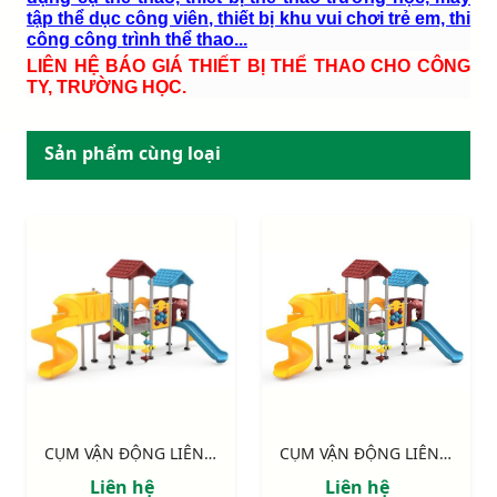
tập thể dục công viên, thiết bị khu vui chơi trẻ em, thi
công công trình thể thao...
LIÊN HỆ BÁO GIÁ THIẾT BỊ THỂ THAO CHO CÔNG
TY, TRƯỜNG HỌC.
Sản phẩm cùng loại
CỤM VẬN ĐỘNG LIÊN HOÀN LLDPE NIK155110HH
CỤM VẬN ĐỘNG LIÊN HOÀN LLDPE NIK155110HH
Liên hệ
Liên hệ