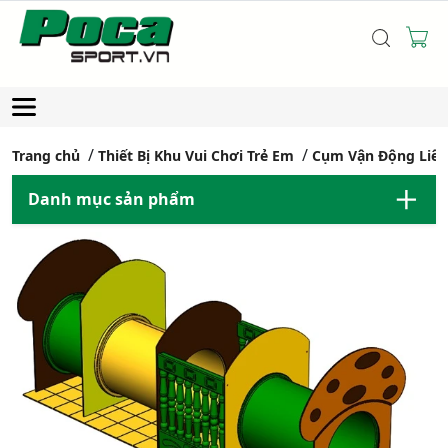
Trang chủ
Thiết Bị Khu Vui Chơi Trẻ Em
Cụm Vận Động Liê
Danh mục sản phẩm