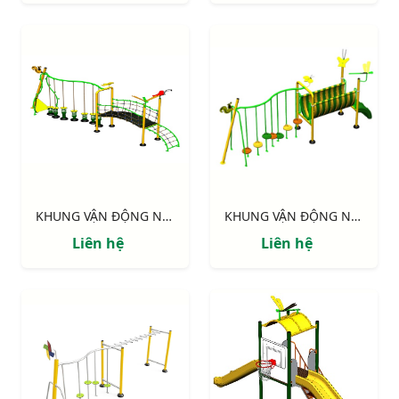
KHUNG VẬN ĐỘNG NIK731146-DV: CHUYỀN DÂY - CẦU VÁN
KHUNG VẬN ĐỘNG NIK731003-DN: CHUYỀN DÂY - CẦU NHỰA
Liên hệ
Liên hệ