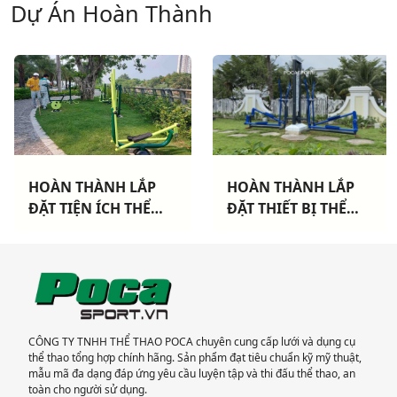
Dự Án Hoàn Thành
HOÀN THÀNH LẮP
HOÀN THÀNH LẮP
ĐẶT TIỆN ÍCH THỂ
ĐẶT THIẾT BỊ THỂ
THAO CHO 3 CHUNG
THAO NGOÀI TRỜI
CƯ TẠI TP HCM
CAO CẤP TẠI DỰ ÁN
KHANG ĐIỀN TP THỦ
ĐỨC
CÔNG TY TNHH THỂ THAO POCA chuyên cung cấp lưới và dụng cụ
thể thao tổng hợp chính hãng. Sản phẩm đạt tiêu chuẩn kỹ mỹ thuật,
mẫu mã đa dạng đáp ứng yêu cầu luyện tập và thi đấu thể thao, an
toàn cho người sử dụng.