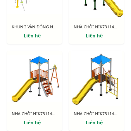
KHUNG VẬN ĐỘNG NIK731003-DT: CHUYỀN DÂY - THANG NGANG
NHÀ CHÒI NIK731146-4: Thang leo, 2 cầu trượt, bóng rổ
Liên hệ
Liên hệ
NHÀ CHÒI NIK731146-3: Thang leo, cầu trượt, xích đu.
NHÀ CHÒI NIK731146-2: Thang leo, cầu trượt, khung leo.
Liên hệ
Liên hệ