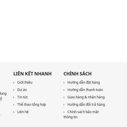
LIÊN KẾT NHANH
CHÍNH SÁCH
Giới thiệu
Hướng dẫn đặt hàng
Dự án
Hướng dẫn thanh toán
dụng
Tin tức
Giao hàng & nhận hàng
kỹ
i
Thể thao tổng hợp
Hướng dẫn đổi trả hàng
Liên hệ
Chính sách bảo mật
í
thông tin