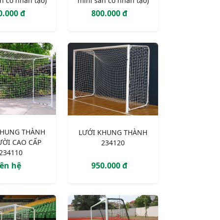
n cỏ nhân tạo)
mini sân cỏ nhân tạo)
0.000 đ
800.000 đ
KHUNG THÀNH
LƯỚI KHUNG THÀNH
ƯỜI CAO CẤP
234120
234110
iên hệ
950.000 đ