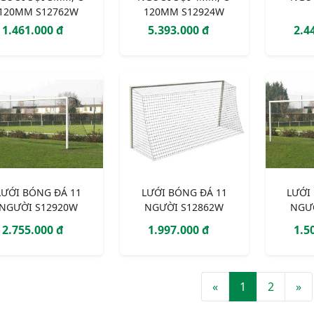
120MM S12762W
120MM S12924W
1.461.000 đ
5.393.000 đ
2.4
LƯỚI BÓNG ĐÁ 11
LƯỚI BÓNG ĐÁ 11
LƯỚI
NGƯỜI S12920W
NGƯỜI S12862W
NGƯ
2.755.000 đ
1.997.000 đ
1.5
«
1
2
»