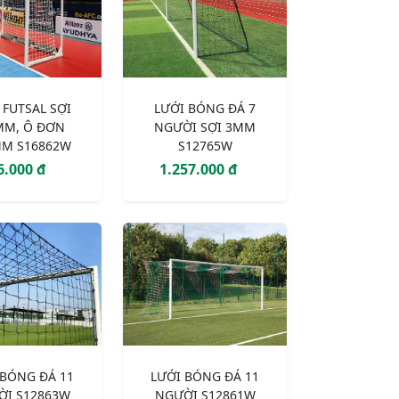
 FUTSAL SỢI
LƯỚI BÓNG ĐÁ 7
MM, Ô ĐƠN
NGƯỜI SỢI 3MM
MM S16862W
S12765W
6.000 đ
1.257.000 đ
 BÓNG ĐÁ 11
LƯỚI BÓNG ĐÁ 11
ỜI S12863W
NGƯỜI S12861W