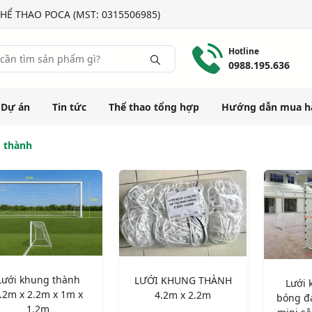
HỂ THAO POCA (MST: 0315506985)
Hotline
0988.195.636
Dự án
Tin tức
Thể thao tổng hợp
Hướng dẫn mua h
 thành
Lưới khung thành
LƯỚI KHUNG THÀNH
Lưới 
.2m x 2.2m x 1m x
4.2m x 2.2m
bóng đ
1.2m