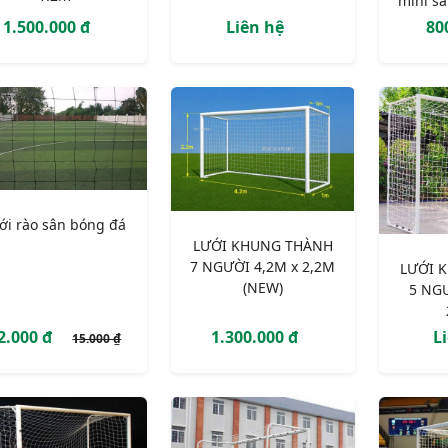
mini sâ
1.500.000 đ
Liên hệ
80
ới rào sân bóng đá
LƯỚI KHUNG THÀNH
7 NGƯỜI 4,2M x 2,2M
LƯỚI 
(NEW)
5 NG
2.000 đ
1.300.000 đ
L
15.000 ₫