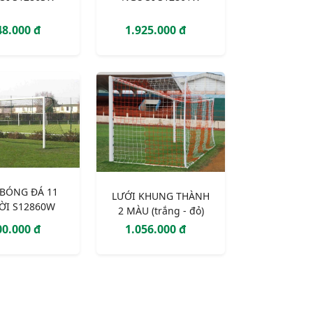
48.000 đ
1.925.000 đ
 BÓNG ĐÁ 11
LƯỚI KHUNG THÀNH
ỜI S12860W
2 MÀU (trắng - đỏ)
00.000 đ
1.056.000 đ