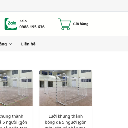
Zalo
Giỏ hàng
0988.195.636
àng
Liên hệ
khung thành
Lưới khung thành
á 5 người (gôn
bóng đá 5 người (gôn