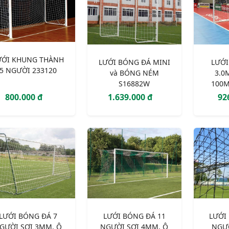
ƯỚI KHUNG THÀNH
LƯỚI BÓNG ĐÁ MINI
LƯỚI
5 NGƯỜI 233120
và BÓNG NÉM
3.0
S16882W
100
800.000 đ
1.639.000 đ
92
LƯỚI BÓNG ĐÁ 7
LƯỚI BÓNG ĐÁ 11
LƯỚI
GƯỜI SỢI 3MM, Ô
NGƯỜI SỢI 4MM, Ô
NGƯ