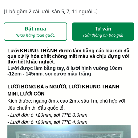
[1 bộ gồm 2 cái lưới. sân 5, 7, 11 người...]
Đặt mua
Tư vấn
(Giao hàng toàn quốc)
(Gửi thông tin báo giá)
Lưới KHUNG THÀNH được làm bằng các loại sợi đã
qua xử lý hóa chất chống mất màu và chịu đựng với
thời tiết khắc nghiệt.
Lưới được làm bằng tay, ô lưới hình vuông 10cm
-12cm - 145mm. sợi cước màu trắng
LƯỚI BÓNG ĐÁ 5 NGƯỜI, LƯỚI KHUNG THÀNH
MINI, LƯỚI GÔN
Kích thước: ngang 3m x cao 2m x sâu 1m, phù hợp với
tiêu chuẩn thi đấu quốc tế.
- Lưới đơn ô 120mm, sợi TPE 3.0mm
- Lưới đơn ô 120mm, sợi TPE 4.0mm