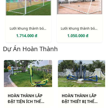
Lưới khung thành bóng đá 11 người (hình hộp)
Lưới khung thành bóng đá 7 người
1.714.000 đ
1.050.000 đ
Dự Án Hoàn Thành
HOÀN THÀNH LẮP
HOÀN THÀNH LẮP
ĐẶT THIẾT BỊ THỂ
ĐẶT THIẾT BỊ THỂ
NG
THAO NGOÀI TRỜI
THAO NGOÀI TRỜI