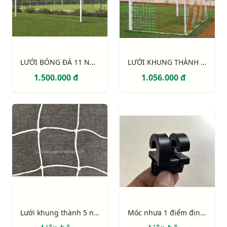
LƯỚI BÓNG ĐÁ 11 NGƯỜI S12860W
LƯỚI KHUNG THÀNH 2 MÀU (trắng - đỏ)
1.500.000 đ
1.056.000 đ
Lưới khung thành 5 người (có lõi)
Móc nhựa 1 điểm định vị có chốt