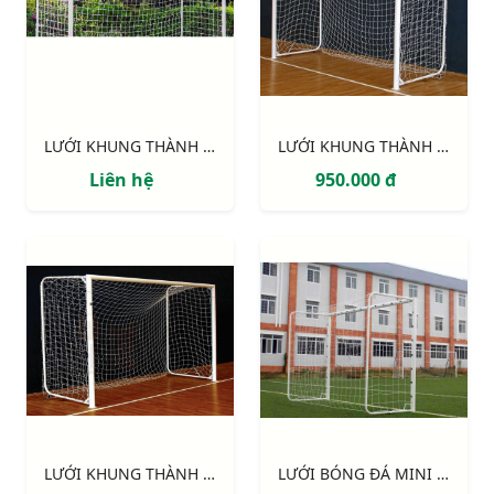
LƯỚI KHUNG THÀNH 5 NGƯỜI CAO CẤP 234110
LƯỚI KHUNG THÀNH 234120
Liên hệ
950.000 đ
LƯỚI KHUNG THÀNH 5 NGƯỜI 233120
LƯỚI BÓNG ĐÁ MINI và BÓNG NÉM S16882W