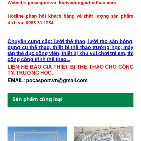
Website: pocasport.vn luoivadungcuthethao.com
Hotline phản hồi khách hàng về chất lượng sản phẩm
dịch vụ: 0983 31 1234
Chuyên cung cấp: lưới thể thao, lưới rào sân bóng,
dụng cụ thể thao, thiết bị thể thao trường học, máy
tập thể dục công viên, thiết bị khu vui chơi trẻ em, thi
công công trình thể thao...
LIÊN HỆ BÁO GIÁ THIẾT BỊ THỂ THAO CHO CÔNG
TY, TRƯỜNG HỌC.
EMAIL:
pocasport.vn@gmail.com
Sản phẩm cùng loại