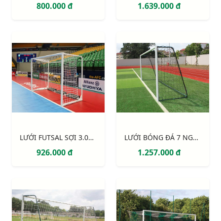
800.000 đ
1.639.000 đ
LƯỚI FUTSAL SỢI 3.0MM, Ô ĐƠN 100MM S16862W
LƯỚI BÓNG ĐÁ 7 NGƯỜI SỢI 3MM S12765W
926.000 đ
1.257.000 đ