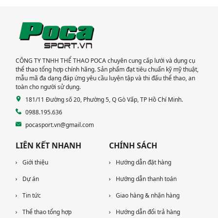
CAO CẤP TẠI DỰ ÁN
TẠI KHU DÂN CƯ
KHANG ĐIỀN TP THỦ
MỚI TP BẠC LIÊU
ĐỨC
CÔNG TY TNHH THỂ THAO POCA chuyên cung cấp lưới và dụng cụ
thể thao tổng hợp chính hãng. Sản phẩm đạt tiêu chuẩn kỹ mỹ thuật,
mẫu mã đa dạng đáp ứng yêu cầu luyện tập và thi đấu thể thao, an
toàn cho người sử dụng.
181/11 Đường số 20, Phường 5, Q Gò Vấp, TP Hồ Chí Minh.
0988.195.636
pocasport.vn@gmail.com
LIÊN KẾT NHANH
CHÍNH SÁCH
Giới thiệu
Hướng dẫn đặt hàng
Dự án
Hướng dẫn thanh toán
Tin tức
Giao hàng & nhận hàng
Thể thao tổng hợp
Hướng dẫn đổi trả hàng