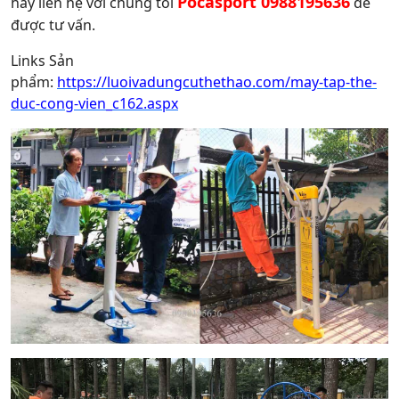
Pocasport 0988195636
hãy liên hệ với chúng tôi
để
được tư vấn.
Links Sản
phẩm:
https://luoivadungcuthethao.com/may-tap-the-
duc-cong-vien_c162.aspx