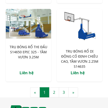
TRỤ BÓNG RỔ THI ĐẤU
TRỤ BÓNG RỔ DI
S14650 EPIC 325 - TẦM
ĐỘNG CỐ ĐỊNH CHIỀU
VƯƠN 3.25M
CAO, TẦM VƯƠN 2.25M
S14635
Liên hệ
Liên hệ
«
1
2
3
»