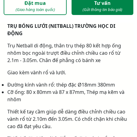
Đặt mua
Tư vấn
(Giao hàng toàn quốc)
(Gửi thông tin báo giá)
TRỤ BÓNG LƯỚI (NETBALL) TRƯỜNG HỌC DI
ĐỘNG
Trụ Netball di động, thân trụ thép 80 kết hợp ống
nhôm bọc ngoài trượt điều chỉnh chiều cao rổ từ
2.1m - 3.05m. Chân đế phẳng có bánh xe
Giao kèm vành rổ và lưới.
Đường kính vành rổ: thép đặc Ø18mm 380mm
Cỡ ống: 80 x 80mm và 87 x 87mm, Thép mạ kẽm và
nhôm
Thiết kế tay cầm giúp dễ dàng điều chỉnh chiều cao
vành rổ từ 2.10m đến 3.05m. Có chốt chặn khi chiều
cao đã đạt yêu cầu.