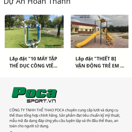
Dự Án Hoàn Thành
Lắp đặt "THIẾT BỊ
Lắp đặt tiện ích
VẬN ĐỘNG TRẺ EM +
"MÁY TẬP THỂ DỤC
MÁY TẬP THỂ DỤC
NGOÀI TRỜI" cho
CÔNG VIÊN" Cho
Hải Đoàn Hải Quân
UBND xã Long Chữ -
TP Vũng Tàu
Bến Cầu - Tây Ninh
CÔNG TY TNHH THỂ THAO POCA chuyên cung cấp lưới và dụng cụ
thể thao tổng hợp chính hãng. Sản phẩm đạt tiêu chuẩn kỹ mỹ thuật,
mẫu mã đa dạng đáp ứng yêu cầu luyện tập và thi đấu thể thao, an
toàn cho người sử dụng.