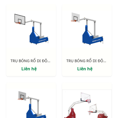
TRỤ BÓNG RỔ DI ĐỘNG CỐ ĐỊNH CHIỀU CAO, TẦM VƯƠN 2.25M S14635
TRỤ BÓNG RỔ DI ĐỘNG CỐ ĐỊNH CHIỀU CAO, TẦM VƯƠN 1.60M S14633
Liên hệ
Liên hệ