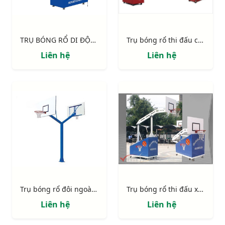
TRỤ BÓNG RỔ DI ĐỘNG CỐ ĐỊNH CHIỀU CAO, TẦM VƯƠN 1.20M S14632-CPTL
Trụ bóng rổ thi đấu chuyên nghiệp Epic
Liên hệ
Liên hệ
Trụ bóng rổ đôi ngoài trời 818878
Trụ bóng rổ thi đấu xếp 801870
Liên hệ
Liên hệ