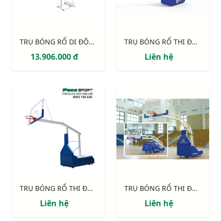
TRỤ BÓNG RỔ DI ĐỘNG S14627
TRỤ BÓNG RỔ THI ĐẤU S14642 EPIC 120 - TẦM VƯƠN 1.20M
13.906.000 đ
Liên hệ
TRỤ BÓNG RỔ THI ĐẤU S14645 EPIC 225 - TẦM VƯƠN 2.25M
TRỤ BÓNG RỔ THI ĐẤU S14650 EPIC 325 - TẦM VƯƠN 3.25M
Liên hệ
Liên hệ