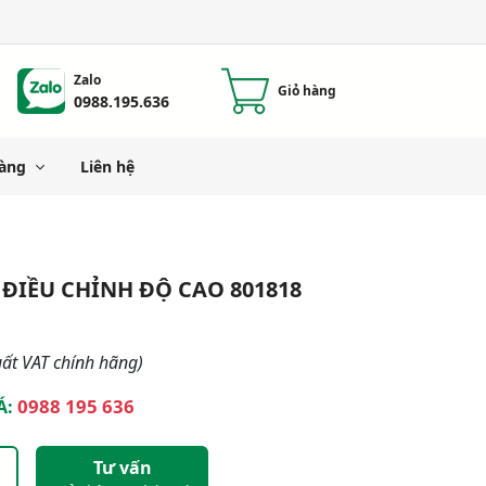
Zalo
Giỏ hàng
0988.195.636
àng
Liên hệ
ĐIỀU CHỈNH ĐỘ CAO 801818
ất VAT chính hãng)
0988 195 636
Á:
Tư vấn