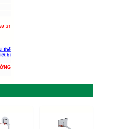
83 31
ụ thể
iết bị
ƯỜNG