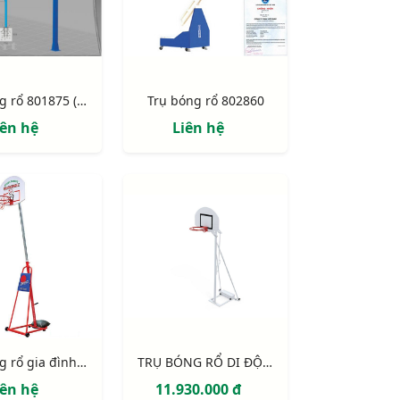
Trụ bóng rổ 801875 (BS8875)
Trụ bóng rổ 802860
iên hệ
Liên hệ
Trụ bóng rổ gia đình S14614
TRỤ BÓNG RỔ DI ĐỘNG S14625
iên hệ
11.930.000 đ