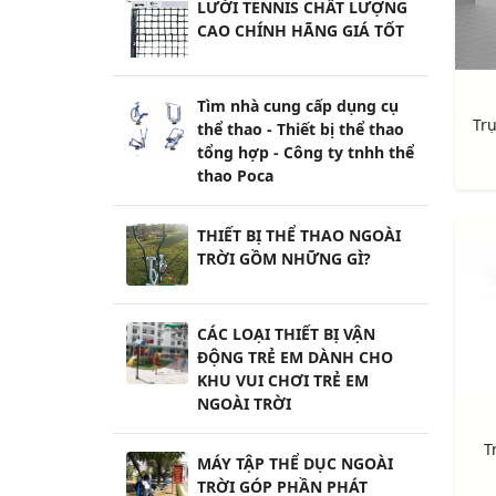
LƯỚI TENNIS CHẤT LƯỢNG
CAO CHÍNH HÃNG GIÁ TỐT
Tìm nhà cung cấp dụng cụ
thể thao - Thiết bị thể thao
tổng hợp - Công ty tnhh thể
thao Poca
THIẾT BỊ THỂ THAO NGOÀI
TRỜI GỒM NHỮNG GÌ?
CÁC LOẠI THIẾT BỊ VẬN
ĐỘNG TRẺ EM DÀNH CHO
KHU VUI CHƠI TRẺ EM
NGOÀI TRỜI
T
MÁY TẬP THỂ DỤC NGOÀI
TRỜI GÓP PHẦN PHÁT