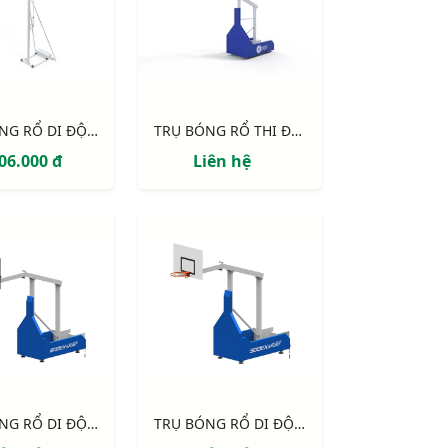
TRỤ BÓNG RỔ DI ĐỘNG S14627
TRỤ BÓNG RỔ THI ĐẤU S14642 EPIC 120 - TẦM VƯƠN 1.20M
06.000 đ
Liên hệ
TRỤ BÓNG RỔ DI ĐỘNG CỐ ĐỊNH CHIỀU CAO, TẦM VƯƠN 2.25M S14635
TRỤ BÓNG RỔ DI ĐỘNG CỐ ĐỊNH CHIỀU CAO, TẦM VƯƠN 1.60M S14633