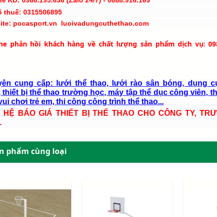
ne KD: 0988.195.636 (Zalo 24/7) - 0888.916.169
ố thuế: 0315506895
ite: pocasport.vn luoivadungcuthethao.com
ine phản hồi khách hàng về chất lượng sản phẩm dịch vụ: 09
ên cung cấp: lưới thể thao, lưới rào sân bóng, dụng c
 thiết bị thể thao trường học, máy tập thể dục công viên, th
ui chơi trẻ em, thi công công trình thể thao...
N HỆ BÁO GIÁ THIẾT BỊ THỂ THAO CHO CÔNG TY, TR
.
n phẩm cùng loại