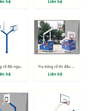
iên hệ
Liên hệ
Trụ bóng rổ đôi ngoài trời 818878
Trụ bóng rổ thi đấu xếp 801870
iên hệ
Liên hệ