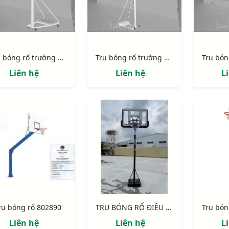
Trụ bóng rổ trường học 801829
Trụ bóng rổ trường học 801827
Liên hệ
Liên hệ
L
rụ bóng rổ 802890
TRỤ BÓNG RỔ ĐIỀU CHỈNH ĐỘ CAO 801818
Liên hệ
Liên hệ
L