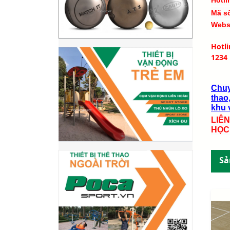
Hotli
Mã s
Webs
Hotl
1234
Chuy
thao,
khu v
LIÊ
HỌC
Sả