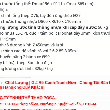
ch thước tổng thể: Dmax196 x R111 x Cmax 369 (cm)
 liệu:
ụ chính ống thép Ø76, tay đòn ống thép Ø27
ch thước thùng nhựa D860 x R610 x C165mm
ọng lượng ước tính thùng nhựa khi cấp đầy nước
: 50 kg
no nhựa LL-DPE đúc + tấm policarbonat dày 3mm, kích thư
x1115mm
nh rổ đường kính Ø450mm và lưới
ều chỉnh cao độ vành rổ với 2.6-2.85-3.05m
 chuyển bằng 2 bánh xe Ø90
lý bề mặt thép: Sơn tĩnh điện
ọng lượng ước tính: 32kg / trụ
--------------------------------
ín - Chất Lượng | Giá Rẻ Cạnh Tranh Hơn - Chúng Tôi Bán
h Hãng cho Quý Khách
G TY TNHH THỂ THAO POCA
hỉ: 181/11 đường số 20, Phường 5, Quận Gò Vấp, TP HCM