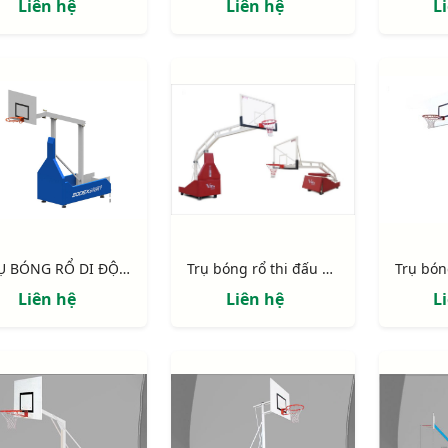
Liên hệ
Liên hệ
L
TRỤ BÓNG RỔ DI ĐỘNG CỐ ĐỊNH CHIỀU CAO, TẦM VƯƠN 1.20M S14632-CPTL
Trụ bóng rổ thi đấu chuyên nghiệp Epic
Liên hệ
Liên hệ
L