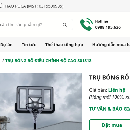
 THAO POCA (MST: 0315506985)
Hotline
0988.195.636
Dự án
Tin tức
Thể thao tổng hợp
Hướng dẫn mua h
TRỤ BÓNG RỔ ĐIỀU CHỈNH ĐỘ CAO 801818
TRỤ BÓNG RỔ 
Giá bán:
Liên hệ
(Hàng mới 100%, xu
TƯ VẤN & BÁO GI
Đặt mua