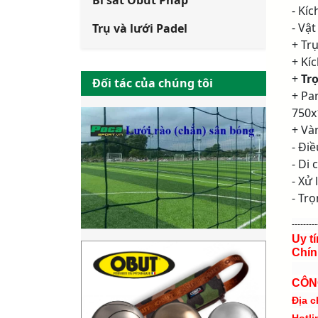
Bi sắt Obut Pháp
- Kí
- Vật
Trụ và lưới Padel
+ Tr
+ Kí
+
Tr
Đối tác của chúng tôi
+ Pa
750
+ Và
- Đi
- Di
- Xử 
- Tr
---------
Uy t
Chín
CÔN
Địa c