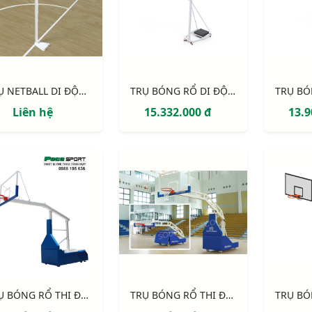
TRỤ NETBALL DI ĐỘNG
TRỤ BÓNG RỔ DI ĐỘNG S14629
Liên hệ
15.332.000 đ
13.9
TRỤ BÓNG RỔ THI ĐẤU S14645 EPIC 225 - TẦM VƯƠN 2.25M
TRỤ BÓNG RỔ THI ĐẤU S14650 EPIC 325 - TẦM VƯƠN 3.25M