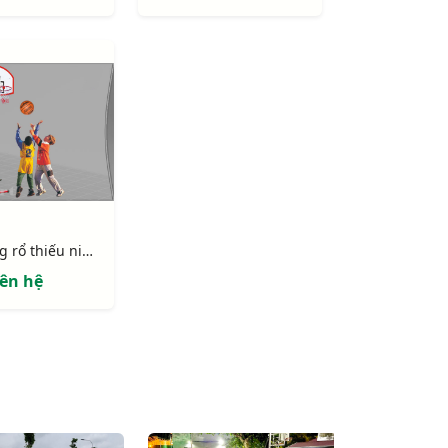
Trụ bóng rổ thiếu niên 801810 (BS810)
iên hệ