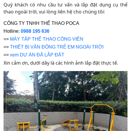
Quý khách có nhu cầu tư vấn và lắp đặt dụng cụ thể
thao ngoài trời, vui lòng liên hệ cho chúng tôi:
CÔNG TY TNHH THỂ THAO POCA
Hotline:
0988 195 636
=>
MÁY TẬP THỂ THAO CÔNG VIÊN
=>
THIẾT BỊ VẬN ĐỘNG TRẺ EM NGOÀI TRỜI
=>
xem DỰ ÁN ĐÃ LẮP ĐẶT
Xin cảm ơn, dưới dây là các hình ảnh lắp đặt thực tế.