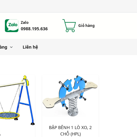
Zalo
Giỏ hàng
0988.195.636
àng
Liên hệ
BẬP BÊNH 1 LÒ XO, 2
CHỖ (HPL)