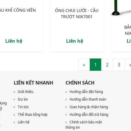
ẦU KHỈ CÔNG VIÊN
ỐNG CHUI LƯỚI - CẦU
TRƯỢT NIK7001
BẢ
NI
Liên hệ
Liên hệ
L
«
1
2
3
LIÊN KẾT NHANH
CHÍNH SÁCH
Giới thiệu
Hướng dẫn đặt hàng
Dự án
Hướng dẫn thanh toán
dụng
Tin tức
Giao hàng & nhận hàng
kỹ
i
Thể thao tổng hợp
Hướng dẫn đổi trả hàng
Liên hệ
Chính sách bảo mật
í
thông tin