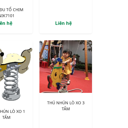
 ĐU TỔ CHIM
NIK7101
iên hệ
Liên hệ
THÚ NHÚN LÒ XO 3
TẤM
HÚN LÒ XO 1
TẤM