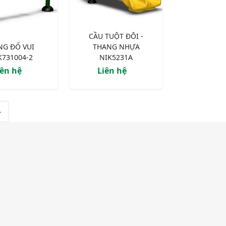
CẦU TUỘT ĐÔI -
NG ĐỐ VUI
THANG NHỰA
K731004-2
NIK5231A
iên hệ
Liên hệ
»