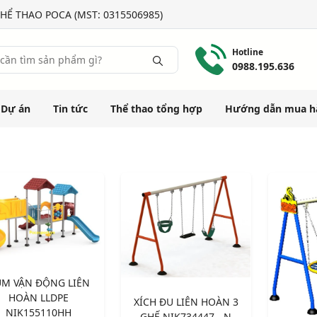
HỂ THAO POCA (MST: 0315506985)
Hotline
0988.195.636
Dự án
Tin tức
Thể thao tổng hợp
Hướng dẫn mua h
M VẬN ĐỘNG LIÊN
HOÀN LLDPE
XÍCH ĐU LIÊN HOÀN 3
NIK155110HH
GHẾ NIK734447 - N