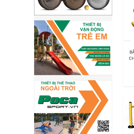
BẬ
CH