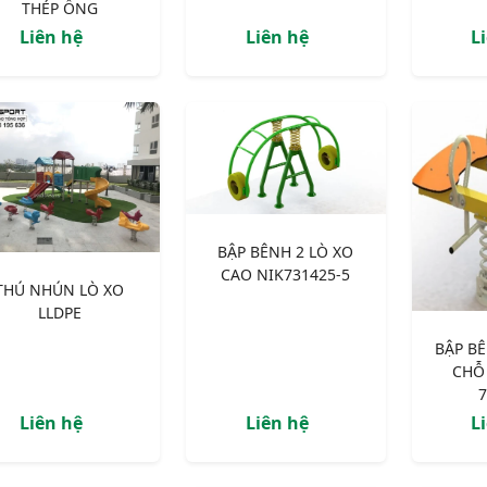
THÉP ỐNG
Liên hệ
Liên hệ
L
BẬP BÊNH 2 LÒ XO
CAO NIK731425-5
THÚ NHÚN LÒ XO
LLDPE
BẬP BÊ
CHỖ
7
Liên hệ
Liên hệ
L