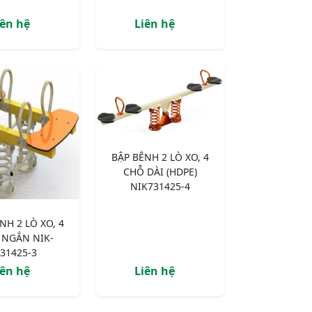
iên hệ
Liên hệ
BẬP BÊNH 2 LÒ XO, 4
CHỖ DÀI (HDPE)
NIK731425-4
NH 2 LÒ XO, 4
 NGẮN NIK-
31425-3
iên hệ
Liên hệ