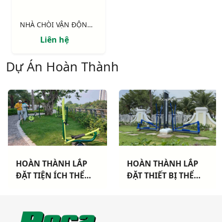
NHÀ CHÒI VẬN ĐỘNG : Xích đu,cầu tuột thang leo, vách leo
Liên hệ
Dự Án Hoàn Thành
HOÀN THÀNH LẮP
HOÀN THÀNH LẮP
ĐẶT THIẾT BỊ THỂ
ĐẶT THIẾT BỊ THỂ
THAO NGOÀI TRỜI
THAO NGOÀI TRỜI
CAO CẤP TẠI DỰ ÁN
TẠI KHU DÂN CƯ
KHANG ĐIỀN TP THỦ
MỚI TP BẠC LIÊU