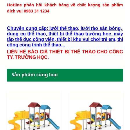
Hotline phản hồi khách hàng về chất lượng sản phẩm
dịch vụ: 0983 31 1234
Chuyên cung cấp: lưới thể thao, lưới rào sân bóng,
dụng cụ thể thao, thiết bị thể thao trường học, máy
tập thể dục công viên, thiết bị khu vui chơi trẻ em, thi
công công trình thể thao...
LIÊN HỆ BÁO GIÁ THIẾT BỊ THỂ THAO CHO CÔNG
TY, TRƯỜNG HỌC.
Sản phẩm cùng loại