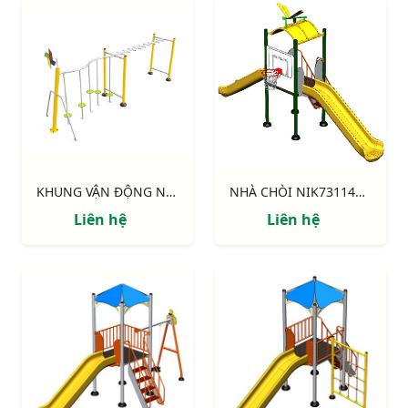
KHUNG VẬN ĐỘNG NIK731003-DT: CHUYỀN DÂY - THANG NGANG
NHÀ CHÒI NIK731146-4: Thang leo, 2 cầu trượt, bóng rổ
Liên hệ
Liên hệ