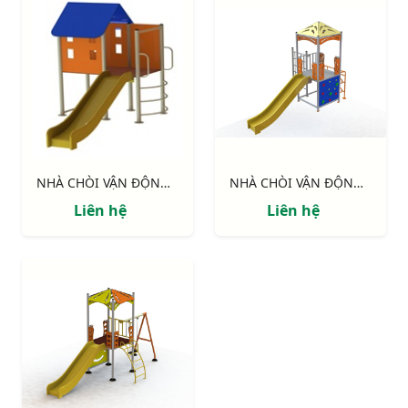
NHÀ CHÒI VẬN ĐỘNG : NHÀ SÀN
NHÀ CHÒI VẬN ĐỘNG : Thang leo, cầu tuột , vách leo
Liên hệ
Liên hệ