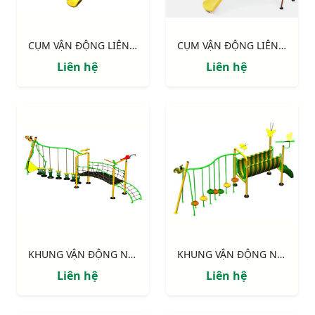
CỤM VẬN ĐỘNG LIÊN HOÀN 2 MÁI CHE, TRỤ GỖ NIK703221W
CỤM VẬN ĐỘNG LIÊN HOÀN 2 MÁI CHE NIK703211
Liên hệ
Liên hệ
KHUNG VẬN ĐỘNG NIK731146-DV: CHUYỀN DÂY - CẦU VÁN
KHUNG VẬN ĐỘNG NIK731003-DN: CHUYỀN DÂY - CẦU NHỰA
Liên hệ
Liên hệ