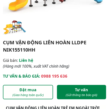
CỤM VẬN ĐỘNG LIÊN HOÀN LLDPE
NIK155110HH
Giá bán:
Liên hệ
(Hàng mới 100%, xuất VAT chính hãng)
0988 195 636
TƯ VẤN & BÁO GIÁ:
Đặt mua
Tư vấn
(Giao hàng toàn quốc)
(Gửi thông tin báo giá)
CỤM VẬN ĐỘNG LIÊN HOÀN TRẺ EM NGOÀI TRỜI