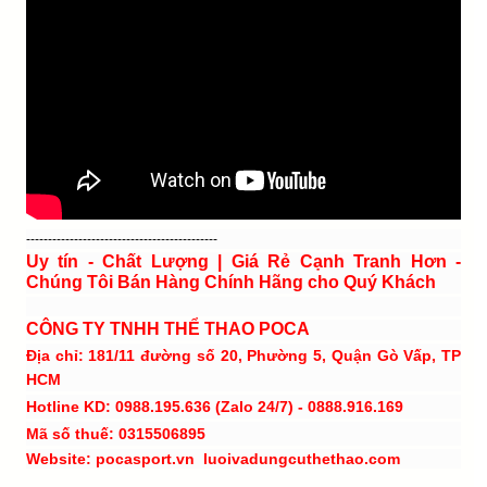
--------------------------------------------
Uy tín - Chất Lượng | Giá Rẻ Cạnh Tranh Hơn -
Chúng Tôi Bán Hàng Chính Hãng cho Quý Khách
CÔNG TY TNHH THỂ THAO POCA
Địa chỉ: 181/11 đường số 20, Phường 5, Quận Gò Vấp, TP
HCM
Hotline KD: 0988.195.636 (Zalo 24/7) - 0888.916.169
Mã số thuế: 0315506895
Website: pocasport.vn luoivadungcuthethao.com