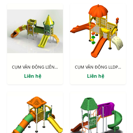
CỤM VẬN ĐỘNG LIÊN HOÀN LLDPE NIK134080RT
CỤM VẬN ĐỘNG LLDPE NIK124060B
Liên hệ
Liên hệ