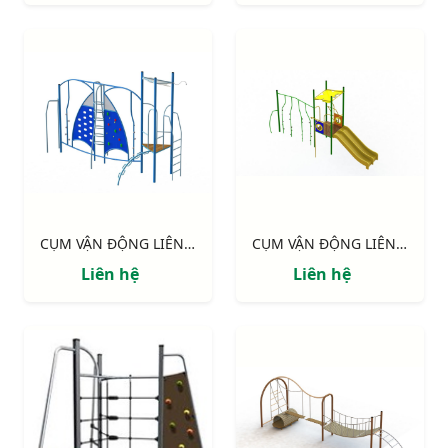
CỤM VẬN ĐỘNG LIÊN HOÀN: "TIẾNG SÓNG"
CỤM VẬN ĐỘNG LIÊN HOÀN: "VƯỜN XUÂN"
Liên hệ
Liên hệ