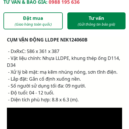
0988 195 636
TƯ VẤN & BÁO GIÁ:
Đặt mua
Tư vấn
(Giao hàng toàn quốc)
(Gửi thông tin báo giá)
CỤM VẬN ĐỘNG LLDPE NIK124060B
- DxRxC: 586 x 361 x 387
- Vật liệu chính: Nhựa LLDPE, khung thép ống D114,
D34
- Xử lý bề mặt: mạ kẽm nhúng nóng, sơn tĩnh điện.
- Lắp đặt: Gắn cố định xuống nền.
- Số người sử dụng tối đa: 09 người.
- Độ tuổi: 04 - 12 tuổi.
- Diện tích phù hợp: 8.8 x 6.3 (m).