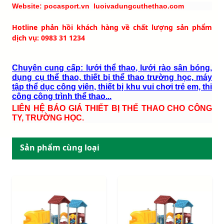
Website: pocasport.vn luoivadungcuthethao.com
Hotline phản hồi khách hàng về chất lượng sản phẩm
dịch vụ: 0983 31 1234
Chuyên cung cấp: lưới thể thao, lưới rào sân bóng,
dụng cụ thể thao, thiết bị thể thao trường học, máy
tập thể dục công viên, thiết bị khu vui chơi trẻ em, thi
công công trình thể thao...
LIÊN HỆ BÁO GIÁ THIẾT BỊ THỂ THAO CHO CÔNG
TY, TRƯỜNG HỌC.
Sản phẩm cùng loại