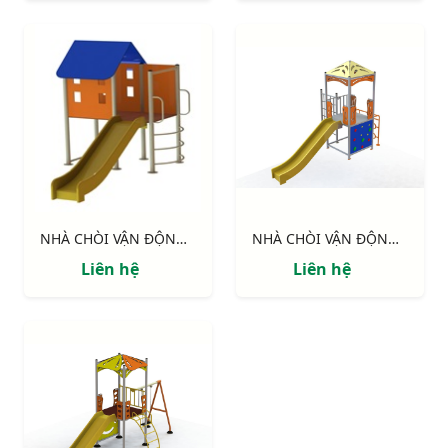
NHÀ CHÒI VẬN ĐỘNG : NHÀ SÀN
NHÀ CHÒI VẬN ĐỘNG : Thang leo, cầu tuột , vách leo
Liên hệ
Liên hệ