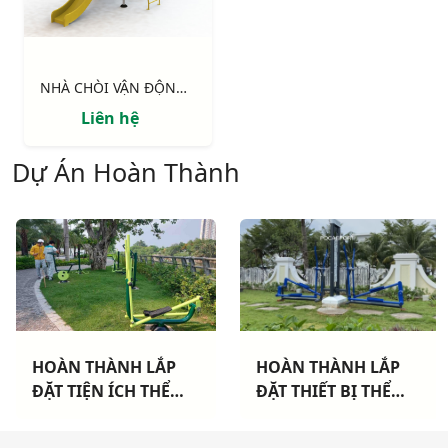
NHÀ CHÒI VẬN ĐỘNG : Xích đu,cầu tuột thang leo, vách leo
Liên hệ
Dự Án Hoàn Thành
HOÀN THÀNH LẮP
HOÀN THÀNH LẮP
ĐẶT TIỆN ÍCH THỂ
ĐẶT THIẾT BỊ THỂ
THAO CHO 3 CHUNG
THAO NGOÀI TRỜI
CƯ TẠI TP HCM
CAO CẤP TẠI DỰ ÁN