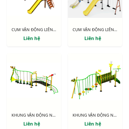
CỤM VẬN ĐỘNG LIÊN HOÀN 2 MÁI CHE, TRỤ GỖ NIK703221W
CỤM VẬN ĐỘNG LIÊN HOÀN 2 MÁI CHE NIK703211
Liên hệ
Liên hệ
KHUNG VẬN ĐỘNG NIK731146-DV: CHUYỀN DÂY - CẦU VÁN
KHUNG VẬN ĐỘNG NIK731003-DN: CHUYỀN DÂY - CẦU NHỰA
Liên hệ
Liên hệ