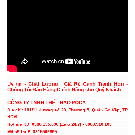
--------------------------------------------
Uy tín - Chất Lượng | Giá Rẻ Cạnh Tranh Hơn -
Chúng Tôi Bán Hàng Chính Hãng cho Quý Khách
CÔNG TY TNHH THỂ THAO POCA
Địa chỉ: 181/11 đường số 20, Phường 5, Quận Gò Vấp, TP
HCM
Hotline KD: 0988.195.636 (Zalo 24/7) - 0888.916.169
Mã số thuế: 0315506895