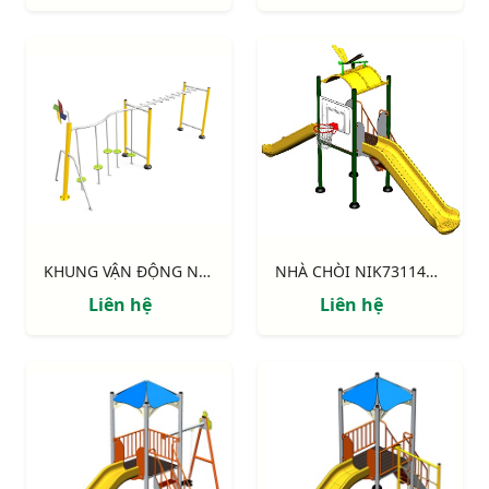
KHUNG VẬN ĐỘNG NIK731003-DT: CHUYỀN DÂY - THANG NGANG
NHÀ CHÒI NIK731146-4: Thang leo, 2 cầu trượt, bóng rổ
Liên hệ
Liên hệ