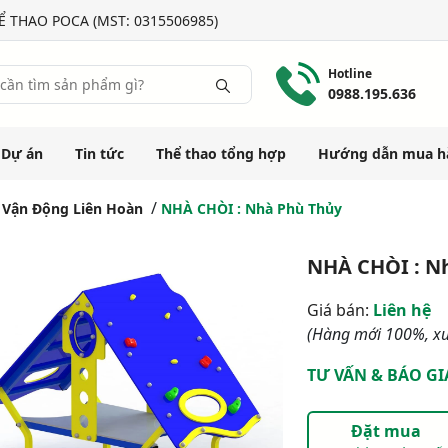
 THAO POCA (MST: 0315506985)
Hotline
0988.195.636
Dự án
Tin tức
Thể thao tổng hợp
Hướng dẫn mua h
Vận Động Liên Hoàn
NHÀ CHÒI : Nhà Phù Thủy
NHÀ CHÒI : N
Giá bán:
Liên hệ
(Hàng mới 100%, xu
TƯ VẤN & BÁO GI
Đặt mua