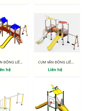
CỤM VẬN ĐỘNG LIÊN HOÀN 2 MÁI CHE, TRỤ GỖ NIK703221W
CỤM VẬN ĐỘNG LIÊN HOÀN 2 MÁI CHE NIK703211
iên hệ
Liên hệ