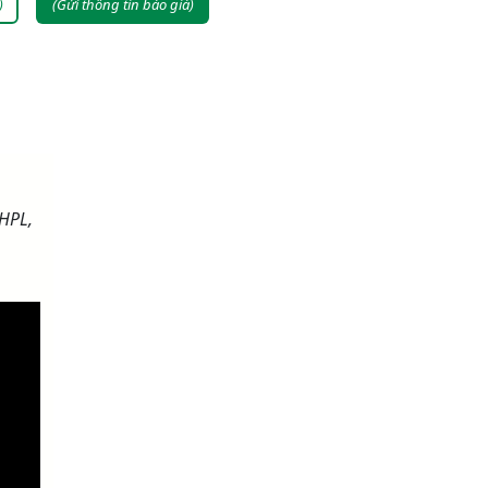
)
(Gửi thông tin báo giá)
 HPL,