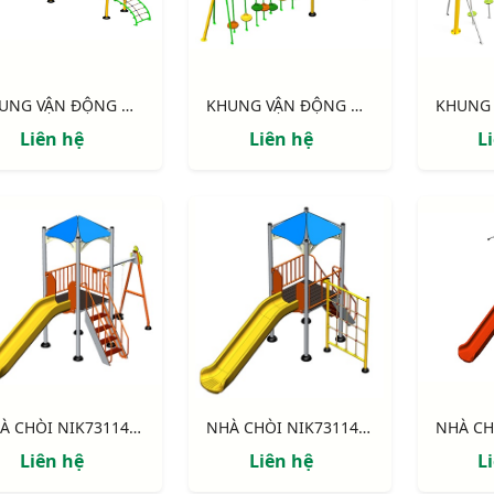
KHUNG VẬN ĐỘNG NIK731146-DV: CHUYỀN DÂY - CẦU VÁN
KHUNG VẬN ĐỘNG NIK731003-DN: CHUYỀN DÂY - CẦU NHỰA
Liên hệ
Liên hệ
L
NHÀ CHÒI NIK731146-3: Thang leo, cầu trượt, xích đu.
NHÀ CHÒI NIK731146-2: Thang leo, cầu trượt, khung leo.
Liên hệ
Liên hệ
L