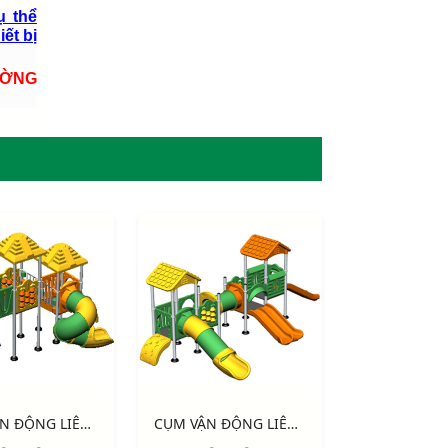
ụ thể
iết bị
ƯỜNG
CỤM VẬN ĐỘNG LIÊN HOÀN LLDPE NIK143090MM
CỤM VẬN ĐỘNG LIÊN HOÀN LLDPE NIK155120NN