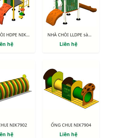
NHÀ CHÒI HDPE NIK114041M
NHÀ CHÒI LLDPE sàn 900 NIK113040B
iên hệ
Liên hệ
HUI NIK7902
ỐNG CHUI NIK7904
iên hệ
Liên hệ