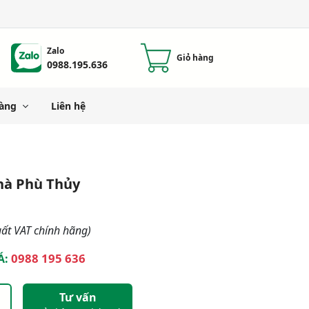
Zalo
Giỏ hàng
0988.195.636
àng
Liên hệ
hà Phù Thủy
ất VAT chính hãng)
0988 195 636
Á:
Tư vấn