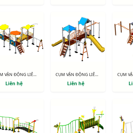
CỤM VẬN ĐỘNG LIÊN HOÀN 3 MÁI CHE NIK705311
CỤM VẬN ĐỘNG LIÊN HOÀN 2 MÁI CHE NIK703221
Liên hệ
Liên hệ
L