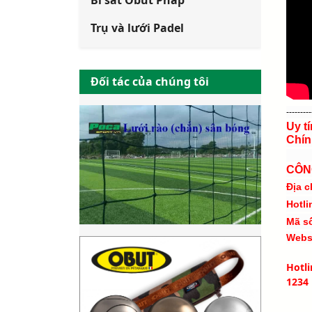
Bi sắt Obut Pháp
Trụ và lưới Padel
Đối tác của chúng tôi
---------
Uy t
Chín
CÔN
Địa c
Hotli
Mã s
Webs
Hotl
1234