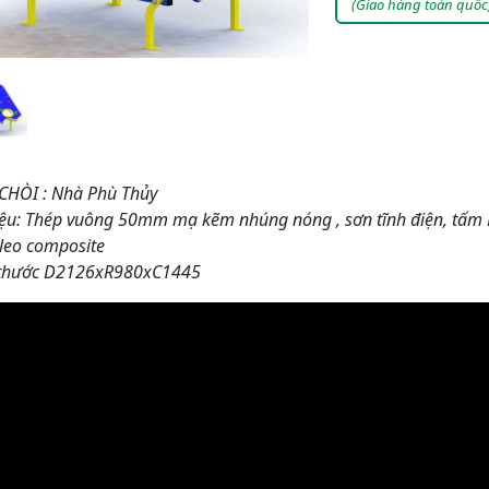
(Giao hàng toàn quốc
CHÒI : Nhà Phù Thủy
liệu: Thép vuông 50mm mạ kẽm nhúng nóng , sơn tĩnh điện, tấm
leo composite
 thước D2126xR980xC1445