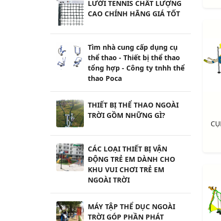
LƯỚI TENNIS CHẤT LƯỢNG
CAO CHÍNH HÃNG GIÁ TỐT
Tìm nhà cung cấp dụng cụ
thể thao - Thiết bị thể thao
tổng hợp - Công ty tnhh thể
thao Poca
THIẾT BỊ THỂ THAO NGOÀI
TRỜI GỒM NHỮNG GÌ?
CÁC LOẠI THIẾT BỊ VẬN
ĐỘNG TRẺ EM DÀNH CHO
KHU VUI CHƠI TRẺ EM
NGOÀI TRỜI
MÁY TẬP THỂ DỤC NGOÀI
TRỜI GÓP PHẦN PHÁT