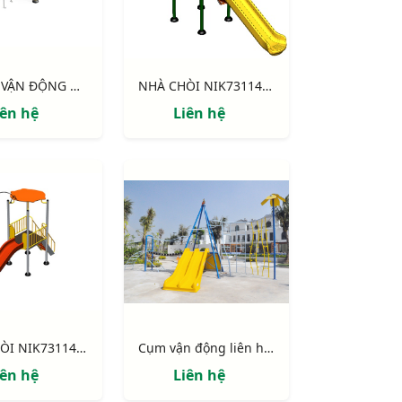
KHUNG VẬN ĐỘNG NIK731003-DT: CHUYỀN DÂY - THANG NGANG
NHÀ CHÒI NIK731146-4: Thang leo, 2 cầu trượt, bóng rổ
iên hệ
Liên hệ
NHÀ CHÒI NIK731146-1 : Thang leo, cầu trượt
Cụm vận động liên hoàn "Ốc đảo"
iên hệ
Liên hệ