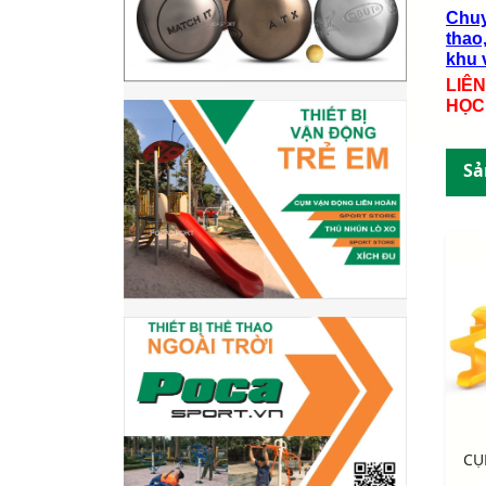
Chuy
thao,
khu v
LIÊ
HỌC
Sả