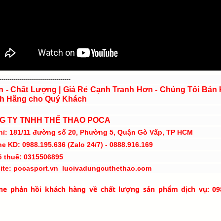
------------------------------------
ín - Chất Lượng | Giá Rẻ Cạnh Tranh Hơn - Chúng Tôi Bán
h Hãng cho Quý Khách
G TY TNHH THỂ THAO POCA
hỉ: 181/11 đường số 20, Phường 5, Quận Gò Vấp, TP HCM
ne KD: 0988.195.636 (Zalo 24/7) - 0888.916.169
ố thuế: 0315506895
ite: pocasport.vn luoivadungcuthethao.com
ine phản hồi khách hàng về chất lượng sản phẩm dịch vụ: 09