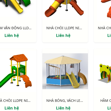
CỤM VẬN ĐỘNG LLDPE NIK122070X
NHÀ CHÒI LLDPE NIK113040R
Liên hệ
Liên hệ
L
NHÀ CHÒI LLDPE NIK113041N
NHÀ BÓNG, VÁCH LEO, CẦU TRƯỢT NIK7905
HẦM C
Liên hệ
Liên hệ
L