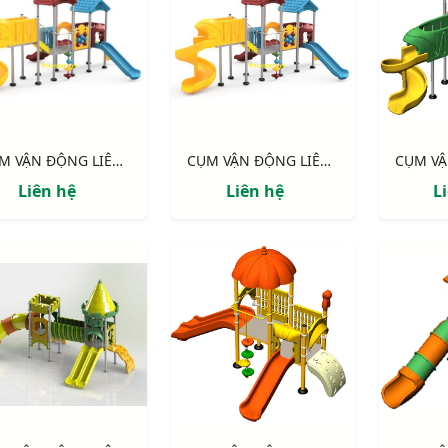
CỤM VẬN ĐỘNG LIÊN HOÀN LLDPE NIK155110HH
CỤM VẬN ĐỘNG LIÊN HOÀN LLDPE NIK155110HH
Liên hệ
Liên hệ
L