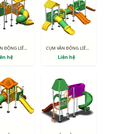
CỤM VẬN ĐỘNG LIÊN HOÀN LLDPE NIK143090MM
CỤM VẬN ĐỘNG LIÊN HOÀN LLDPE NIK155120NN
iên hệ
Liên hệ