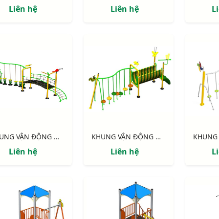
Liên hệ
Liên hệ
L
KHUNG VẬN ĐỘNG NIK731146-DV: CHUYỀN DÂY - CẦU VÁN
KHUNG VẬN ĐỘNG NIK731003-DN: CHUYỀN DÂY - CẦU NHỰA
Liên hệ
Liên hệ
L