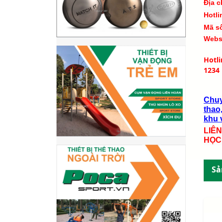
Địa c
Hotli
Mã s
Webs
Hotl
1234
Chuy
thao,
khu v
LIÊ
HỌC
Sả