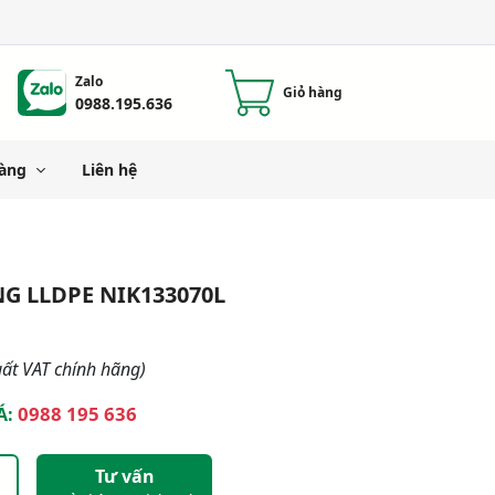
Zalo
Giỏ hàng
0988.195.636
àng
Liên hệ
G LLDPE NIK133070L
ất VAT chính hãng)
0988 195 636
Á:
Tư vấn