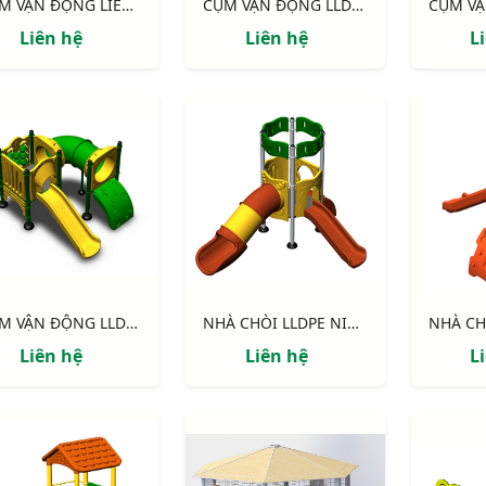
CỤM VẬN ĐỘNG LIÊN HOÀN LLDPE NIK134080RT
CỤM VẬN ĐỘNG LLDPE NIK124060B
Liên hệ
Liên hệ
L
CỤM VẬN ĐỘNG LLDPE NIK122070X
NHÀ CHÒI LLDPE NIK113040R
Liên hệ
Liên hệ
L