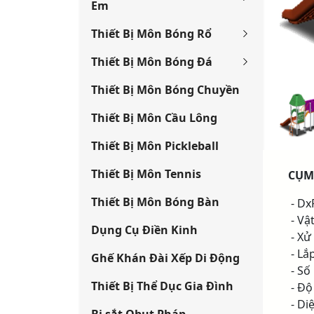
Em
Thiết Bị Môn Bóng Rổ
Thiết Bị Môn Bóng Đá
Thiết Bị Môn Bóng Chuyền
Thiết Bị Môn Cầu Lông
Thiết Bị Môn Pickleball
Thiết Bị Môn Tennis
CỤM
Thiết Bị Môn Bóng Bàn
- Dx
- Vậ
Dụng Cụ Điền Kinh
- Xử
- Lắ
Ghế Khán Đài Xếp Di Động
- Số
Thiết Bị Thể Dục Gia Đình
- Độ 
- Diệ