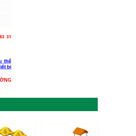
83 31
ụ thể
iết bị
ƯỜNG