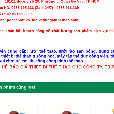
hỉ: 181/11 đường số 20, Phường 5, Quận Gò Vấp, TP HCM
ne KD: 0988.195.636 (Zalo 24/7) - 0888.916.169
ố thuế: 0315506895
ite: pocasport.vn luoivadungcuthethao.com
ine phản hồi khách hàng về chất lượng sản phẩm dịch vụ: 09
ên cung cấp: lưới thể thao, lưới rào sân bóng, dụng c
 thiết bị thể thao trường học, máy tập thể dục công viên, th
ui chơi trẻ em, thi công công trình thể thao...
N HỆ BÁO GIÁ THIẾT BỊ THỂ THAO CHO CÔNG TY, TR
.
n phẩm cùng loại