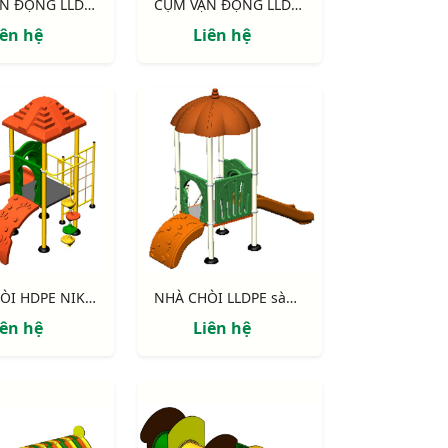
CỤM VẬN ĐỘNG LLDPE NIK124060M
CỤM VẬN ĐỘNG LLDPE NIK133070L
iên hệ
Liên hệ
NHÀ CHÒI HDPE NIK114041M
NHÀ CHÒI LLDPE sàn 900 NIK113040B
iên hệ
Liên hệ