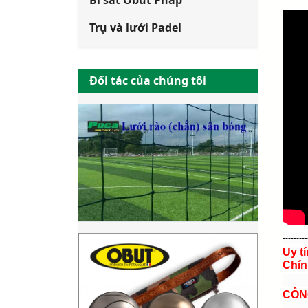
Bi sắt Obut Pháp
Trụ và lưới Padel
Đối tác của chúng tôi
---------
Uy t
Chín
CÔN