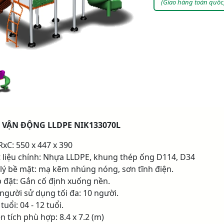
(Giao hàng toàn quốc
 VẬN ĐỘNG LLDPE NIK133070L
RxC: 550 x 447 x 390
t liệu chính: Nhựa LLDPE, khung thép ống D114, D34
 lý bề mặt: mạ kẽm nhúng nóng, sơn tĩnh điện.
p đặt: Gắn cố định xuống nền.
 người sử dụng tối đa: 10 người.
tuổi: 04 - 12 tuổi.
n tích phù hợp: 8.4 x 7.2 (m)