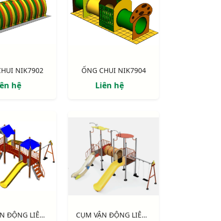
HUI NIK7902
ỐNG CHUI NIK7904
iên hệ
Liên hệ
CỤM VẬN ĐỘNG LIÊN HOÀN 2 MÁI CHE, TRỤ GỖ NIK703221W
CỤM VẬN ĐỘNG LIÊN HOÀN 2 MÁI CHE NIK703211