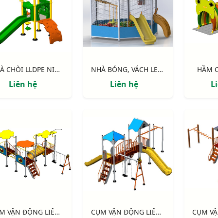
NHÀ CHÒI LLDPE NIK113041N
NHÀ BÓNG, VÁCH LEO, CẦU TRƯỢT NIK7905
HẦM C
Liên hệ
Liên hệ
L
CỤM VẬN ĐỘNG LIÊN HOÀN 3 MÁI CHE NIK705311
CỤM VẬN ĐỘNG LIÊN HOÀN 2 MÁI CHE NIK703221