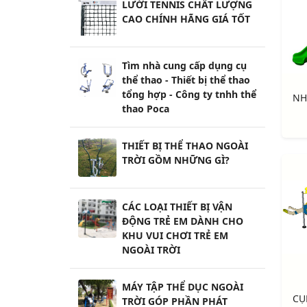
LƯỚI TENNIS CHẤT LƯỢNG
CAO CHÍNH HÃNG GIÁ TỐT
Tìm nhà cung cấp dụng cụ
thể thao - Thiết bị thể thao
tổng hợp - Công ty tnhh thể
thao Poca
THIẾT BỊ THỂ THAO NGOÀI
TRỜI GỒM NHỮNG GÌ?
CÁC LOẠI THIẾT BỊ VẬN
ĐỘNG TRẺ EM DÀNH CHO
KHU VUI CHƠI TRẺ EM
NGOÀI TRỜI
MÁY TẬP THỂ DỤC NGOÀI
TRỜI GÓP PHẦN PHÁT