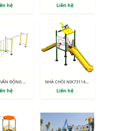
iên hệ
Liên hệ
KHUNG VẬN ĐỘNG NIK731003-DT: CHUYỀN DÂY - THANG NGANG
NHÀ CHÒI NIK731146-4: Thang leo, 2 cầu trượt, bóng rổ
iên hệ
Liên hệ