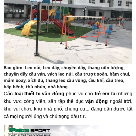
Bao gồm: Leo núi, Leo dây, chuyền dây, thang uốn lượng,
chuyền dây cầu ván, vách leo núi, cầu trượt xoắn, hầm chui,
mâm xoay, xích đu, thang leo cầu vồng, cầu khỉ, cầu treo,
bập bênh, thú nhún, nhà bóng...
C
ác loại thiết bị vận động
phục vụ cho
trẻ em tại
những
khu vực công viên, sân tập thể dục
vận động
ngoài trời,
khu vui chơi, khu nhà phố, chung cư... đang dần được tất
cả mọi người ủng và chú trọng đầu tư.