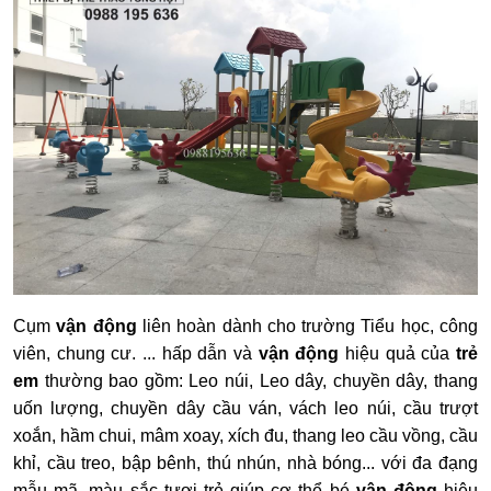
Cụm
vận động
liên hoàn dành cho trường Tiểu học, công
viên, chung cư. ... hấp dẫn và
vận động
hiệu quả của
trẻ
em
thường bao gồm:
Leo núi, Leo dây, chuyền dây, thang
uốn lượng, chuyền dây cầu ván, vách leo núi, cầu trượt
xoắn, hầm chui, mâm xoay, xích đu, thang leo cầu vồng, cầu
khỉ, cầu treo, bập bênh, thú nhún, nhà bóng... với đa đạng
mẫu mã, màu sắc tươi trẻ giúp cơ
thể bé
vận động
hiệu