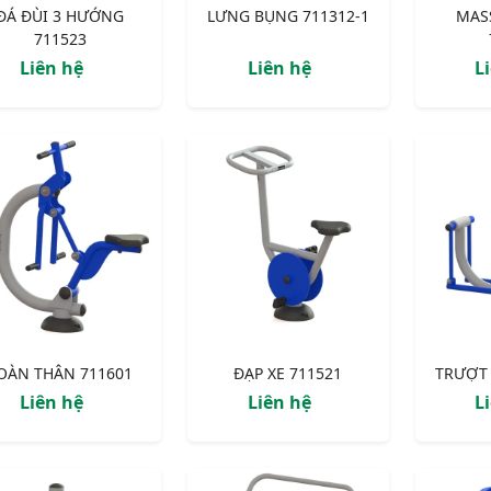
ĐÁ ĐÙI 3 HƯỚNG
LƯNG BỤNG 711312-1
MAS
711523
Liên hệ
Liên hệ
L
OÀN THÂN 711601
ĐẠP XE 711521
TRƯỢT 
Liên hệ
Liên hệ
L