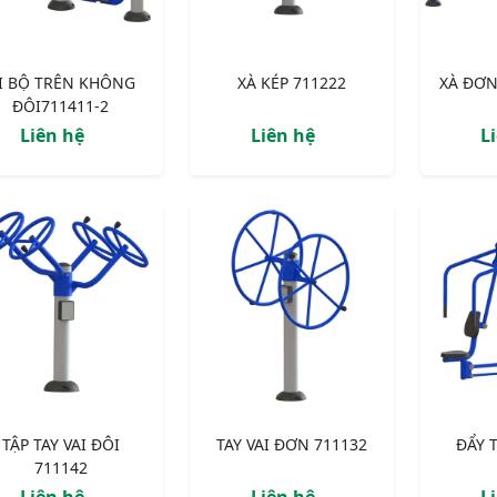
I BỘ TRÊN KHÔNG
XÀ KÉP 711222
XÀ ĐƠN
ĐÔI711411­-2
Liên hệ
Liên hệ
L
TẬP TAY VAI ĐÔI
TAY VAI ĐƠN 711132
ĐẨY 
711142
Liên hệ
Liên hệ
L