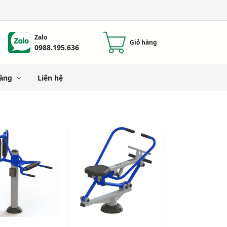
Zalo
Giỏ hàng
0988.195.636
àng
Liên hệ