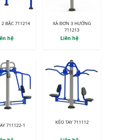
 2 BẬC 711214
XÀ ĐƠN 3 HƯỚNG
711213
iên hệ
Liên hệ
KÉO TAY 711112
TAY 711122-1
iên hệ
Liên hệ