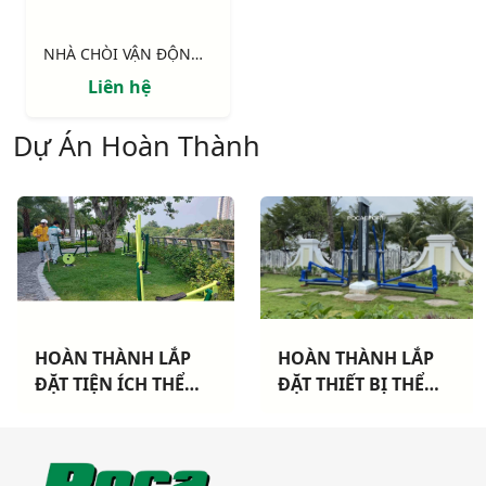
NHÀ CHÒI VẬN ĐỘNG : Xích đu,cầu tuột thang leo, vách leo
Liên hệ
Dự Án Hoàn Thành
HOÀN THÀNH LẮP
HOÀN THÀNH LẮP
ĐẶT THIẾT BỊ THỂ
ĐẶT THIẾT BỊ THỂ
THAO NGOÀI TRỜI
THAO NGOÀI TRỜI
CAO CẤP TẠI DỰ ÁN
TẠI KHU DÂN CƯ
KHANG ĐIỀN TP THỦ
MỚI TP BẠC LIÊU