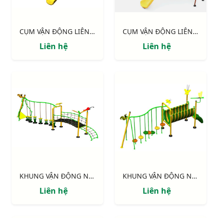
CỤM VẬN ĐỘNG LIÊN HOÀN 2 MÁI CHE, TRỤ GỖ NIK703221W
CỤM VẬN ĐỘNG LIÊN HOÀN 2 MÁI CHE NIK703211
Liên hệ
Liên hệ
KHUNG VẬN ĐỘNG NIK731146-DV: CHUYỀN DÂY - CẦU VÁN
KHUNG VẬN ĐỘNG NIK731003-DN: CHUYỀN DÂY - CẦU NHỰA
Liên hệ
Liên hệ