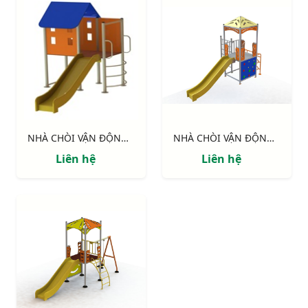
NHÀ CHÒI VẬN ĐỘNG : NHÀ SÀN
NHÀ CHÒI VẬN ĐỘNG : Thang leo, cầu tuột , vách leo
Liên hệ
Liên hệ