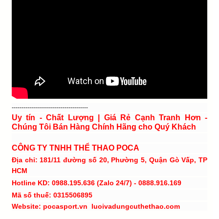
---------------------------------------
Uy tín - Chất Lượng | Giá Rẻ Cạnh Tranh Hơn -
Chúng Tôi Bán Hàng Chính Hãng cho Quý Khách
CÔNG TY TNHH THỂ THAO POCA
Địa chỉ: 181/11 đường số 20, Phường 5, Quận Gò Vấp, TP
HCM
Hotline KD: 0988.195.636 (Zalo 24/7) - 0888.916.169
Mã số thuế: 0315506895
Website: pocasport.vn luoivadungcuthethao.com