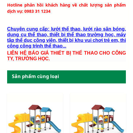
Hotline phản hồi khách hàng về chất lượng sản phẩm
dịch vụ: 0983 31 1234
Chuyên cung cấp: lưới thể thao, lưới rào sân bóng,
dụng cụ thể thao, thiết bị thể thao trường học, máy
tập thể dục công viên, thiết bị khu vui chơi trẻ em, thi
công công trình thể thao...
LIÊN HỆ BÁO GIÁ THIẾT BỊ THỂ THAO CHO CÔNG
TY, TRƯỜNG HỌC.
Sản phẩm cùng loại