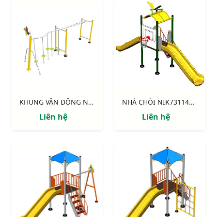
KHUNG VẬN ĐỘNG NIK731003-DT: CHUYỀN DÂY - THANG NGANG
NHÀ CHÒI NIK731146-4: Thang leo, 2 cầu trượt, bóng rổ
Liên hệ
Liên hệ