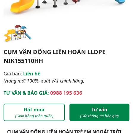
CỤM VẬN ĐỘNG LIÊN HOÀN LLDPE
NIK155110HH
Giá bán:
Liên hệ
(Hàng mới 100%, xuất VAT chính hãng)
0988 195 636
TƯ VẤN & BÁO GIÁ:
Đặt mua
Tư vấn
(Giao hàng toàn quốc)
(Gửi thông tin báo giá)
CỤM VẬN ĐỘNG LIÊN HOÀN TRẺ EM NGOÀI TRỜI