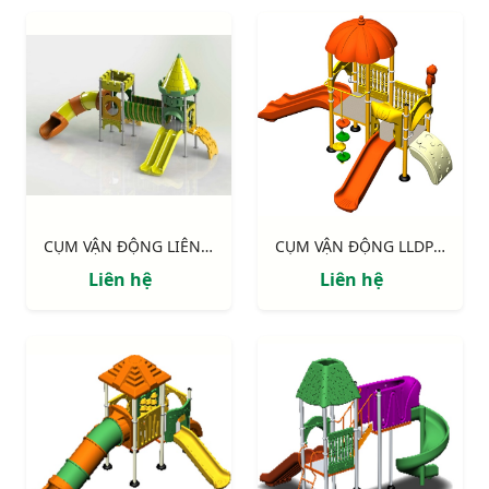
CỤM VẬN ĐỘNG LIÊN HOÀN LLDPE NIK134080RT
CỤM VẬN ĐỘNG LLDPE NIK124060B
Liên hệ
Liên hệ