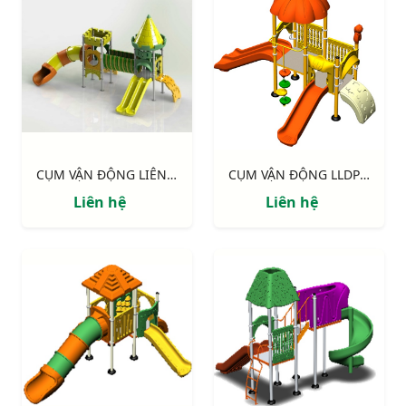
CỤM VẬN ĐỘNG LIÊN HOÀN LLDPE NIK134080RT
CỤM VẬN ĐỘNG LLDPE NIK124060B
Liên hệ
Liên hệ