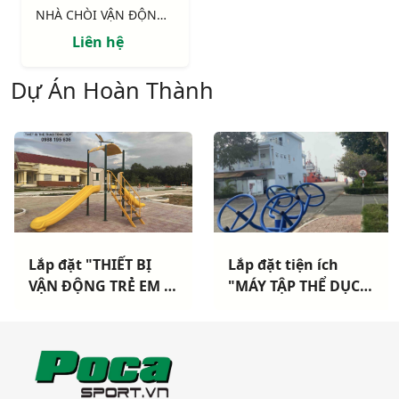
NHÀ CHÒI VẬN ĐỘNG : Xích đu,cầu tuột thang leo, vách leo
Liên hệ
Dự Án Hoàn Thành
Lắp đặt "THIẾT BỊ
Lắp đặt tiện ích
VẬN ĐỘNG TRẺ EM +
"MÁY TẬP THỂ DỤC
MÁY TẬP THỂ DỤC
NGOÀI TRỜI" cho
CÔNG VIÊN" Cho
Hải Đoàn Hải Quân
UBND xã Long Chữ -
TP Vũng Tàu
Bến Cầu - Tây Ninh