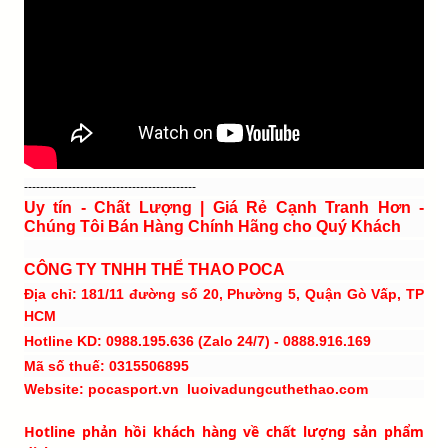
-------------------------------------------
Uy tín - Chất Lượng | Giá Rẻ Cạnh Tranh Hơn -
Chúng Tôi Bán Hàng Chính Hãng cho Quý Khách
CÔNG TY TNHH THỂ THAO POCA
Địa chỉ: 181/11 đường số 20, Phường 5, Quận Gò Vấp, TP
HCM
Hotline KD: 0988.195.636 (Zalo 24/7) - 0888.916.169
Mã số thuế: 0315506895
Website: pocasport.vn luoivadungcuthethao.com
Hotline phản hồi khách hàng về chất lượng sản phẩm