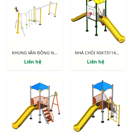
KHUNG VẬN ĐỘNG NIK731003-DT: CHUYỀN DÂY - THANG NGANG
NHÀ CHÒI NIK731146-4: Thang leo, 2 cầu trượt, bóng rổ
Liên hệ
Liên hệ