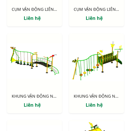
CỤM VẬN ĐỘNG LIÊN HOÀN 2 MÁI CHE, TRỤ GỖ NIK703221W
CỤM VẬN ĐỘNG LIÊN HOÀN 2 MÁI CHE NIK703211
Liên hệ
Liên hệ
KHUNG VẬN ĐỘNG NIK731146-DV: CHUYỀN DÂY - CẦU VÁN
KHUNG VẬN ĐỘNG NIK731003-DN: CHUYỀN DÂY - CẦU NHỰA
Liên hệ
Liên hệ