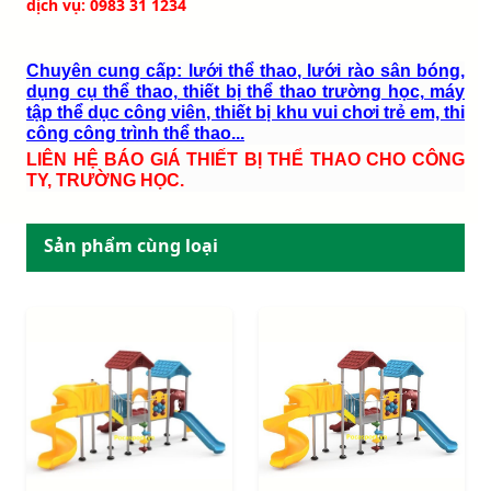
dịch vụ: 0983 31 1234
Chuyên cung cấp: lưới thể thao, lưới rào sân bóng,
dụng cụ thể thao, thiết bị thể thao trường học, máy
tập thể dục công viên, thiết bị khu vui chơi trẻ em, thi
công công trình thể thao...
LIÊN HỆ BÁO GIÁ THIẾT BỊ THỂ THAO CHO CÔNG
TY, TRƯỜNG HỌC.
Sản phẩm cùng loại