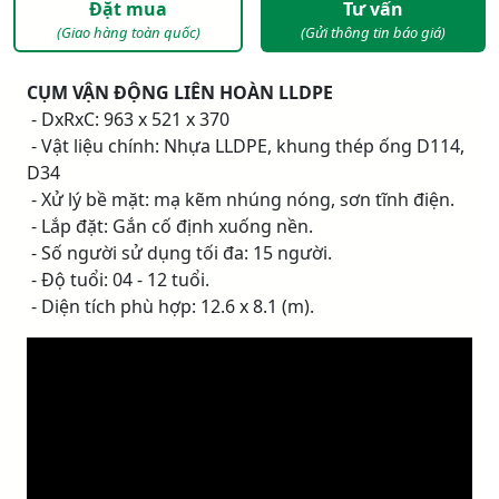
Đặt mua
Tư vấn
(Giao hàng toàn quốc)
(Gửi thông tin báo giá)
CỤM VẬN ĐỘNG LIÊN HOÀN LLDPE
- DxRxC: 963 x 521 x 370
- Vật liệu chính: Nhựa LLDPE, khung thép ống D114,
D34
- Xử lý bề mặt: mạ kẽm nhúng nóng, sơn tĩnh điện.
- Lắp đặt: Gắn cố định xuống nền.
- Số người sử dụng tối đa: 15 người.
- Độ tuổi: 04 - 12 tuổi.
- Diện tích phù hợp: 12.6 x 8.1 (m).