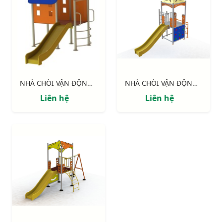
NHÀ CHÒI VẬN ĐỘNG : NHÀ SÀN
NHÀ CHÒI VẬN ĐỘNG : Thang leo, cầu tuột , vách leo
Liên hệ
Liên hệ