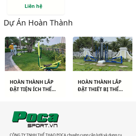
Liên hệ
Dự Án Hoàn Thành
HOÀN THÀNH LẮP
HOÀN THÀNH LẮP
ĐẶT TIỆN ÍCH THỂ
ĐẶT THIẾT BỊ THỂ
THAO CHO 3 CHUNG
THAO NGOÀI TRỜI
CƯ TẠI TP HCM
CAO CẤP TẠI DỰ ÁN
KHANG ĐIỀN TP THỦ
ĐỨC
CÔNG TY TNHH THỂ THAO POCA chuyên cung cấp lưới và dụng cụ