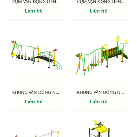
CỤM VẬN ĐỘNG LIÊN HOÀN 2 MÁI CHE, TRỤ GỖ NIK703221W
CỤM VẬN ĐỘNG LIÊN HOÀN 2 MÁI CHE NIK703211
Liên hệ
Liên hệ
KHUNG VẬN ĐỘNG NIK731146-DV: CHUYỀN DÂY - CẦU VÁN
KHUNG VẬN ĐỘNG NIK731003-DN: CHUYỀN DÂY - CẦU NHỰA
Liên hệ
Liên hệ