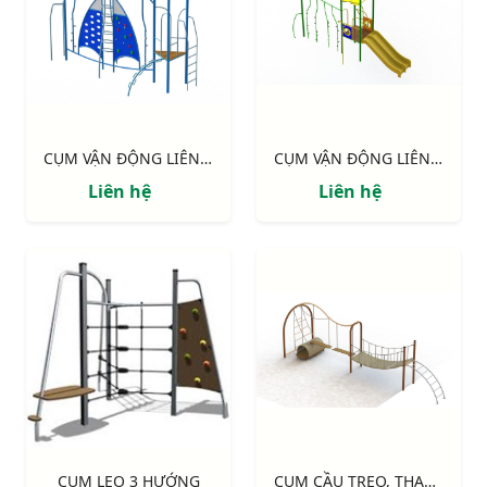
CỤM VẬN ĐỘNG LIÊN HOÀN: "TIẾNG SÓNG"
CỤM VẬN ĐỘNG LIÊN HOÀN: "VƯỜN XUÂN"
Liên hệ
Liên hệ
CỤM LEO 3 HƯỚNG
CỤM CẦU TREO, THANG DÂY