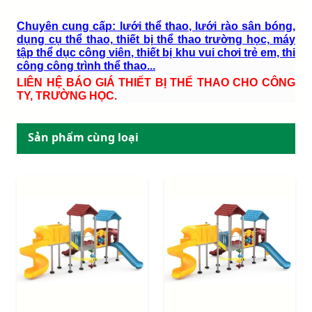
Chuyên cung cấp: lưới thể thao, lưới rào sân bóng,
dụng cụ thể thao, thiết bị thể thao trường học, máy
tập thể dục công viên, thiết bị khu vui chơi trẻ em, thi
công công trình thể thao...
LIÊN HỆ BÁO GIÁ THIẾT BỊ THỂ THAO CHO CÔNG
TY, TRƯỜNG HỌC.
Sản phẩm cùng loại