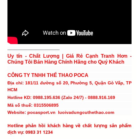
------------------------------------------
Uy tín - Chất Lượng | Giá Rẻ Cạnh Tranh Hơn -
Chúng Tôi Bán Hàng Chính Hãng cho Quý Khách
CÔNG TY TNHH THỂ THAO POCA
Địa chỉ: 181/11 đường số 20, Phường 5, Quận Gò Vấp, TP
HCM
Hotline KD: 0988.195.636 (Zalo 24/7) - 0888.916.169
Mã số thuế: 0315506895
Website: pocasport.vn luoivadungcuthethao.com
Hotline phản hồi khách hàng về chất lượng sản phẩm
dịch vụ: 0983 31 1234