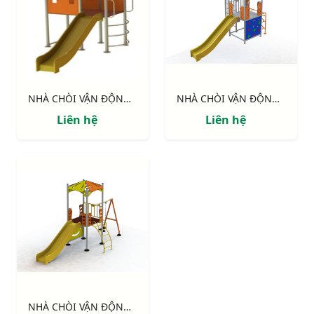
NHÀ CHÒI VẬN ĐỘNG : NHÀ SÀN
NHÀ CHÒI VẬN ĐỘNG : Thang leo, cầu tuột , vách leo
Liên hệ
Liên hệ
NHÀ CHÒI VẬN ĐỘNG : Xích đu,cầu tuột thang leo, vách leo