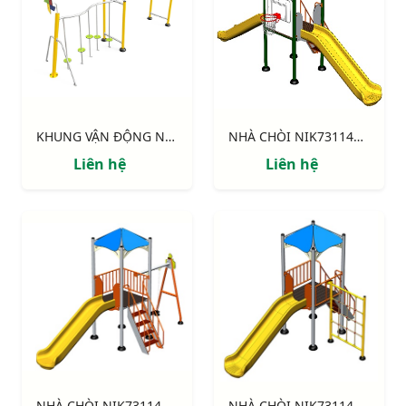
KHUNG VẬN ĐỘNG NIK731003-DT: CHUYỀN DÂY - THANG NGANG
NHÀ CHÒI NIK731146-4: Thang leo, 2 cầu trượt, bóng rổ
Liên hệ
Liên hệ
NHÀ CHÒI NIK731146-3: Thang leo, cầu trượt, xích đu.
NHÀ CHÒI NIK731146-2: Thang leo, cầu trượt, khung leo.