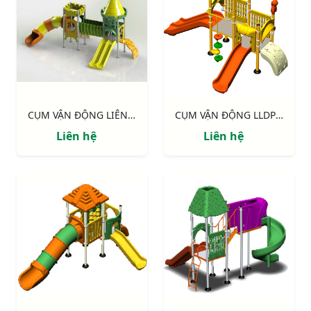
CỤM VẬN ĐỘNG LIÊN HOÀN LLDPE NIK134080RT
CỤM VẬN ĐỘNG LLDPE NIK124060B
Liên hệ
Liên hệ