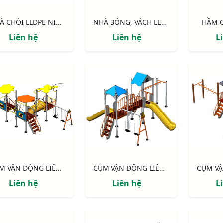
NHÀ CHÒI LLDPE NIK113041N
NHÀ BÓNG, VÁCH LEO, CẦU TRƯỢT NIK7905
HẦM C
Liên hệ
Liên hệ
L
CỤM VẬN ĐỘNG LIÊN HOÀN 3 MÁI CHE NIK705311
CỤM VẬN ĐỘNG LIÊN HOÀN 2 MÁI CHE NIK703221
Liên hệ
Liên hệ
L