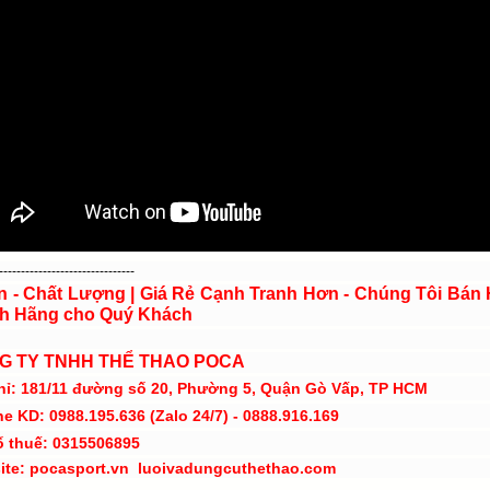
-------------------------------
ín - Chất Lượng | Giá Rẻ Cạnh Tranh Hơn - Chúng Tôi Bán
h Hãng cho Quý Khách
G TY TNHH THỂ THAO POCA
hỉ: 181/11 đường số 20, Phường 5, Quận Gò Vấp, TP HCM
ne KD: 0988.195.636 (Zalo 24/7) - 0888.916.169
ố thuế: 0315506895
ite: pocasport.vn luoivadungcuthethao.com