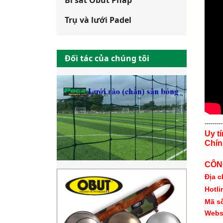
Bi sắt Obut Pháp
Trụ và lưới Padel
Đối tác của chúng tôi
---------
Uy t
Chín
CÔN
Địa c
Hotli
Mã s
Webs