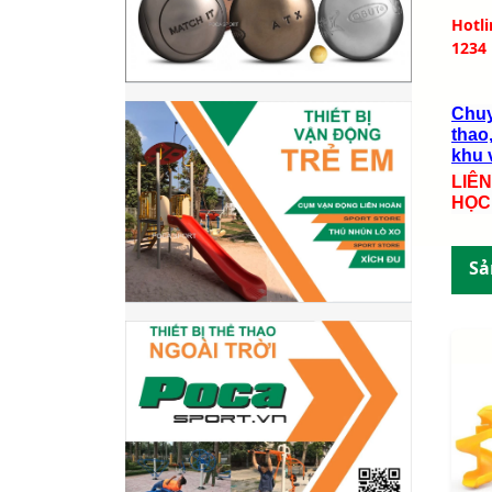
Hotl
1234
Chuy
thao,
khu v
LIÊ
HỌC
Sả