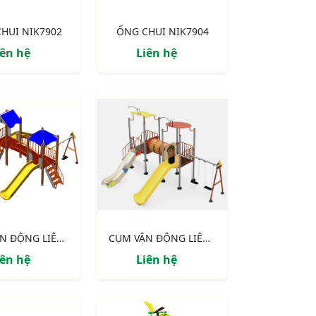
HUI NIK7902
ỐNG CHUI NIK7904
iên hệ
Liên hệ
CỤM VẬN ĐỘNG LIÊN HOÀN 2 MÁI CHE, TRỤ GỖ NIK703221W
CỤM VẬN ĐỘNG LIÊN HOÀN 2 MÁI CHE NIK703211
iên hệ
Liên hệ