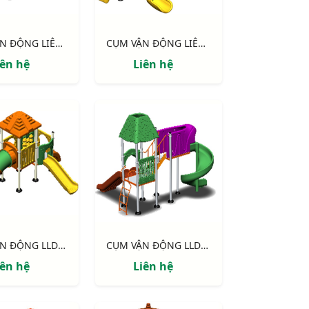
CỤM VẬN ĐỘNG LIÊN HOÀN LLDPE NIK143090MM
CỤM VẬN ĐỘNG LIÊN HOÀN LLDPE NIK155120NN
iên hệ
Liên hệ
CỤM VẬN ĐỘNG LLDPE NIK124060M
CỤM VẬN ĐỘNG LLDPE NIK133070L
iên hệ
Liên hệ