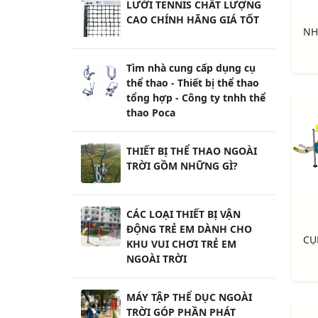
LƯỚI TENNIS CHẤT LƯỢNG
CAO CHÍNH HÃNG GIÁ TỐT
Tìm nhà cung cấp dụng cụ
thể thao - Thiết bị thể thao
tổng hợp - Công ty tnhh thể
thao Poca
THIẾT BỊ THỂ THAO NGOÀI
TRỜI GỒM NHỮNG GÌ?
CÁC LOẠI THIẾT BỊ VẬN
ĐỘNG TRẺ EM DÀNH CHO
KHU VUI CHƠI TRẺ EM
NGOÀI TRỜI
MÁY TẬP THỂ DỤC NGOÀI
TRỜI GÓP PHẦN PHÁT