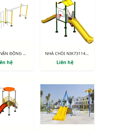
KHUNG VẬN ĐỘNG NIK731003-DT: CHUYỀN DÂY - THANG NGANG
NHÀ CHÒI NIK731146-4: Thang leo, 2 cầu trượt, bóng rổ
iên hệ
Liên hệ