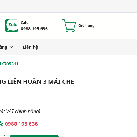
Zalo
Giỏ hàng
0988.195.636
àng
Liên hệ
IK705311
G LIÊN HOÀN 3 MÁI CHE
ất VAT chính hãng)
0988 195 636
Á: