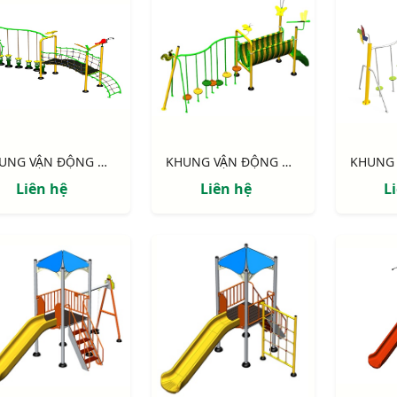
KHUNG VẬN ĐỘNG NIK731146-DV: CHUYỀN DÂY - CẦU VÁN
KHUNG VẬN ĐỘNG NIK731003-DN: CHUYỀN DÂY - CẦU NHỰA
Liên hệ
Liên hệ
L