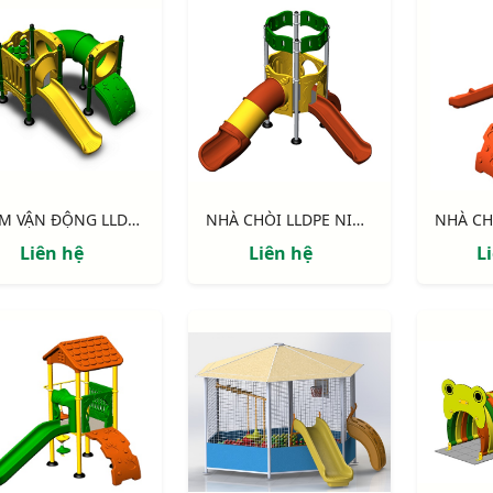
CỤM VẬN ĐỘNG LLDPE NIK122070X
NHÀ CHÒI LLDPE NIK113040R
Liên hệ
Liên hệ
L