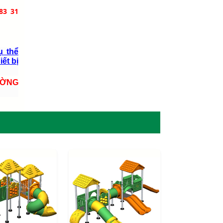
83 31
ụ thể
iết bị
ƯỜNG