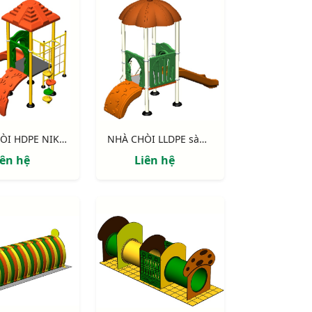
NHÀ CHÒI HDPE NIK114041M
NHÀ CHÒI LLDPE sàn 900 NIK113040B
iên hệ
Liên hệ