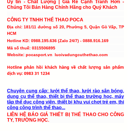
Uy tín - Chất Lượng | Giá Rẻ Cạnh Tranh Hơn -
Chúng Tôi Bán Hàng Chính Hãng cho Quý Khách
CÔNG TY TNHH THỂ THAO POCA
Địa chỉ: 181/11 đường số 20, Phường 5, Quận Gò Vấp, TP
HCM
Hotline KD: 0988.195.636 (Zalo 24/7) - 0888.916.169
Mã số thuế: 0315506895
Website: pocasport.vn luoivadungcuthethao.com
Hotline phản hồi khách hàng về chất lượng sản phẩm
dịch vụ: 0983 31 1234
Chuyên cung cấp: lưới thể thao, lưới rào sân bóng,
dụng cụ thể thao, thiết bị thể thao trường học, máy
tập thể dục công viên, thiết bị khu vui chơi trẻ em, thi
công công trình thể thao...
LIÊN HỆ BÁO GIÁ THIẾT BỊ THỂ THAO CHO CÔNG
TY, TRƯỜNG HỌC.