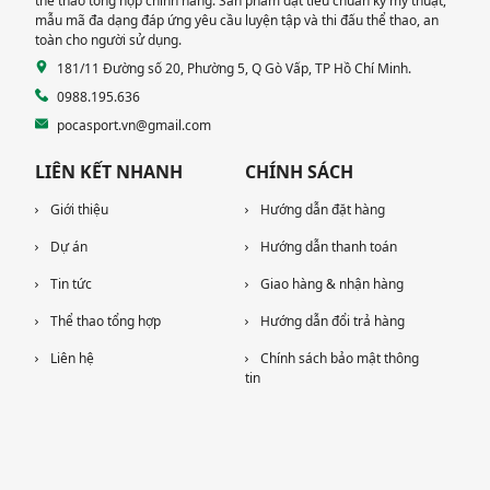
thể thao tổng hợp chính hãng. Sản phẩm đạt tiêu chuẩn kỹ mỹ thuật,
mẫu mã đa dạng đáp ứng yêu cầu luyện tập và thi đấu thể thao, an
toàn cho người sử dụng.
181/11 Đường số 20, Phường 5, Q Gò Vấp, TP Hồ Chí Minh.
0988.195.636
pocasport.vn@gmail.com
LIÊN KẾT NHANH
CHÍNH SÁCH
Giới thiệu
Hướng dẫn đặt hàng
Dự án
Hướng dẫn thanh toán
Tin tức
Giao hàng & nhận hàng
Thể thao tổng hợp
Hướng dẫn đổi trả hàng
Liên hệ
Chính sách bảo mật thông
tin