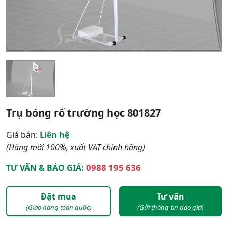
Trụ bóng rổ trường học 801827
Giá bán:
Liên hệ
(Hàng mới 100%, xuất VAT chính hãng)
0988 195 636
TƯ VẤN & BÁO GIÁ:
Đặt mua
Tư vấn
(Giao hàng toàn quốc)
(Gửi thông tin báo giá)