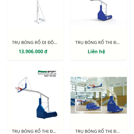
TRỤ BÓNG RỔ DI ĐỘNG S14627
TRỤ BÓNG RỔ THI ĐẤU S14642 EPIC 120 - TẦM VƯƠN 1.20M
13.906.000 đ
Liên hệ
TRỤ BÓNG RỔ THI ĐẤU S14645 EPIC 225 - TẦM VƯƠN 2.25M
TRỤ BÓNG RỔ THI ĐẤU S14650 EPIC 325 - TẦM VƯƠN 3.25M