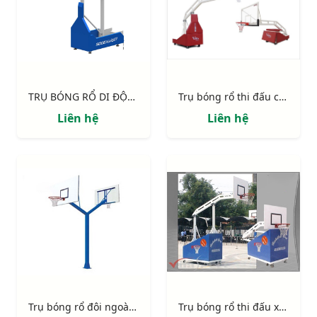
TRỤ BÓNG RỔ DI ĐỘNG CỐ ĐỊNH CHIỀU CAO, TẦM VƯƠN 1.20M S14632-CPTL
Trụ bóng rổ thi đấu chuyên nghiệp Epic
Liên hệ
Liên hệ
Trụ bóng rổ đôi ngoài trời 818878
Trụ bóng rổ thi đấu xếp 801870