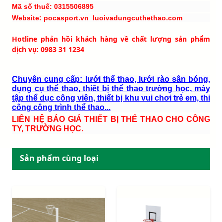
Mã số thuế: 0315506895
Website: pocasport.vn luoivadungcuthethao.com
Hotline phản hồi khách hàng về chất lượng sản phẩm
dịch vụ: 0983 31 1234
Chuyên cung cấp: lưới thể thao, lưới rào sân bóng,
dụng cụ thể thao, thiết bị thể thao trường học, máy
tập thể dục công viên, thiết bị khu vui chơi trẻ em, thi
công công trình thể thao...
LIÊN HỆ BÁO GIÁ THIẾT BỊ THỂ THAO CHO CÔNG
TY, TRƯỜNG HỌC.
Sản phẩm cùng loại