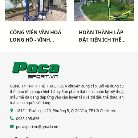
CÔNG VIÊN VĂN HOÁ
HOÀN THÀNH LẮP
LONG HỒ - VĨNH
ĐẶT TIỆN ÍCH THỂ
LONG: Hoàn thành
THAO CHO 3 CHUNG
lắp đặt thiết bị thể
CƯ TẠI TP HCM
thao cao cấp
CÔNG TY TNHH THỂ THAO POCA chuyên cung cấp lưới và dụng cụ
thể thao tổng hợp chính hãng. Sản phẩm đạt tiêu chuẩn kỹ mỹ thuật,
mẫu mã đa dạng đáp ứng yêu cầu luyện tập và thi đấu thể thao, an
toàn cho người sử dụng.
181/11 Đường số 20, Phường 5, Q Gò Vấp, TP Hồ Chí Minh.
0988.195.636
pocasport.vn@gmail.com