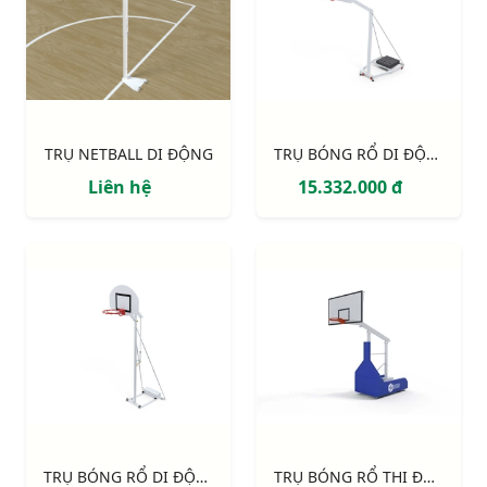
TRỤ NETBALL DI ĐỘNG
TRỤ BÓNG RỔ DI ĐỘNG S14629
Liên hệ
15.332.000 đ
TRỤ BÓNG RỔ DI ĐỘNG S14627
TRỤ BÓNG RỔ THI ĐẤU S14642 EPIC 120 - TẦM VƯƠN 1.20M