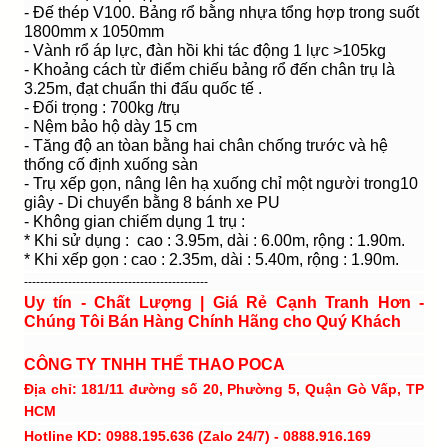
- Đế thép V100. Bảng rổ bằng nhựa tổng hợp trong suốt
1800mm x 1050mm
- Vành rổ áp lực, đàn hồi khi tác động 1 lực >105kg
- Khoảng cách từ điểm chiếu bảng rổ đến chân trụ là
3.25m, đạt chuẩn thi đấu quốc tế .
- Đối trọng : 700kg /trụ
- Nệm bảo hộ dày 15 cm
- Tăng độ an tòan bằng hai chân chống trước và hệ
thống cố định xuống sàn
- Trụ xếp gọn, nâng lên hạ xuống chỉ một người trong10
giây - Di chuyển bằng 8 bánh xe PU
- Không gian chiếm dụng 1 trụ :
* Khi sử dụng : cao : 3.95m, dài : 6.00m, rộng : 1.90m.
* Khi xếp gọn : cao : 2.35m, dài : 5.40m, rộng : 1.90m.
----------------------------------------------
Uy tín - Chất Lượng | Giá Rẻ Cạnh Tranh Hơn -
Chúng Tôi Bán Hàng Chính Hãng cho Quý Khách
CÔNG TY TNHH THỂ THAO POCA
Địa chỉ: 181/11 đường số 20, Phường 5, Quận Gò Vấp, TP
HCM
Hotline KD: 0988.195.636 (Zalo 24/7) - 0888.916.169