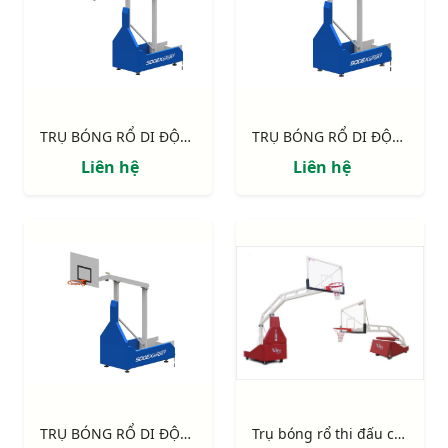
TRỤ BÓNG RỔ DI ĐỘNG CỐ ĐỊNH CHIỀU CAO, TẦM VƯƠN 2.25M S14635
TRỤ BÓNG RỔ DI ĐỘNG CỐ ĐỊNH CHIỀU CAO, TẦM VƯƠN 1.60M S14633
Liên hệ
Liên hệ
TRỤ BÓNG RỔ DI ĐỘNG CỐ ĐỊNH CHIỀU CAO, TẦM VƯƠN 1.20M S14632-CPTL
Trụ bóng rổ thi đấu chuyên nghiệp Epic