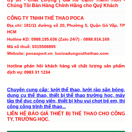
Chúng Tôi Bán Hàng Chính Hãng cho Quý Khách
CÔNG TY TNHH THỂ THAO POCA
Địa chỉ: 181/11 đường số 20, Phường 5, Quận Gò Vấp, TP
HCM
Hotline KD: 0988.195.636 (Zalo 24/7) - 0888.916.169
Mã số thuế: 0315506895
Website: pocasport.vn luoivadungcuthethao.com
Hotline phản hồi khách hàng về chất lượng sản phẩm
dịch vụ: 0983 31 1234
Chuyên cung cấp: lưới thể thao, lưới rào sân bóng,
dụng cụ thể thao, thiết bị thể thao trường học, máy
tập thể dục công viên, thiết bị khu vui chơi trẻ em, thi
công công trình thể thao...
LIÊN HỆ BÁO GIÁ THIẾT BỊ THỂ THAO CHO CÔNG
TY, TRƯỜNG HỌC.