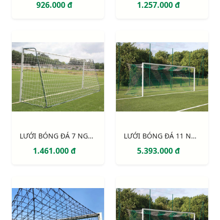
926.000 đ
1.257.000 đ
LƯỚI BÓNG ĐÁ 7 NGƯỜI SỢI 3MM, Ô 120MM S12762W
LƯỚI BÓNG ĐÁ 11 NGƯỜI SỢI 4MM, Ô 120MM S12924W
1.461.000 đ
5.393.000 đ