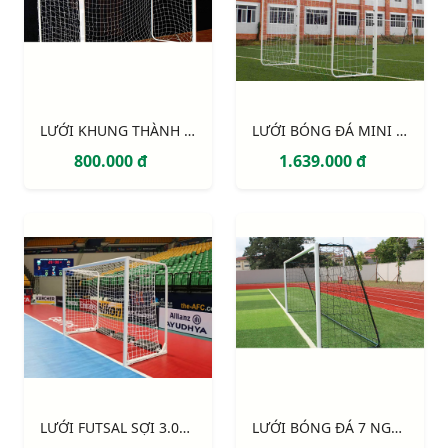
LƯỚI KHUNG THÀNH 5 NGƯỜI 233120
LƯỚI BÓNG ĐÁ MINI và BÓNG NÉM S16882W
800.000 đ
1.639.000 đ
LƯỚI FUTSAL SỢI 3.0MM, Ô ĐƠN 100MM S16862W
LƯỚI BÓNG ĐÁ 7 NGƯỜI SỢI 3MM S12765W