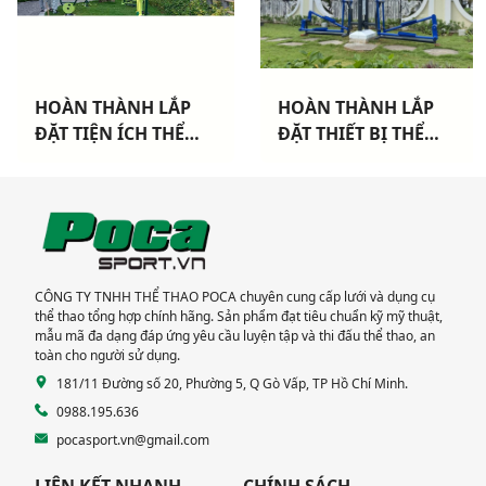
HOÀN THÀNH LẮP
HOÀN THÀNH LẮP
ĐẶT TIỆN ÍCH THỂ
ĐẶT THIẾT BỊ THỂ
THAO CHO 3 CHUNG
THAO NGOÀI TRỜI
CƯ TẠI TP HCM
CAO CẤP TẠI DỰ ÁN
KHANG ĐIỀN TP THỦ
ĐỨC
CÔNG TY TNHH THỂ THAO POCA chuyên cung cấp lưới và dụng cụ
thể thao tổng hợp chính hãng. Sản phẩm đạt tiêu chuẩn kỹ mỹ thuật,
mẫu mã đa dạng đáp ứng yêu cầu luyện tập và thi đấu thể thao, an
toàn cho người sử dụng.
181/11 Đường số 20, Phường 5, Q Gò Vấp, TP Hồ Chí Minh.
0988.195.636
pocasport.vn@gmail.com