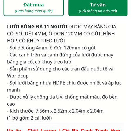
Đặt mua
Tư vấn
(Giao hàng toàn quốc)
(Gửi thông tin báo giá)
LƯỚI BÓNG ĐÁ 11 NGƯỜI
ĐƯỢC MAY BĂNG GIA
CỐ, SỢI DỆT 4MM, Ô ĐƠN 120MM CÓ GÚT, HÌNH
HỘP, CÓ KHUY TREO LƯỚI
- Sợi dệt ống 4mm, ô đơn 120mm có gút
- Các cạnh trên và cạnh đứng của lưới được may
băng gia cố, có khuy treo lưới
- Sản phẩm sử dụng cho các trận đấu quốc tế và
Worldcup
- Sợi lưới bằng nhựa HDPE chịu được nhiệt và áp lực
mạnh
- Được xử lý chống tia UV, chống mất màu, độ bền
cao
- Kích thước: 7.56m x 2.52m x 2.04m x 2.04m
(1 bộ gồm 2 cái lưới)
--------------------------------------------
Uy tín - Chất Lượng | Giá Rẻ Cạnh Tranh Hơn -