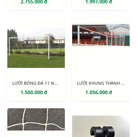
2.755.000 đ
1.997.000 đ
LƯỚI BÓNG ĐÁ 11 NGƯỜI S12860W
LƯỚI KHUNG THÀNH 2 MÀU (trắng - đỏ)
1.500.000 đ
1.056.000 đ