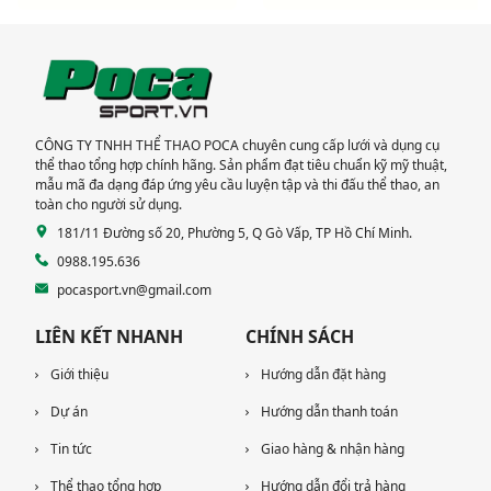
THAO CHO 3 CHUNG
THAO NGOÀI TRỜI
CƯ TẠI TP HCM
CAO CẤP TẠI DỰ ÁN
KHANG ĐIỀN TP THỦ
ĐỨC
CÔNG TY TNHH THỂ THAO POCA chuyên cung cấp lưới và dụng cụ
thể thao tổng hợp chính hãng. Sản phẩm đạt tiêu chuẩn kỹ mỹ thuật,
mẫu mã đa dạng đáp ứng yêu cầu luyện tập và thi đấu thể thao, an
toàn cho người sử dụng.
181/11 Đường số 20, Phường 5, Q Gò Vấp, TP Hồ Chí Minh.
0988.195.636
pocasport.vn@gmail.com
LIÊN KẾT NHANH
CHÍNH SÁCH
Giới thiệu
Hướng dẫn đặt hàng
Dự án
Hướng dẫn thanh toán
Tin tức
Giao hàng & nhận hàng
Thể thao tổng hợp
Hướng dẫn đổi trả hàng