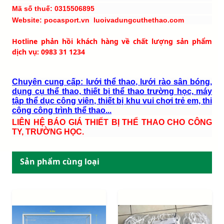
Mã số thuế: 0315506895
Website: pocasport.vn luoivadungcuthethao.com
Hotline phản hồi khách hàng về chất lượng sản phẩm
dịch vụ: 0983 31 1234
Chuyên cung cấp: lưới thể thao, lưới rào sân bóng,
dụng cụ thể thao, thiết bị thể thao trường học, máy
tập thể dục công viên, thiết bị khu vui chơi trẻ em, thi
công công trình thể thao...
LIÊN HỆ BÁO GIÁ THIẾT BỊ THỂ THAO CHO CÔNG
TY, TRƯỜNG HỌC.
Sản phẩm cùng loại