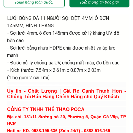
(Giao hàng toàn quốc)
(Gửi thông tin báo giá)
LƯỚI BÓNG ĐÁ 11 NGƯỜI SỢI DỆT 4MM, Ô ĐƠN
145MM, HÌNH THANG
- Sợi lưới 4mm, ô đơn 145mm được xử lý kháng UV, độ
bền cao
- Sợi lưới bằng nhựa HDPE chịu được nhiệt và áp lực
mạnh
- Được xử lý chống tia UV, chống mất màu, độ bền cao
- Kích thước: 7.54m x 2.61m x 0.87m x 2.03m
(1 bộ gồm 2 cái lưới)
-------------------------------------------------------
Uy tín - Chất Lượng | Giá Rẻ Cạnh Tranh Hơn -
Chúng Tôi Bán Hàng Chính Hãng cho Quý Khách
CÔNG TY TNHH THỂ THAO POCA
Địa chỉ: 181/11 đường số 20, Phường 5, Quận Gò Vấp, TP
HCM
Hotline KD: 0988.195.636 (Zalo 24/7) - 0888.916.169