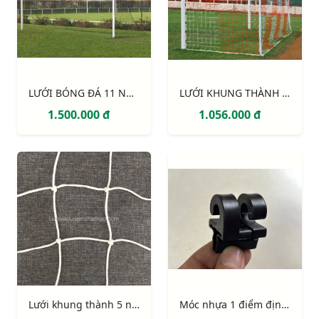
LƯỚI BÓNG ĐÁ 11 NGƯỜI S12860W
LƯỚI KHUNG THÀNH 2 MÀU (trắng - đỏ)
1.500.000 đ
1.056.000 đ
Lưới khung thành 5 người (có lõi)
Móc nhựa 1 điểm định vị có chốt