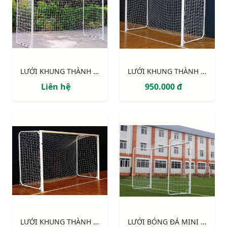
LƯỚI KHUNG THÀNH 5 NGƯỜI CAO CẤP 234110
LƯỚI KHUNG THÀNH 234120
Liên hệ
950.000 đ
LƯỚI KHUNG THÀNH 5 NGƯỜI 233120
LƯỚI BÓNG ĐÁ MINI và BÓNG NÉM S16882W