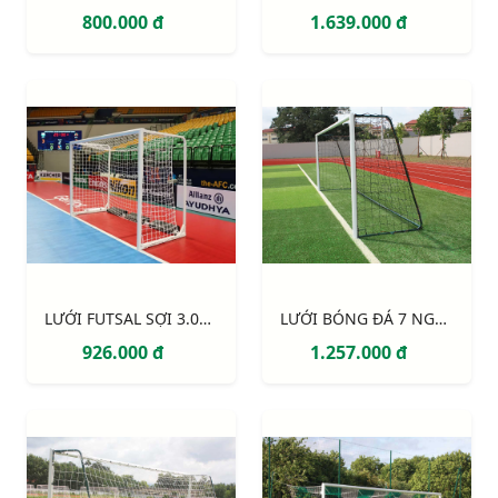
800.000 đ
1.639.000 đ
LƯỚI FUTSAL SỢI 3.0MM, Ô ĐƠN 100MM S16862W
LƯỚI BÓNG ĐÁ 7 NGƯỜI SỢI 3MM S12765W
926.000 đ
1.257.000 đ