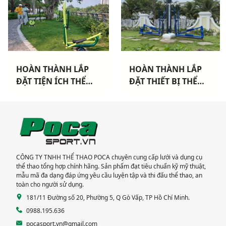
HOÀN THÀNH LẮP
HOÀN THÀNH LẮP
ĐẶT TIỆN ÍCH THỂ
ĐẶT THIẾT BỊ THỂ
THAO CHO 3 CHUNG
THAO NGOÀI TRỜI
CƯ TẠI TP HCM
CAO CẤP TẠI DỰ ÁN
KHANG ĐIỀN TP THỦ
ĐỨC
CÔNG TY TNHH THỂ THAO POCA chuyên cung cấp lưới và dụng cụ
thể thao tổng hợp chính hãng. Sản phẩm đạt tiêu chuẩn kỹ mỹ thuật,
mẫu mã đa dạng đáp ứng yêu cầu luyện tập và thi đấu thể thao, an
toàn cho người sử dụng.
181/11 Đường số 20, Phường 5, Q Gò Vấp, TP Hồ Chí Minh.
0988.195.636
pocasport.vn@gmail.com