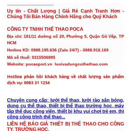
----------------------------------------
Uy tín - Chất Lượng | Giá Rẻ Cạnh Tranh Hơn -
Chúng Tôi Bán Hàng Chính Hãng cho Quý Khách
CÔNG TY TNHH THỂ THAO POCA
Địa chỉ: 181/11 đường số 20, Phường 5, Quận Gò Vấp, TP
HCM
Hotline KD: 0988.195.636 (Zalo 24/7) - 0888.916.169
Mã số thuế: 0315506895
Website: pocasport.vn luoivadungcuthethao.com
Hotline phản hồi khách hàng về chất lượng sản phẩm
dịch vụ: 0983 31 1234
Chuyên cung cấp: lưới thể thao, lưới rào sân bóng,
dụng cụ thể thao, thiết bị thể thao trường học, máy
tập thể dục công viên, thiết bị khu vui chơi trẻ em, thi
công công trình thể thao...
LIÊN HỆ BÁO GIÁ THIẾT BỊ THỂ THAO CHO CÔNG
TY, TRƯỜNG HỌC.