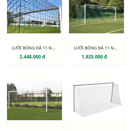
LƯỚI BÓNG ĐÁ 11 NGƯỜI S12863W
LƯỚI BÓNG ĐÁ 11 NGƯỜI S12861W
2.448.000 đ
1.925.000 đ