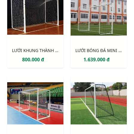
LƯỚI KHUNG THÀNH 5 NGƯỜI 233120
LƯỚI BÓNG ĐÁ MINI và BÓNG NÉM S16882W
800.000 đ
1.639.000 đ