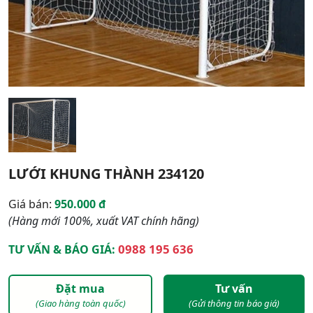
LƯỚI KHUNG THÀNH 234120
Giá bán:
950.000 đ
(Hàng mới 100%, xuất VAT chính hãng)
0988 195 636
TƯ VẤN & BÁO GIÁ:
Đặt mua
Tư vấn
(Giao hàng toàn quốc)
(Gửi thông tin báo giá)