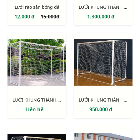
Lưới rào sân bóng đá
LƯỚI KHUNG THÀNH 7 NGƯỜI 4,2M x 2,2M (NEW)
12.000 đ
15.000₫
1.300.000 đ
LƯỚI KHUNG THÀNH 5 NGƯỜI CAO CẤP 234110
LƯỚI KHUNG THÀNH 234120
Liên hệ
950.000 đ