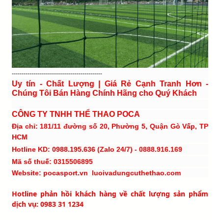
----------------------------------------------
Uy tín - Chất Lượng | Giá Rẻ Cạnh Tranh Hơn -
Chúng Tôi Bán Hàng Chính Hãng cho Quý Khách
CÔNG TY TNHH THỂ THAO POCA
Địa chỉ: 181/11 đường số 20, Phường 5, Quận Gò Vấp, TP
HCM
Hotline KD: 0988.195.636 (Zalo 24/7) - 0888.916.169
Mã số thuế: 0315506895
Website: pocasport.vn luoivadungcuthethao.com
Hotline phản hồi khách hàng về chất lượng sản phẩm
dịch vụ: 0983 31 1234