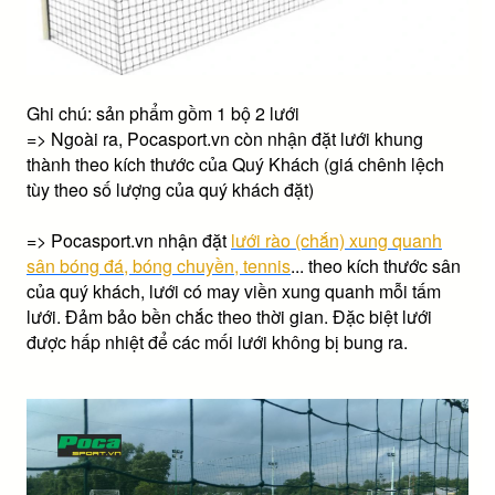
Ghi chú: sản phẩm gồm 1 bộ 2 lưới
=> Ngoài ra, Pocasport.vn còn nhận đặt lưới khung
thành theo kích thước của Quý Khách (giá chênh lệch
tùy theo số lượng của quý khách đặt)
=> Pocasport.vn nhận đặt
lưới rào (chắn) xung quanh
sân bóng đá, bóng chuyền, tennis
... theo kích thước sân
của quý khách, lưới có may viền xung quanh mỗi tấm
lưới. Đảm bảo bền chắc theo thời gian. Đặc biệt lưới
được hấp nhiệt để các mối lưới không bị bung ra.