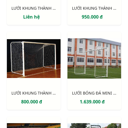
LƯỚI KHUNG THÀNH 5 NGƯỜI CAO CẤP 234110
LƯỚI KHUNG THÀNH 234120
Liên hệ
950.000 đ
LƯỚI KHUNG THÀNH 5 NGƯỜI 233120
LƯỚI BÓNG ĐÁ MINI và BÓNG NÉM S16882W
800.000 đ
1.639.000 đ