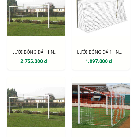
LƯỚI BÓNG ĐÁ 11 NGƯỜI S12920W
LƯỚI BÓNG ĐÁ 11 NGƯỜI S12862W
2.755.000 đ
1.997.000 đ