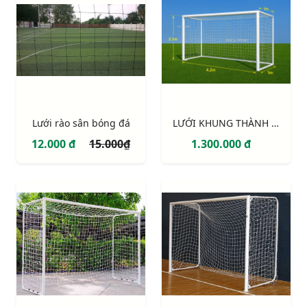
Lưới rào sân bóng đá
LƯỚI KHUNG THÀNH 7 NGƯỜI 4,2M x 2,2M (NEW)
12.000 đ
15.000₫
1.300.000 đ