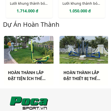
Lưới khung thành bóng đá 11 người (hình hộp)
Lưới khung thành bóng đá 7 người
1.714.000 đ
1.050.000 đ
Dự Án Hoàn Thành
HOÀN THÀNH LẮP
HOÀN THÀNH LẮP
ĐẶT TIỆN ÍCH THỂ
ĐẶT THIẾT BỊ THỂ
THAO CHO 3 CHUNG
THAO NGOÀI TRỜI
CƯ TẠI TP HCM
CAO CẤP TẠI DỰ ÁN
KHANG ĐIỀN TP THỦ
ĐỨC