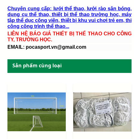
Chuyên cung cấp: lưới thể thao, lưới rào sân bóng,
dụng cụ thể thao, thiết bị thể thao trường học, máy
tập thể dục công viên, thiết bị khu vui chơi trẻ em, thi
công công trình thể thao...
LIÊN HỆ BÁO GIÁ THIẾT BỊ THỂ THAO CHO CÔNG
TY, TRƯỜNG HỌC.
EMAIL:
pocasport.vn@gmail.com
Sản phẩm cùng loại