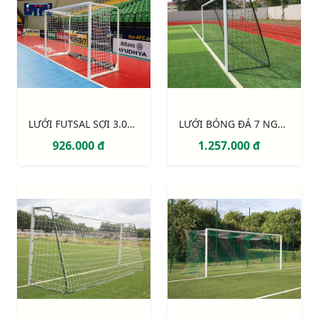
LƯỚI FUTSAL SỢI 3.0MM, Ô ĐƠN 100MM S16862W
LƯỚI BÓNG ĐÁ 7 NGƯỜI SỢI 3MM S12765W
926.000 đ
1.257.000 đ