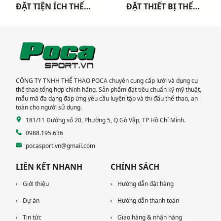
ĐẶT TIỆN ÍCH THỂ
ĐẶT THIẾT BỊ THỂ
THAO CHO 3 CHUNG
THAO NGOÀI TRỜI
CƯ TẠI TP HCM
CAO CẤP TẠI DỰ ÁN
KHANG ĐIỀN TP THỦ
ĐỨC
CÔNG TY TNHH THỂ THAO POCA chuyên cung cấp lưới và dụng cụ
thể thao tổng hợp chính hãng. Sản phẩm đạt tiêu chuẩn kỹ mỹ thuật,
mẫu mã đa dạng đáp ứng yêu cầu luyện tập và thi đấu thể thao, an
toàn cho người sử dụng.
181/11 Đường số 20, Phường 5, Q Gò Vấp, TP Hồ Chí Minh.
0988.195.636
pocasport.vn@gmail.com
LIÊN KẾT NHANH
CHÍNH SÁCH
Giới thiệu
Hướng dẫn đặt hàng
Dự án
Hướng dẫn thanh toán
Tin tức
Giao hàng & nhận hàng