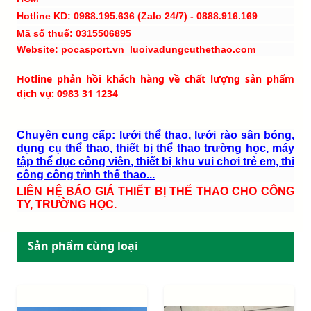
Hotline KD: 0988.195.636 (Zalo 24/7) - 0888.916.169
Mã số thuế: 0315506895
Website: pocasport.vn luoivadungcuthethao.com
Hotline phản hồi khách hàng về chất lượng sản phẩm
dịch vụ: 0983 31 1234
Chuyên cung cấp: lưới thể thao, lưới rào sân bóng,
dụng cụ thể thao, thiết bị thể thao trường học, máy
tập thể dục công viên, thiết bị khu vui chơi trẻ em, thi
công công trình thể thao...
LIÊN HỆ BÁO GIÁ THIẾT BỊ THỂ THAO CHO CÔNG
TY, TRƯỜNG HỌC.
Sản phẩm cùng loại