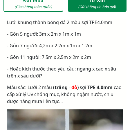
Đặt mua
Tư vấn
(Giao hàng toàn quốc)
(Gửi thông tin báo giá)
Lưới khung thành bóng đá 2 màu sợi TPE4.0mm
- Gôn 5 người: 3m x 2m x 1m x 1m
- Gôn 7 người: 4,2m x 2.2m x 1m x 1.2m
- Gôn 11 người: 7.5m x 2.5m x 2m x 2m
- Hoặc kích thước theo yêu cầu: ngang x cao x sâu
trên x sâu dưới?
Màu sắc: Lưới 2 màu (
trắng -
đỏ
)
sợi
TPE 4.0mm
cao
cấp xử lý Uv chống mục, không ngậm nước, chịu
được nắng mưa liên tục...