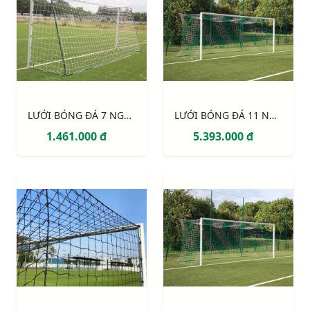
LƯỚI BÓNG ĐÁ 7 NGƯỜI SỢI 3MM, Ô 120MM S12762W
LƯỚI BÓNG ĐÁ 11 NGƯỜI SỢI 4MM, Ô 120MM S12924W
1.461.000 đ
5.393.000 đ