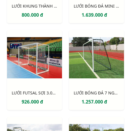
LƯỚI KHUNG THÀNH 5 NGƯỜI 233120
LƯỚI BÓNG ĐÁ MINI và BÓNG NÉM S16882W
800.000 đ
1.639.000 đ
LƯỚI FUTSAL SỢI 3.0MM, Ô ĐƠN 100MM S16862W
LƯỚI BÓNG ĐÁ 7 NGƯỜI SỢI 3MM S12765W
926.000 đ
1.257.000 đ