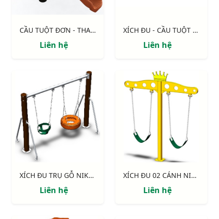
CẦU TUỘT ĐƠN - THANG NHỰA NIK5131A
XÍCH ĐU - CẦU TUỘT NIK731009-1
Liên hệ
Liên hệ
XÍCH ĐU TRỤ GỖ NIK734447-4
XÍCH ĐU 02 CÁNH NIK734447-3
Liên hệ
Liên hệ