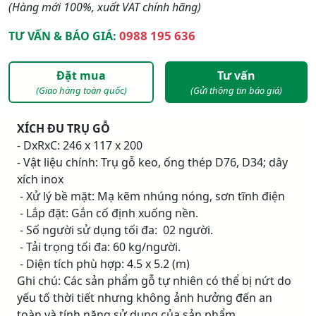
(Hàng mới 100%, xuất VAT chính hãng)
0988 195 636
TƯ VẤN & BÁO GIÁ:
Đặt mua
Tư vấn
(Giao hàng toàn quốc)
(Gửi thông tin báo giá)
XÍCH ĐU TRỤ GỖ
- DxRxC: 246 x 117 x 200
- Vật liệu chính: Trụ gỗ keo, ống thép D76, D34; dây
xích inox
- Xử lý bề mặt: Mạ kẽm nhúng nóng, sơn tĩnh điện
- Lắp đặt: Gắn cố định xuống nền.
- Số người sử dụng tối đa: 02 người.
- Tải trọng tối đa: 60 kg/người.
- Diện tích phù hợp: 4.5 x 5.2 (m)
Ghi chú: Các sản phẩm gỗ tự nhiên có thể bị nứt do
yếu tố thời tiết nhưng không ảnh hưởng đến an
toàn và tính năng sử dụng của sản phẩm