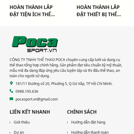
HOÀN THÀNH LẮP
HOÀN THÀNH LẮP
ĐẶT TIỆN ÍCH THỂ
ĐẶT THIẾT BỊ THỂ
THAO CHO 3 CHUNG
THAO NGOÀI TRỜI
CƯ TẠI TP HCM
CAO CẤP TẠI DỰ ÁN
KHANG ĐIỀN TP THỦ
ĐỨC
CÔNG TY TNHH THỂ THAO POCA chuyên cung cấp lưới và dụng cụ
thể thao tổng hợp chính hãng. Sản phẩm đạt tiêu chuẩn kỹ mỹ thuật,
mẫu mã đa dạng đáp ứng yêu cầu luyện tập và thi đấu thể thao, an
toàn cho người sử dụng.
181/11 Đường số 20, Phường 5, Q Gò Vấp, TP Hồ Chí Minh.
0988.195.636
pocasport.vn@gmail.com
LIÊN KẾT NHANH
CHÍNH SÁCH
Giới thiệu
Hướng dẫn đặt hàng
Dự án
Hướng dẫn thanh toán