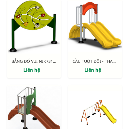
BẢNG ĐỐ VUI NIK731004-2
CẦU TUỘT ĐÔI - THANG NHỰA NIK5231A
Liên hệ
Liên hệ