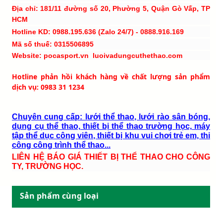
Địa chỉ: 181/11 đường số 20, Phường 5, Quận Gò Vấp, TP
HCM
Hotline KD: 0988.195.636 (Zalo 24/7) - 0888.916.169
Mã số thuế: 0315506895
Website: pocasport.vn luoivadungcuthethao.com
Hotline phản hồi khách hàng về chất lượng sản phẩm
dịch vụ: 0983 31 1234
Chuyên cung cấp: lưới thể thao, lưới rào sân bóng,
dụng cụ thể thao, thiết bị thể thao trường học, máy
tập thể dục công viên, thiết bị khu vui chơi trẻ em, thi
công công trình thể thao...
LIÊN HỆ BÁO GIÁ THIẾT BỊ THỂ THAO CHO CÔNG
TY, TRƯỜNG HỌC.
Sản phẩm cùng loại