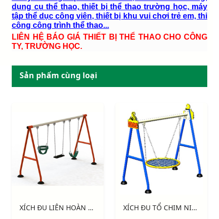
dụng cụ thể thao, thiết bị thể thao trường học, máy
tập thể dục công viên, thiết bị khu vui chơi trẻ em, thi
công công trình thể thao...
LIÊN HỆ BÁO GIÁ THIẾT BỊ THỂ THAO CHO CÔNG
TY, TRƯỜNG HỌC.
Sản phẩm cùng loại
XÍCH ĐU LIÊN HOÀN 3 GHẾ NIK734447 - N
XÍCH ĐU TỔ CHIM NIK7101