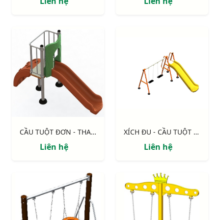
Liên hệ
Liên hệ
CẦU TUỘT ĐƠN - THANG NHỰA NIK5131A
XÍCH ĐU - CẦU TUỘT NIK731009-1
Liên hệ
Liên hệ