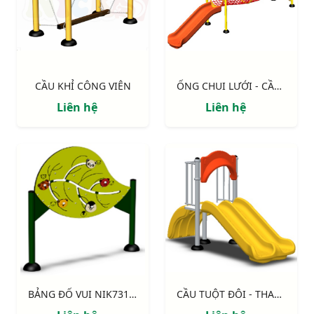
CẦU KHỈ CÔNG VIÊN
ỐNG CHUI LƯỚI - CẦU TRƯỢT NIK7001
Liên hệ
Liên hệ
BẢNG ĐỐ VUI NIK731004-2
CẦU TUỘT ĐÔI - THANG NHỰA NIK5231A