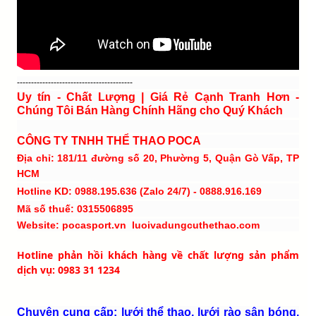
-----------------------------------------
Uy tín - Chất Lượng | Giá Rẻ Cạnh Tranh Hơn -
Chúng Tôi Bán Hàng Chính Hãng cho Quý Khách
CÔNG TY TNHH THỂ THAO POCA
Địa chỉ: 181/11 đường số 20, Phường 5, Quận Gò Vấp, TP
HCM
Hotline KD: 0988.195.636 (Zalo 24/7) - 0888.916.169
Mã số thuế: 0315506895
Website: pocasport.vn luoivadungcuthethao.com
Hotline phản hồi khách hàng về chất lượng sản phẩm
dịch vụ: 0983 31 1234
Chuyên cung cấp: lưới thể thao, lưới rào sân bóng,