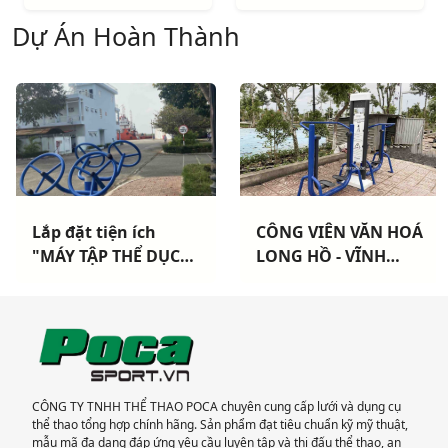
Dự Án Hoàn Thành
Lắp đặt tiện ích
CÔNG VIÊN VĂN HOÁ
"MÁY TẬP THỂ DỤC
LONG HỒ - VĨNH
NGOÀI TRỜI" cho
LONG: Hoàn thành
Hải Đoàn Hải Quân
lắp đặt thiết bị thể
TP Vũng Tàu
thao cao cấp
CÔNG TY TNHH THỂ THAO POCA chuyên cung cấp lưới và dụng cụ
thể thao tổng hợp chính hãng. Sản phẩm đạt tiêu chuẩn kỹ mỹ thuật,
mẫu mã đa dạng đáp ứng yêu cầu luyện tập và thi đấu thể thao, an