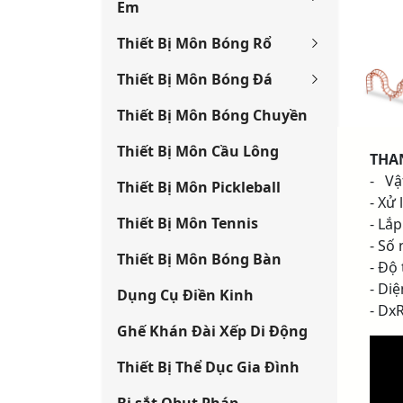
Em
Thiết Bị Môn Bóng Rổ
Thiết Bị Môn Bóng Đá
Thiết Bị Môn Bóng Chuyền
Thiết Bị Môn Cầu Lông
THA
- Vậ
Thiết Bị Môn Pickleball
- Xử
Thiết Bị Môn Tennis
- Lắ
- Số
Thiết Bị Môn Bóng Bàn
- Độ 
- Diệ
Dụng Cụ Điền Kinh
- DxR
Ghế Khán Đài Xếp Di Động
Thiết Bị Thể Dục Gia Đình