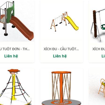
CẦU TUỘT ĐƠN - THANG NHỰA NIK5131A
XÍCH ĐU - CẦU TUỘT NIK731009-1
Liên hệ
Liên hệ
L