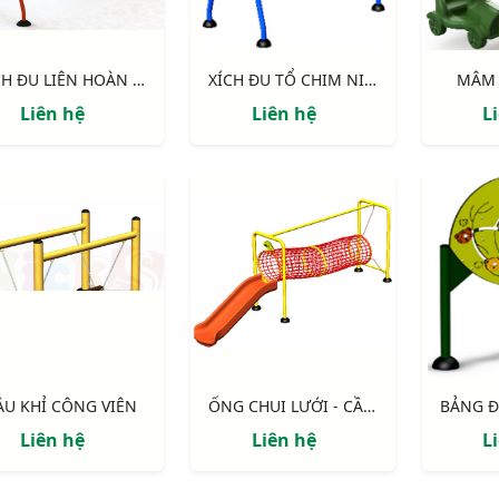
XÍCH ĐU LIÊN HOÀN 3 GHẾ NIK734447 - N
XÍCH ĐU TỔ CHIM NIK7101
MÂM 
Liên hệ
Liên hệ
L
ẦU KHỈ CÔNG VIÊN
ỐNG CHUI LƯỚI - CẦU TRƯỢT NIK7001
Liên hệ
Liên hệ
L