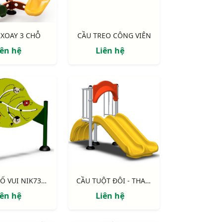
XOAY 3 CHỖ
CẦU TREO CÔNG VIÊN
iên hệ
Liên hệ
BẢNG ĐỐ VUI NIK731004-2
CẦU TUỘT ĐÔI - THANG NHỰA NIK5231A
iên hệ
Liên hệ