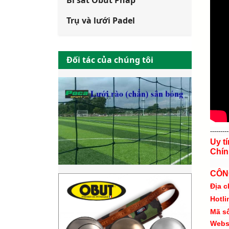
Bi sắt Obut Pháp
Trụ và lưới Padel
Đối tác của chúng tôi
---------
Uy t
Chín
CÔN
Địa c
Hotli
Mã s
Webs