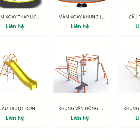
MÂM XOAY THÁP LƯỚI NIK734445T
MÂM XOAY KHUNG LƯỚI NIK734445L
CẦU
Liên hệ
Liên hệ
L
CẦU TRƯỢT ĐƠN
KHUNG VẬN ĐỘNG ĐA NĂNG 4 MẶT
Liên hệ
Liên hệ
L