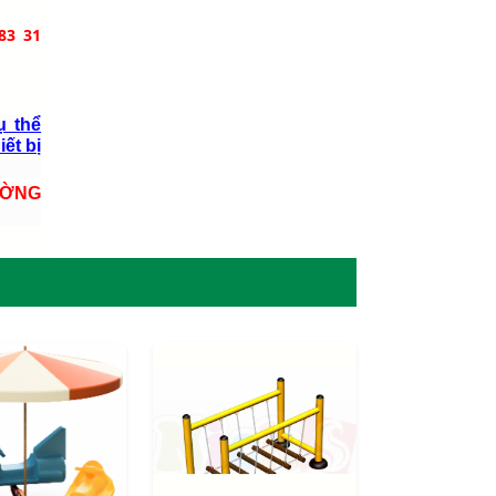
83 31
ụ thể
iết bị
ƯỜNG