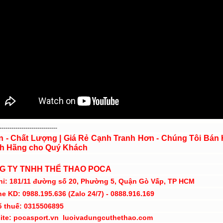
-----------------------------
ín - Chất Lượng | Giá Rẻ Cạnh Tranh Hơn - Chúng Tôi Bán
h Hãng cho Quý Khách
G TY TNHH THỂ THAO POCA
hỉ: 181/11 đường số 20, Phường 5, Quận Gò Vấp, TP HCM
ne KD: 0988.195.636 (Zalo 24/7) - 0888.916.169
ố thuế: 0315506895
ite: pocasport.vn luoivadungcuthethao.com