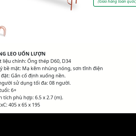
(Giao hàng toàn quốc
NG LEO UỐN LƯỢN
t liệu chính: Ống thép D60, D34
 lý bề mặt: Mạ kẽm nhúng nóng, sơn tĩnh điện
p đặt: Gắn cố định xuống nền.
 người sử dụng tối đa: 08 người.
tuổi: 6+
n tích phù hợp: 6.5 x 2.7 (m).
xC: 405 x 65 x 195