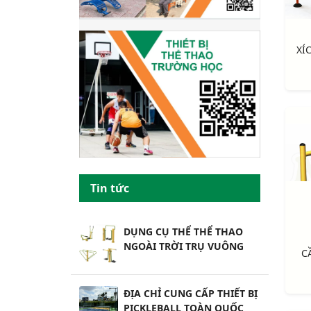
Tin tức
DỤNG CỤ THỂ THỂ THAO
NGOÀI TRỜI TRỤ VUÔNG
C
ĐỊA CHỈ CUNG CẤP THIẾT BỊ
PICKLEBALL TOÀN QUỐC