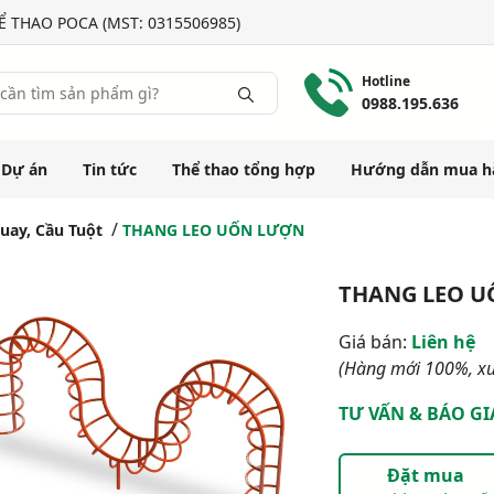
 THAO POCA (MST: 0315506985)
Hotline
0988.195.636
Dự án
Tin tức
Thể thao tổng hợp
Hướng dẫn mua h
uay, Cầu Tuột
THANG LEO UỐN LƯỢN
THANG LEO 
Giá bán:
Liên hệ
(Hàng mới 100%, xu
TƯ VẤN & BÁO GI
Đặt mua