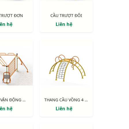
 TRƯỢT ĐƠN
CẦU TRƯỢT ĐÔI
iên hệ
Liên hệ
KHUNG VẬN ĐỘNG ĐA NĂNG 3 MẶT
THANG CẦU VỒNG 4 HƯỚNG
iên hệ
Liên hệ