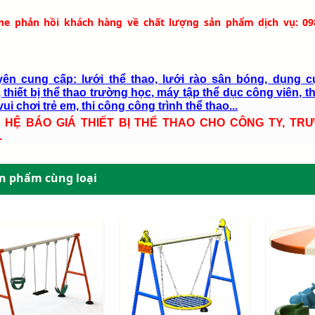
ine phản hồi khách hàng về chất lượng sản phẩm dịch vụ: 09
ên cung cấp: lưới thể thao, lưới rào sân bóng, dụng c
 thiết bị thể thao trường học, máy tập thể dục công viên, th
ui chơi trẻ em, thi công công trình thể thao...
N HỆ BÁO GIÁ THIẾT BỊ THỂ THAO CHO CÔNG TY, TR
.
n phẩm cùng loại