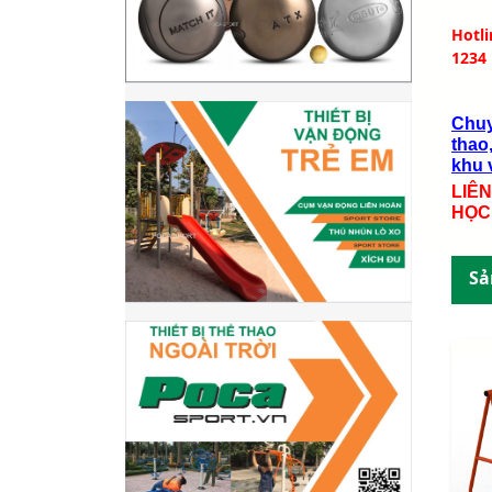
Hotl
1234
Chuy
thao,
khu v
LIÊ
HỌC
Sả