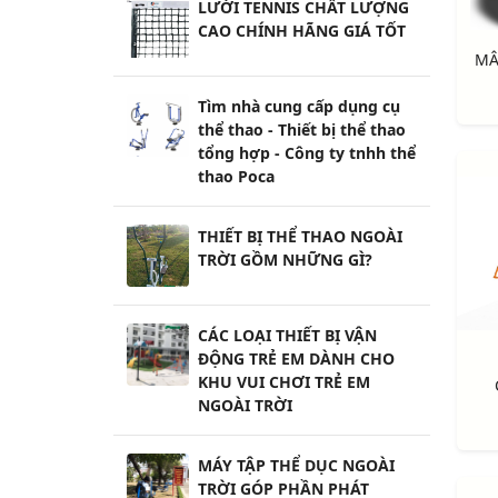
LƯỚI TENNIS CHẤT LƯỢNG
CAO CHÍNH HÃNG GIÁ TỐT
Tìm nhà cung cấp dụng cụ
thể thao - Thiết bị thể thao
tổng hợp - Công ty tnhh thể
thao Poca
THIẾT BỊ THỂ THAO NGOÀI
TRỜI GỒM NHỮNG GÌ?
CÁC LOẠI THIẾT BỊ VẬN
ĐỘNG TRẺ EM DÀNH CHO
KHU VUI CHƠI TRẺ EM
NGOÀI TRỜI
MÁY TẬP THỂ DỤC NGOÀI
TRỜI GÓP PHẦN PHÁT