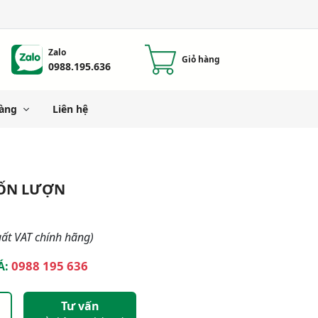
Zalo
Giỏ hàng
0988.195.636
àng
Liên hệ
UỐN LƯỢN
ất VAT chính hãng)
0988 195 636
Á:
Tư vấn