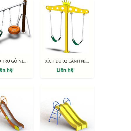
XÍCH ĐU TRỤ GỖ NIK734447-4
XÍCH ĐU 02 CÁNH NIK734447-3
iên hệ
Liên hệ