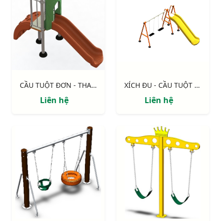
CẦU TUỘT ĐƠN - THANG NHỰA NIK5131A
XÍCH ĐU - CẦU TUỘT NIK731009-1
Liên hệ
Liên hệ