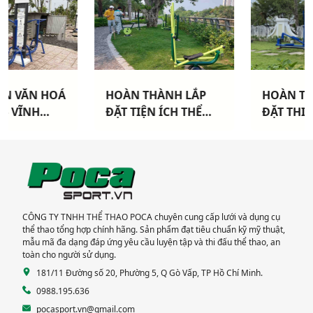
HOÀN THÀNH LẮP
HOÀN THÀNH LẮP
ĐẶT TIỆN ÍCH THỂ
ĐẶT THIẾT BỊ THỂ
THAO CHO 3 CHUNG
THAO NGOÀI TRỜI
CƯ TẠI TP HCM
CAO CẤP TẠI DỰ ÁN
KHANG ĐIỀN TP THỦ
ĐỨC
CÔNG TY TNHH THỂ THAO POCA chuyên cung cấp lưới và dụng cụ
thể thao tổng hợp chính hãng. Sản phẩm đạt tiêu chuẩn kỹ mỹ thuật,
mẫu mã đa dạng đáp ứng yêu cầu luyện tập và thi đấu thể thao, an
toàn cho người sử dụng.
181/11 Đường số 20, Phường 5, Q Gò Vấp, TP Hồ Chí Minh.
0988.195.636
pocasport.vn@gmail.com