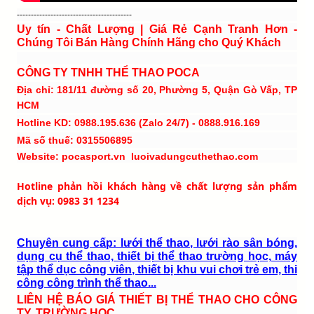
-----------------------------------------
Uy tín - Chất Lượng | Giá Rẻ Cạnh Tranh Hơn -
Chúng Tôi Bán Hàng Chính Hãng cho Quý Khách
CÔNG TY TNHH THỂ THAO POCA
Địa chỉ: 181/11 đường số 20, Phường 5, Quận Gò Vấp, TP
HCM
Hotline KD: 0988.195.636 (Zalo 24/7) - 0888.916.169
Mã số thuế: 0315506895
Website: pocasport.vn luoivadungcuthethao.com
Hotline phản hồi khách hàng về chất lượng sản phẩm
dịch vụ: 0983 31 1234
Chuyên cung cấp: lưới thể thao, lưới rào sân bóng,
dụng cụ thể thao, thiết bị thể thao trường học, máy
tập thể dục công viên, thiết bị khu vui chơi trẻ em, thi
công công trình thể thao...
LIÊN HỆ BÁO GIÁ THIẾT BỊ THỂ THAO CHO CÔNG
TY, TRƯỜNG HỌC.