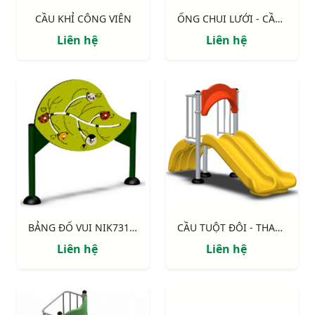
CẦU KHỈ CÔNG VIÊN
ỐNG CHUI LƯỚI - CẦU TRƯỢT NIK7001
Liên hệ
Liên hệ
BẢNG ĐỐ VUI NIK731004-2
CẦU TUỘT ĐÔI - THANG NHỰA NIK5231A
Liên hệ
Liên hệ