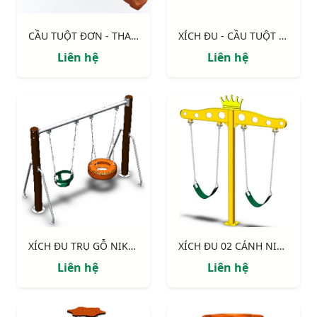
CẦU TUỘT ĐƠN - THANG NHỰA NIK5131A
XÍCH ĐU - CẦU TUỘT NIK731009-1
Liên hệ
Liên hệ
XÍCH ĐU TRỤ GỖ NIK734447-4
XÍCH ĐU 02 CÁNH NIK734447-3
Liên hệ
Liên hệ