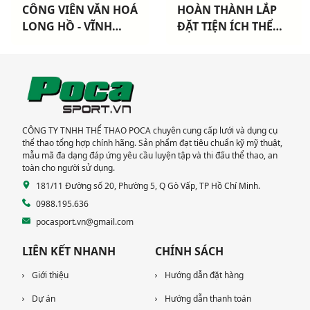
HOÀN THÀNH LẮP
HOÀN THÀNH LẮP
ĐẶT TIỆN ÍCH THỂ
ĐẶT THIẾT BỊ THỂ
THAO CHO 3 CHUNG
THAO NGOÀI TRỜI
CƯ TẠI TP HCM
CAO CẤP TẠI DỰ ÁN
KHANG ĐIỀN TP THỦ
ĐỨC
CÔNG TY TNHH THỂ THAO POCA chuyên cung cấp lưới và dụng cụ
thể thao tổng hợp chính hãng. Sản phẩm đạt tiêu chuẩn kỹ mỹ thuật,
mẫu mã đa dạng đáp ứng yêu cầu luyện tập và thi đấu thể thao, an
toàn cho người sử dụng.
181/11 Đường số 20, Phường 5, Q Gò Vấp, TP Hồ Chí Minh.
0988.195.636
pocasport.vn@gmail.com
LIÊN KẾT NHANH
CHÍNH SÁCH
Giới thiệu
Hướng dẫn đặt hàng
Dự án
Hướng dẫn thanh toán