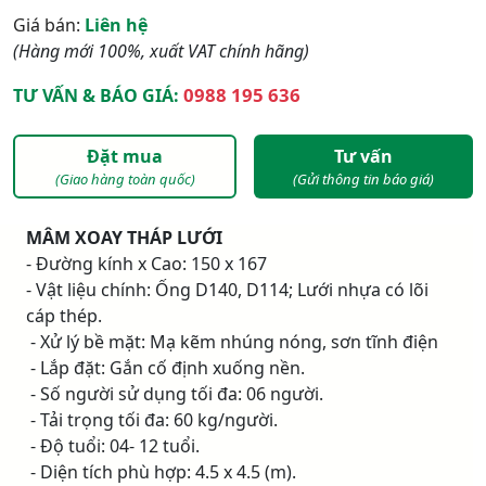
Giá bán:
Liên hệ
(Hàng mới 100%, xuất VAT chính hãng)
0988 195 636
TƯ VẤN & BÁO GIÁ:
Đặt mua
Tư vấn
(Giao hàng toàn quốc)
(Gửi thông tin báo giá)
MÂM XOAY THÁP LƯỚI
- Đường kính x Cao: 150 x 167
- Vật liệu chính: Ống D140, D114; Lưới nhựa có lõi
cáp thép.
- Xử lý bề mặt: Mạ kẽm nhúng nóng, sơn tĩnh điện
- Lắp đặt: Gắn cố định xuống nền.
- Số người sử dụng tối đa: 06 người.
- Tải trọng tối đa: 60 kg/người.
- Độ tuổi: 04- 12 tuổi.
- Diện tích phù hợp: 4.5 x 4.5 (m).