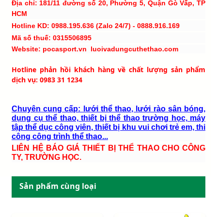
Địa chỉ: 181/11 đường số 20, Phường 5, Quận Gò Vấp, TP
HCM
Hotline KD: 0988.195.636 (Zalo 24/7) - 0888.916.169
Mã số thuế: 0315506895
Website: pocasport.vn luoivadungcuthethao.com
Hotline phản hồi khách hàng về chất lượng sản phẩm
dịch vụ: 0983 31 1234
Chuyên cung cấp: lưới thể thao, lưới rào sân bóng,
dụng cụ thể thao, thiết bị thể thao trường học, máy
tập thể dục công viên, thiết bị khu vui chơi trẻ em, thi
công công trình thể thao...
LIÊN HỆ BÁO GIÁ THIẾT BỊ THỂ THAO CHO CÔNG
TY, TRƯỜNG HỌC.
Sản phẩm cùng loại