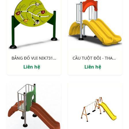
BẢNG ĐỐ VUI NIK731004-2
CẦU TUỘT ĐÔI - THANG NHỰA NIK5231A
Liên hệ
Liên hệ