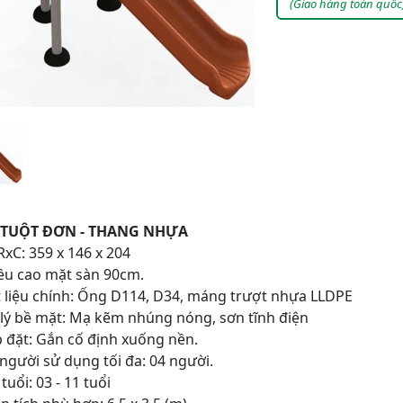
(Giao hàng toàn quốc
 TUỘT ĐƠN - THANG NHỰA
RxC: 359 x 146 x 204
iều cao mặt sàn 90cm.
t liệu chính: Ống D114, D34, máng trượt nhựa LLDPE
 lý bề mặt: Mạ kẽm nhúng nóng, sơn tĩnh điện
p đặt: Gắn cố định xuống nền.
 người sử dụng tối đa: 04 người.
tuổi: 03 - 11 tuổi