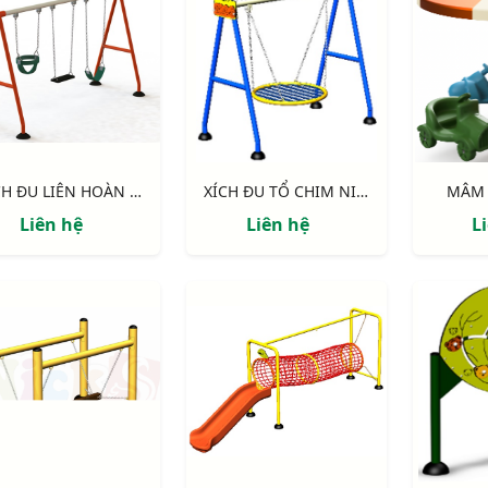
XÍCH ĐU LIÊN HOÀN 3 GHẾ NIK734447 - N
XÍCH ĐU TỔ CHIM NIK7101
MÂM 
Liên hệ
Liên hệ
L