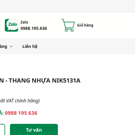
Zalo
Giỏ hàng
0988.195.636
àng
Liên hệ
N - THANG NHỰA NIK5131A
ất VAT chính hãng)
0988 195 636
Á:
Tư vấn