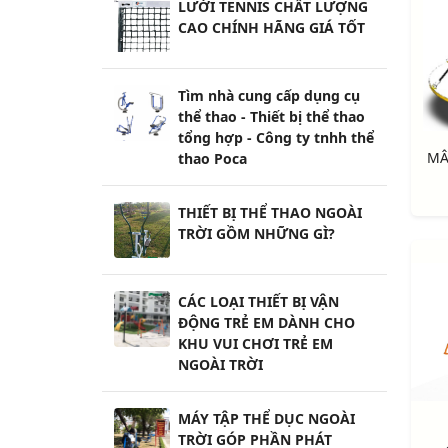
LƯỚI TENNIS CHẤT LƯỢNG
CAO CHÍNH HÃNG GIÁ TỐT
Tìm nhà cung cấp dụng cụ
thể thao - Thiết bị thể thao
tổng hợp - Công ty tnhh thể
thao Poca
THIẾT BỊ THỂ THAO NGOÀI
TRỜI GỒM NHỮNG GÌ?
CÁC LOẠI THIẾT BỊ VẬN
ĐỘNG TRẺ EM DÀNH CHO
KHU VUI CHƠI TRẺ EM
NGOÀI TRỜI
MÁY TẬP THỂ DỤC NGOÀI
TRỜI GÓP PHẦN PHÁT