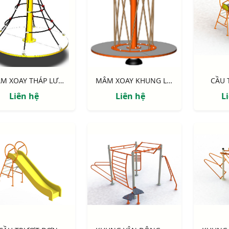
MÂM XOAY THÁP LƯỚI NIK734445T
MÂM XOAY KHUNG LƯỚI NIK734445L
CẦU
Liên hệ
Liên hệ
L