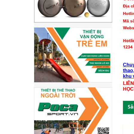
Địa c
Hotli
Mã s
Webs
Hotl
1234
Chuy
thao,
khu v
LIÊ
HỌC
Sả