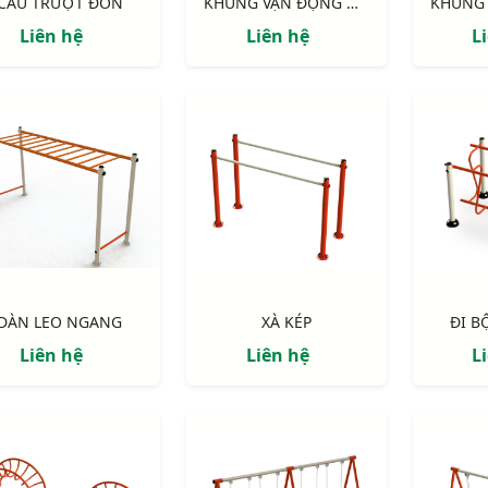
CẦU TRƯỢT ĐƠN
KHUNG VẬN ĐỘNG ĐA NĂNG 4 MẶT
Liên hệ
Liên hệ
L
DÀN LEO NGANG
XÀ KÉP
ĐI B
Liên hệ
Liên hệ
L