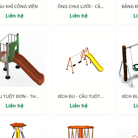
ẦU KHỈ CÔNG VIÊN
ỐNG CHUI LƯỚI - CẦU TRƯỢT NIK7001
Liên hệ
Liên hệ
L
CẦU TUỘT ĐƠN - THANG NHỰA NIK5131A
XÍCH ĐU - CẦU TUỘT NIK731009-1
Liên hệ
Liên hệ
L