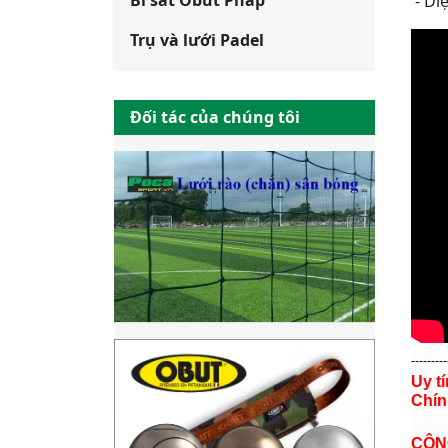
Bi sắt Obut Pháp
- Diệ
Trụ và lưới Padel
Đối tác của chúng tôi
---------
Uy t
Chín
CÔN