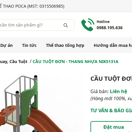
 THAO POCA (MST: 0315506985)
Hotline
0988.195.636
Dự án
Tin tức
Thể thao tổng hợp
Hướng dẫn mua h
uay, Cầu Tuột
CẦU TUỘT ĐƠN - THANG NHỰA NIK5131A
CẦU TUỘT ĐƠ
Giá bán:
Liên hệ
(Hàng mới 100%, xu
TƯ VẤN & BÁO GI
Đặt mua