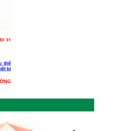
83 31
ụ thể
iết bị
ƯỜNG