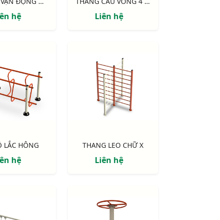
KHUNG VẬN ĐỘNG ĐA NĂNG 3 MẶT
THANG CẦU VỒNG 4 HƯỚNG
iên hệ
Liên hệ
Ộ LẮC HÔNG
THANG LEO CHỮ X
iên hệ
Liên hệ