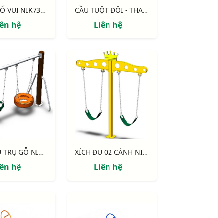
BẢNG ĐỐ VUI NIK731004-2
CẦU TUỘT ĐÔI - THANG NHỰA NIK5231A
iên hệ
Liên hệ
XÍCH ĐU TRỤ GỖ NIK734447-4
XÍCH ĐU 02 CÁNH NIK734447-3
iên hệ
Liên hệ