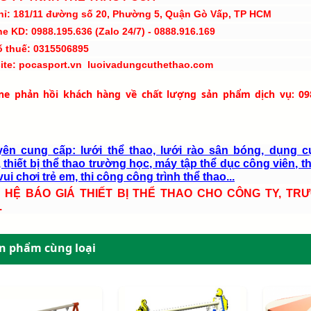
hỉ: 181/11 đường số 20, Phường 5, Quận Gò Vấp, TP HCM
ne KD: 0988.195.636 (Zalo 24/7) - 0888.916.169
ố thuế: 0315506895
ite: pocasport.vn luoivadungcuthethao.com
ine phản hồi khách hàng về chất lượng sản phẩm dịch vụ: 09
ên cung cấp: lưới thể thao, lưới rào sân bóng, dụng c
 thiết bị thể thao trường học, máy tập thể dục công viên, th
ui chơi trẻ em, thi công công trình thể thao...
N HỆ BÁO GIÁ THIẾT BỊ THỂ THAO CHO CÔNG TY, TR
.
n phẩm cùng loại