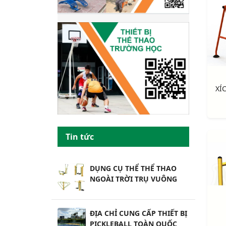
Tin tức
DỤNG CỤ THỂ THỂ THAO
NGOÀI TRỜI TRỤ VUÔNG
ĐỊA CHỈ CUNG CẤP THIẾT BỊ
PICKLEBALL TOÀN QUỐC