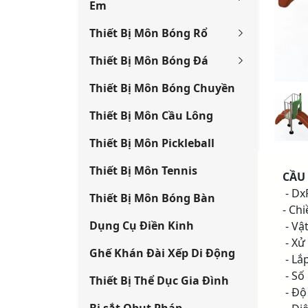
Em
Thiết Bị Môn Bóng Rổ
Thiết Bị Môn Bóng Đá
Thiết Bị Môn Bóng Chuyền
Thiết Bị Môn Cầu Lông
Thiết Bị Môn Pickleball
Thiết Bị Môn Tennis
CẦU
- Dx
Thiết Bị Môn Bóng Bàn
- Ch
Dụng Cụ Điền Kinh
- Vậ
- Xử
Ghế Khán Đài Xếp Di Động
- Lắ
- Số
Thiết Bị Thể Dục Gia Đình
- Độ 