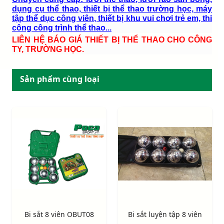
dụng cụ thể thao, thiết bị thể thao trường học, máy
tập thể dục công viên, thiết bị khu vui chơi trẻ em, thi
công công trình thể thao...
LIÊN HỆ BÁO GIÁ THIẾT BỊ THỂ THAO CHO CÔNG
TY, TRƯỜNG HỌC.
Sản phẩm cùng loại
Bi sắt 8 viên OBUT08
Bi sắt luyện tập 8 viên