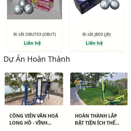
Bi sắt OBUT03 (OBUT)
Bi sắt JB03 (JB)
Liên hệ
Liên hệ
Dự Án Hoàn Thành
CÔNG VIÊN VĂN HOÁ
HOÀN THÀNH LẮP
LONG HỒ - VĨNH
ĐẶT TIỆN ÍCH THỂ
LONG: Hoàn thành
THAO CHO 3 CHUNG