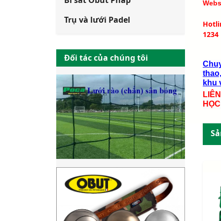
Bi sắt Obut Pháp
Webs
Trụ và lưới Padel
Hotl
1234
Đối tác của chúng tôi
Chuy
thao,
khu v
LIÊ
HỌC
Sả