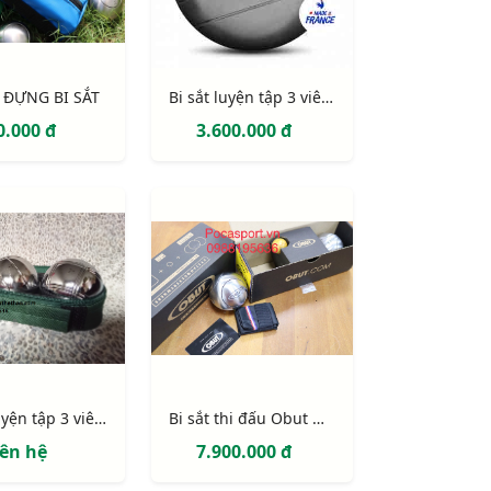
 ĐỰNG BI SẮT
Bi sắt luyện tập 3 viên Obut Chevron
0.000 đ
3.600.000 đ
Bi sắt luyện tập 3 viên giá rẻ
Bi sắt thi đấu Obut Match IT chính hãng
iên hệ
7.900.000 đ