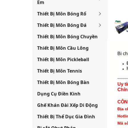
Em
Thiết Bị Môn Bóng Rổ
Thiết Bị Môn Bóng Đá
Thiết Bị Môn Bóng Chuyền
Thiết Bị Môn Cầu Lông
Bi ch
Thiết Bị Môn Pickleball
Thiết Bị Môn Tennis
---------
Thiết Bị Môn Bóng Bàn
Uy t
Chín
Dụng Cụ Điền Kinh
CÔN
Ghế Khán Đài Xếp Di Động
Địa c
Thiết Bị Thể Dục Gia Đình
Hotli
Mã s