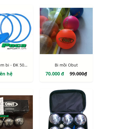
Vòng ném bi - ĐK 50cm
Bi mồi Obut
iên hệ
70.000 đ
99.000₫