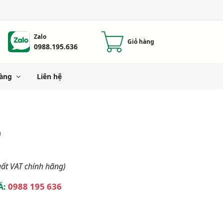
Zalo
Giỏ hàng
0988.195.636
àng
Liên hệ
)
ất VAT chính hãng)
0988 195 636
Á: