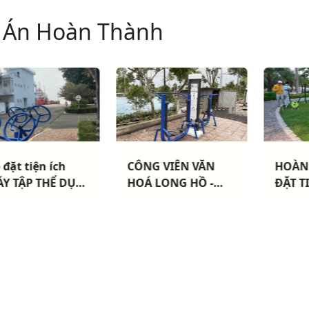
 Án Hoàn Thành
 đặt tiện ích
CÔNG VIÊN VĂN
HOÀN
Y TẬP THỂ DỤC
HOÁ LONG HỒ -
ĐẶT T
ÀI TRỜI" cho
VĨNH LONG: Hoàn
THAO 
 Đoàn Hải Quân
thành lắp đặt thiết
CHUNG
Vũng Tàu
bị thể thao cao cấp
HCM