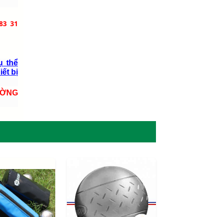
83 31
ụ thể
iết bị
ƯỜNG