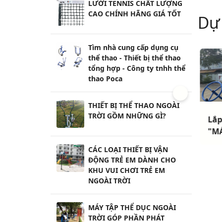
LƯỚI TENNIS CHẤT LƯỢNG
CAO CHÍNH HÃNG GIÁ TỐT
Dự
Tìm nhà cung cấp dụng cụ
thể thao - Thiết bị thể thao
tổng hợp - Công ty tnhh thể
thao Poca
THIẾT BỊ THỂ THAO NGOÀI
TRỜI GỒM NHỮNG GÌ?
Lắp đặt "10 MÁY
Lắp đặt "THIẾT BỊ
Lắp
TẬP THỂ DỤC CÔNG
VẬN ĐỘNG TRẺ EM
"MÁ
VIÊN thông dụng
+ MÁY TẬP THỂ DỤC
NGO
CÁC LOẠI THIẾT BỊ VẬN
nhất" tại phường
CÔNG VIÊN" Cho
Hải
ĐỘNG TRẺ EM DÀNH CHO
hú Mỹ - Quận 7 -
UBND xã Long Chữ
TP 
KHU VUI CHƠI TRẺ EM
HCM
- Bến Cầu - Tây
NGOÀI TRỜI
Ninh
MÁY TẬP THỂ DỤC NGOÀI
TRỜI GÓP PHẦN PHÁT