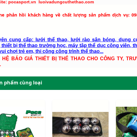
ite: pocasport.vn luoivadungcuthethao.com
ine phản hồi khách hàng về chất lượng sản phẩm dịch vụ: 09
ên cung cấp: lưới thể thao, lưới rào sân bóng, dụng c
 thiết bị thể thao trường học, máy tập thể dục công viên, th
ui chơi trẻ em, thi công công trình thể thao...
N HỆ BÁO GIÁ THIẾT BỊ THỂ THAO CHO CÔNG TY, TR
.
n phẩm cùng loại