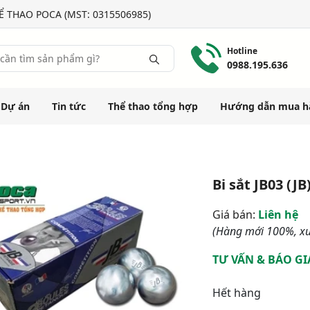
 THAO POCA (MST: 0315506985)
Hotline
0988.195.636
Dự án
Tin tức
Thể thao tổng hợp
Hướng dẫn mua h
Bi sắt JB03 (JB
Giá bán:
Liên hệ
(Hàng mới 100%, xu
TƯ VẤN & BÁO GI
Hết hàng