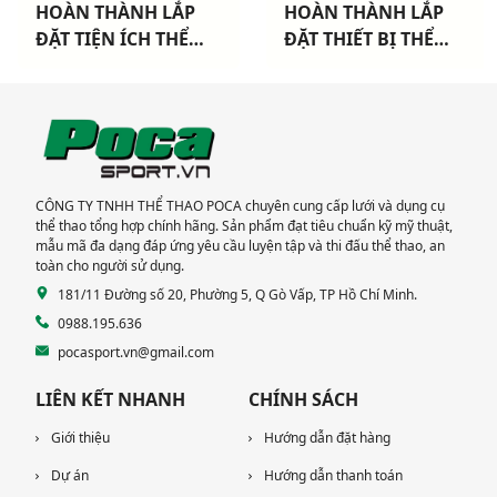
HOÀN THÀNH LẮP
HOÀN THÀNH LẮP
ĐẶT TIỆN ÍCH THỂ
ĐẶT THIẾT BỊ THỂ
THAO CHO 3 CHUNG
THAO NGOÀI TRỜI
CƯ TẠI TP HCM
CAO CẤP TẠI DỰ ÁN
KHANG ĐIỀN TP THỦ
ĐỨC
CÔNG TY TNHH THỂ THAO POCA chuyên cung cấp lưới và dụng cụ
thể thao tổng hợp chính hãng. Sản phẩm đạt tiêu chuẩn kỹ mỹ thuật,
mẫu mã đa dạng đáp ứng yêu cầu luyện tập và thi đấu thể thao, an
toàn cho người sử dụng.
181/11 Đường số 20, Phường 5, Q Gò Vấp, TP Hồ Chí Minh.
0988.195.636
pocasport.vn@gmail.com
LIÊN KẾT NHANH
CHÍNH SÁCH
Giới thiệu
Hướng dẫn đặt hàng
Dự án
Hướng dẫn thanh toán