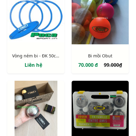
Vòng ném bi - ĐK 50cm
Bi mồi Obut
Liên hệ
70.000 đ
99.000₫