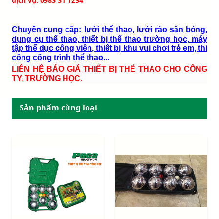
dịch vụ: 0983 31 1234
Chuyên cung cấp: lưới thể thao, lưới rào sân bóng,
dụng cụ thể thao, thiết bị thể thao trường học, máy
tập thể dục công viên, thiết bị khu vui chơi trẻ em, thi
công công trình thể thao...
LIÊN HỆ BÁO GIÁ THIẾT BỊ THỂ THAO CHO CÔNG
TY, TRƯỜNG HỌC.
Sản phẩm cùng loại