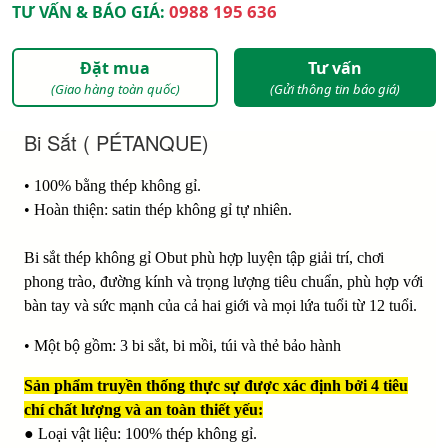
0988 195 636
TƯ VẤN & BÁO GIÁ:
Đặt mua
Tư vấn
(Giao hàng toàn quốc)
(Gửi thông tin báo giá)
Bi Sắt ( PÉTANQUE)
• 100% bằng thép không gỉ.
• Hoàn thiện: satin thép không gỉ tự nhiên.
Bi sắt thép không gỉ Obut phù hợp luyện tập giải trí, chơi
phong trào, đường kính và trọng lượng tiêu chuẩn, phù hợp với
bàn tay và sức mạnh của cả hai giới và mọi lứa tuổi từ 12 tuổi.
• Một bộ gồm: 3 bi sắt, bi mồi, túi và thẻ bảo hành
Sản phẩm truyền thống thực sự được xác định bởi 4 tiêu
chí chất lượng và an toàn thiết yếu:
● Loại vật liệu: 100% thép không gỉ.