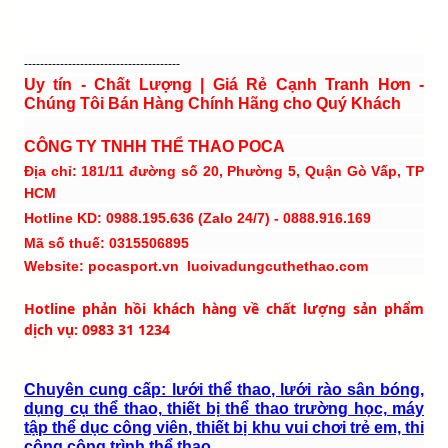
---------------------------------------
Uy tín - Chất Lượng | Giá Rẻ Cạnh Tranh Hơn -
Chúng Tôi Bán Hàng Chính Hãng cho Quý Khách
CÔNG TY TNHH THỂ THAO POCA
Địa chỉ: 181/11 đường số 20, Phường 5, Quận Gò Vấp, TP
HCM
Hotline KD: 0988.195.636 (Zalo 24/7) - 0888.916.169
Mã số thuế: 0315506895
Website: pocasport.vn luoivadungcuthethao.com
Hotline phản hồi khách hàng về chất lượng sản phẩm
dịch vụ: 0983 31 1234
Chuyên cung cấp: lưới thể thao, lưới rào sân bóng,
dụng cụ thể thao, thiết bị thể thao trường học, máy
tập thể dục công viên, thiết bị khu vui chơi trẻ em, thi
công công trình thể thao...