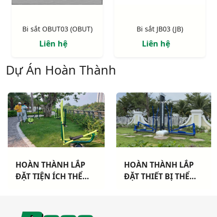
Bi sắt OBUT03 (OBUT)
Bi sắt JB03 (JB)
Liên hệ
Liên hệ
Dự Án Hoàn Thành
HOÀN THÀNH LẮP
HOÀN THÀNH LẮP
ĐẶT TIỆN ÍCH THỂ
ĐẶT THIẾT BỊ THỂ
THAO CHO 3 CHUNG
THAO NGOÀI TRỜI
CƯ TẠI TP HCM
CAO CẤP TẠI DỰ ÁN
KHANG ĐIỀN TP THỦ