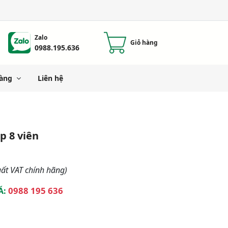
Zalo
Giỏ hàng
0988.195.636
àng
Liên hệ
ập 8 viên
ất VAT chính hãng)
0988 195 636
Á: