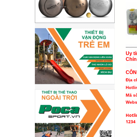
---------
Uy t
Chín
CÔN
Địa c
Hotli
Mã s
Webs
Hotl
1234