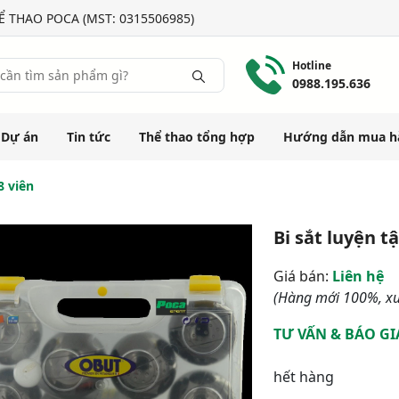
 THAO POCA (MST: 0315506985)
Hotline
0988.195.636
Dự án
Tin tức
Thể thao tổng hợp
Hướng dẫn mua h
8 viên
Bi sắt luyện t
Giá bán:
Liên hệ
(Hàng mới 100%, xu
TƯ VẤN & BÁO GI
hết hàng