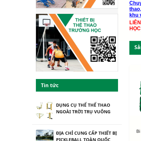
Chuy
thao,
khu v
LIÊ
HỌC
Sả
Tin tức
DỤNG CỤ THỂ THỂ THAO
NGOÀI TRỜI TRỤ VUÔNG
Bi
ĐỊA CHỈ CUNG CẤP THIẾT BỊ
PICKLEBALL TOÀN QUỐC