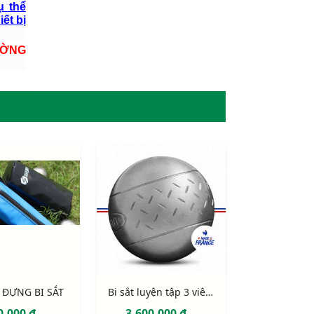
ụ thể
iết bị
ƯỜNG
 ĐỰNG BI SẮT
Bi sắt luyện tập 3 viên Obut Chevron
0.000 đ
3.600.000 đ