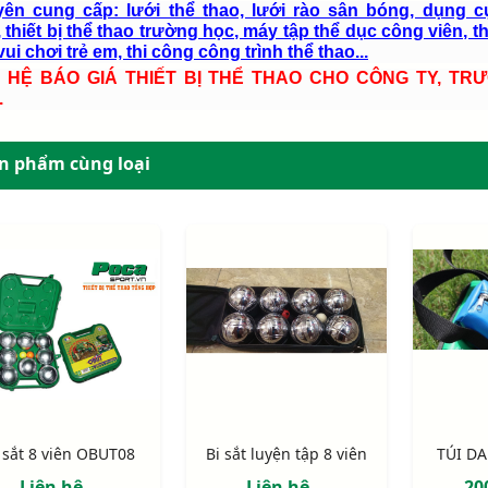
ên cung cấp: lưới thể thao, lưới rào sân bóng, dụng c
 thiết bị thể thao trường học, máy tập thể dục công viên, th
ui chơi trẻ em, thi công công trình thể thao...
N HỆ BÁO GIÁ THIẾT BỊ THỂ THAO CHO CÔNG TY, TR
.
n phẩm cùng loại
 sắt 8 viên OBUT08
Bi sắt luyện tập 8 viên
TÚI DA
Liên hệ
Liên hệ
20