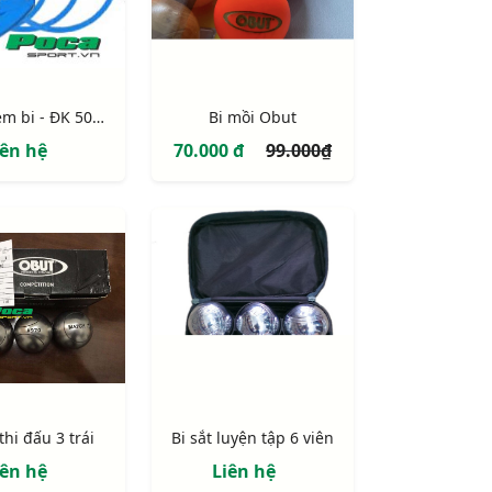
Vòng ném bi - ĐK 50cm
Bi mồi Obut
iên hệ
70.000 đ
99.000₫
 thi đấu 3 trái
Bi sắt luyện tập 6 viên
iên hệ
Liên hệ