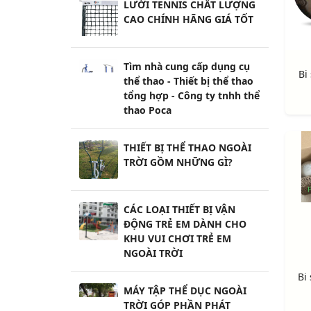
LƯỚI TENNIS CHẤT LƯỢNG
CAO CHÍNH HÃNG GIÁ TỐT
Tìm nhà cung cấp dụng cụ
Bi
thể thao - Thiết bị thể thao
tổng hợp - Công ty tnhh thể
thao Poca
THIẾT BỊ THỂ THAO NGOÀI
TRỜI GỒM NHỮNG GÌ?
CÁC LOẠI THIẾT BỊ VẬN
ĐỘNG TRẺ EM DÀNH CHO
KHU VUI CHƠI TRẺ EM
NGOÀI TRỜI
Bi
MÁY TẬP THỂ DỤC NGOÀI
TRỜI GÓP PHẦN PHÁT