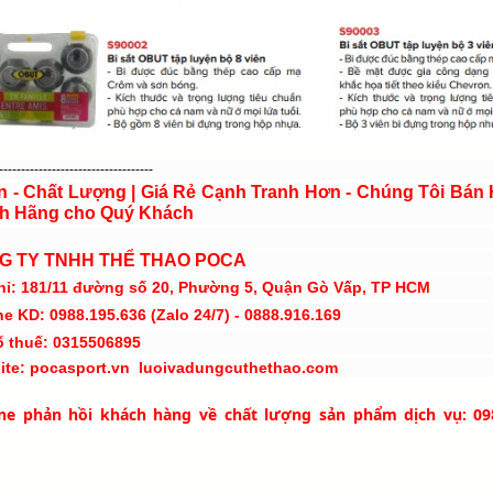
-----------------------------------
ín - Chất Lượng | Giá Rẻ Cạnh Tranh Hơn - Chúng Tôi Bán
h Hãng cho Quý Khách
G TY TNHH THỂ THAO POCA
hỉ: 181/11 đường số 20, Phường 5, Quận Gò Vấp, TP HCM
ne KD: 0988.195.636 (Zalo 24/7) - 0888.916.169
ố thuế: 0315506895
ite: pocasport.vn luoivadungcuthethao.com
ine phản hồi khách hàng về chất lượng sản phẩm dịch vụ: 09