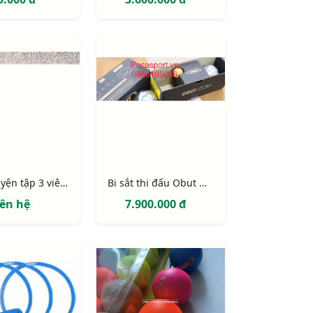
Bi sắt luyện tập 3 viên giá rẻ
Bi sắt thi đấu Obut Match IT chính hãng
iên hệ
7.900.000 đ