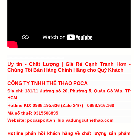
----------------------------------------------
Uy tín - Chất Lượng | Giá Rẻ Cạnh Tranh Hơn -
Chúng Tôi Bán Hàng Chính Hãng cho Quý Khách
CÔNG TY TNHH THỂ THAO POCA
Địa chỉ: 181/11 đường số 20, Phường 5, Quận Gò Vấp, TP
HCM
Hotline KD: 0988.195.636 (Zalo 24/7) - 0888.916.169
Mã số thuế: 0315506895
Website: pocasport.vn luoivadungcuthethao.com
Hotline phản hồi khách hàng về chất lượng sản phẩm