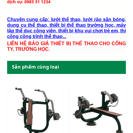
dịch vụ: 0983 31 1234
Chuyên cung cấp: lưới thể thao, lưới rào sân bóng,
dụng cụ thể thao, thiết bị thể thao trường học, máy
tập thể dục công viên, thiết bị khu vui chơi trẻ em, thi
công công trình thể thao...
LIÊN HỆ BÁO GIÁ THIẾT BỊ THỂ THAO CHO CÔNG
TY, TRƯỜNG HỌC.
Sản phẩm cùng loại