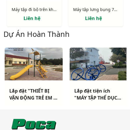
Máy tập đi bộ trên không 721421
Máy tập lưng bụng 721311
Liên hệ
Liên hệ
Dự Án Hoàn Thành
"THIẾT BỊ
Lắp đặt tiện ích
CÔNG VI
G TRẺ EM +
"MÁY TẬP THỂ DỤC
LONG HỒ
 THỂ DỤC
NGOÀI TRỜI" cho
LONG: H
ÊN" Cho
Hải Đoàn Hải Quân
lắp đặt t
Long Chữ -
TP Vũng Tàu
thao cao
- Tây Ninh