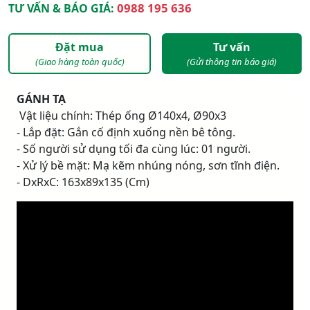
0988 195 636
TƯ VẤN & BÁO GIÁ:
Đặt mua
Tư vấn
(Giao hàng toàn quốc)
(Gửi thông tin báo giá)
GÁNH TẠ
­ Vật liệu chính: Thép ống Ø140x4, Ø90x3
- Lắp đặt: Gắn cố định xuống nền bê tông.
- Số người sử dụng tối đa cùng lúc: 01 người.
- Xử lý bề mặt: Mạ kẽm nhúng nóng, sơn tĩnh điện.
- DxRxC: 163x89x135 (Cm)