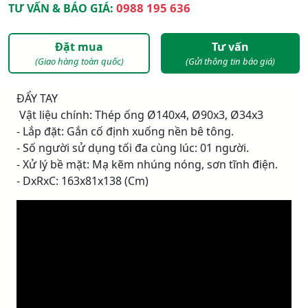
0988 195 636
TƯ VẤN & BÁO GIÁ:
Đặt mua
Tư vấn
(Giao hàng toàn quốc)
(Gửi thông tin báo giá)
ĐẨY TAY
­ Vật liệu chính: Thép ống Ø140x4, Ø90x3, Ø34x3
- Lắp đặt: Gắn cố định xuống nền bê tông.
- Số người sử dụng tối đa cùng lúc: 01 người.
- Xử lý bề mặt: Mạ kẽm nhúng nóng, sơn tĩnh điện.
- DxRxC: 163x81x138 (Cm)