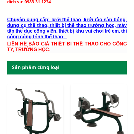
dịch vụ: 0983 31 1234
Chuyên cung cấp: lưới thể thao, lưới rào sân bóng,
dụng cụ thể thao, thiết bị thể thao trường học, máy
tập thể dục công viên, thiết bị khu vui chơi trẻ em, thi
công công trình thể thao...
LIÊN HỆ BÁO GIÁ THIẾT BỊ THỂ THAO CHO CÔNG
TY, TRƯỜNG HỌC.
Sản phẩm cùng loại