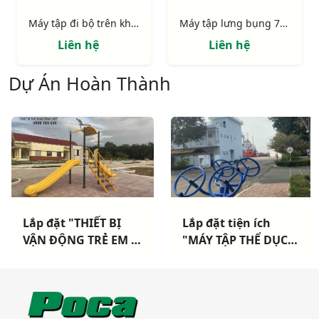
Máy tập đi bộ trên không 721421
Máy tập lưng bụng 721311
Liên hệ
Liên hệ
Dự Án Hoàn Thành
Lắp đặt "THIẾT BỊ
Lắp đặt tiện ích
VẬN ĐỘNG TRẺ EM +
"MÁY TẬP THỂ DỤC
MÁY TẬP THỂ DỤC
NGOÀI TRỜI" cho
CÔNG VIÊN" Cho
Hải Đoàn Hải Quân
UBND xã Long Chữ -
TP Vũng Tàu
Bến Cầu - Tây Ninh