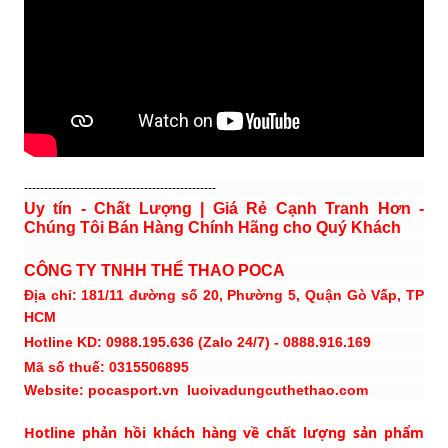
------------------------------------------------
Uy tín - Chất Lượng | Giá Rẻ Cạnh Tranh Hơn -
Chúng Tôi Bán Hàng Chính Hãng cho Quý Khách
CÔNG TY TNHH THỂ THAO POCA
Địa chỉ: 181/11 đường số 20, Phường 5, Quận Gò Vấp, TP
HCM
Hotline KD: 0988.195.636 (Zalo 24/7) - 0888.916.169
Mã số thuế: 0315506895
Website: pocasport.vn luoivadungcuthethao.com
Hotline phản hồi khách hàng về chất lượng sản phẩm