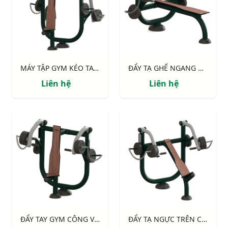
MÁY TẬP GYM KÉO TAY 711113
ĐẨY TẠ GHẾ NGANG CÔNG VIÊN 711114
Liên hệ
Liên hệ
ĐẨY TAY GYM CÔNG VIÊN 711115
ĐẨY TẠ NGỰC TRÊN CÔNG VIÊN GHẾ NGHIÊNG 711116