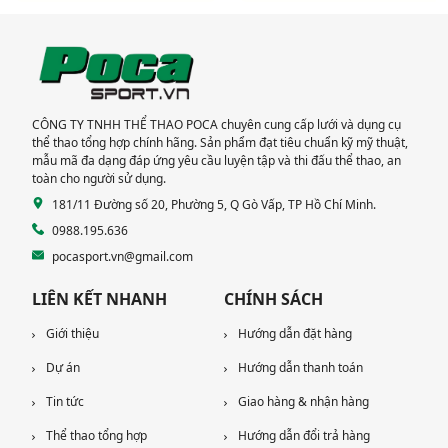
Hải Đoàn Hải Quân
lắp đặt thiết bị thể
TP Vũng Tàu
thao cao cấp
CÔNG TY TNHH THỂ THAO POCA chuyên cung cấp lưới và dụng cụ
thể thao tổng hợp chính hãng. Sản phẩm đạt tiêu chuẩn kỹ mỹ thuật,
mẫu mã đa dạng đáp ứng yêu cầu luyện tập và thi đấu thể thao, an
toàn cho người sử dụng.
181/11 Đường số 20, Phường 5, Q Gò Vấp, TP Hồ Chí Minh.
0988.195.636
pocasport.vn@gmail.com
LIÊN KẾT NHANH
CHÍNH SÁCH
Giới thiệu
Hướng dẫn đặt hàng
Dự án
Hướng dẫn thanh toán
Tin tức
Giao hàng & nhận hàng
Thể thao tổng hợp
Hướng dẫn đổi trả hàng