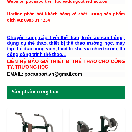
Website: pocasport.vn luoivadungcuthethao.com
Hotline phản hồi khách hàng về chất lượng sản phẩm
dịch vụ: 0983 31 1234
Chuyên cung cấp: lưới thể thao, lưới rào sân bóng,
dụng cụ thể thao, thiết bị thể thao trường học, máy
tập thể dục công viên, thiết bị khu vui chơi trẻ em, thi
công công trình thể thao...
LIÊN HỆ BÁO GIÁ THIẾT BỊ THỂ THAO CHO CÔNG
TY, TRƯỜNG HỌC.
EMAIL: pocasport.vn@gmail.com
Sản phẩm cùng loại