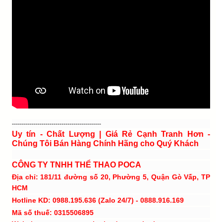
---------------------------------------------
Uy tín - Chất Lượng | Giá Rẻ Cạnh Tranh Hơn -
Chúng Tôi Bán Hàng Chính Hãng cho Quý Khách
CÔNG TY TNHH THỂ THAO POCA
Địa chỉ: 181/11 đường số 20, Phường 5, Quận Gò Vấp, TP
HCM
Hotline KD: 0988.195.636 (Zalo 24/7) - 0888.916.169
Mã số thuế: 0315506895