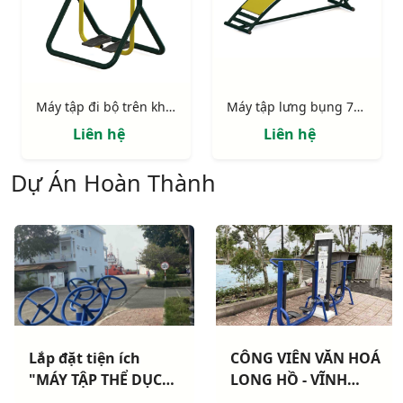
Máy tập đi bộ trên không 721421
Máy tập lưng bụng 721311
Liên hệ
Liên hệ
Dự Án Hoàn Thành
Lắp đặt tiện ích
CÔNG VIÊN VĂN HOÁ
"MÁY TẬP THỂ DỤC
LONG HỒ - VĨNH
NGOÀI TRỜI" cho
LONG: Hoàn thành