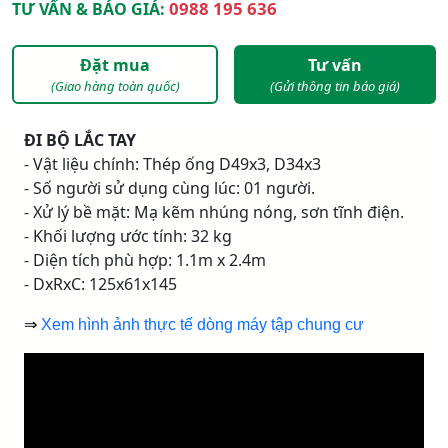
0988 195 636
TƯ VẤN & BÁO GIÁ:
Đặt mua
Tư vấn
(Giao hàng toàn quốc)
(Gửi thông tin báo giá)
ĐI BỘ LẮC TAY
- Vật liệu chính: Thép ống D49x3, D34x3
- Số người sử dụng cùng lúc: 01 người.
- Xử lý bề mặt: Mạ kẽm nhúng nóng, sơn tĩnh điện.
- Khối lượng ước tính: 32 kg
- Diện tích phù hợp: 1.1m x 2.4m
- DxRxC: 125x61x145
⇒
Xem hình ảnh thực tế dòng máy tập chung cư