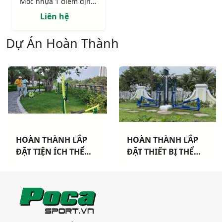
Móc nhựa 1 điểm định vị có chốt
Liên hệ
Dự Án Hoàn Thành
HOÀN THÀNH LẮP
HOÀN THÀNH LẮP
ĐẶT TIỆN ÍCH THỂ
ĐẶT THIẾT BỊ THỂ
THAO CHO 3 CHUNG
THAO NGOÀI TRỜI
CƯ TẠI TP HCM
CAO CẤP TẠI DỰ ÁN
KHANG ĐIỀN TP THỦ
ĐỨC