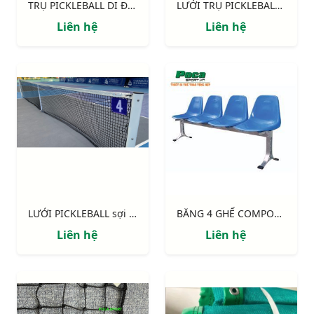
TRỤ PICKLEBALL DI ĐỘNG ĐỐI TRỌNG THÉP 62KG
LƯỚI TRỤ PICKLEBALL THI ĐẤU DI ĐỘNG THÉP (kèm lưới)
Liên hệ
Liên hệ
LƯỚI PICKLEBALL sợi 3mm không gút cao cấp
BĂNG 4 GHẾ COMPOSITE
Liên hệ
Liên hệ