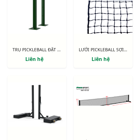
TRỤ PICKLEBALL ĐẶT NỔI | ỐNG KẼM 80 X 80MM S26222V
LƯỚI PICKLEBALL SỢI 3.0MM 0.9m x 6.7m
Liên hệ
Liên hệ