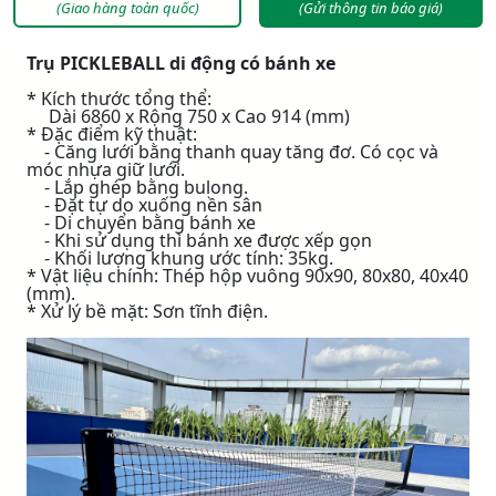
(Giao hàng toàn quốc)
(Gửi thông tin báo giá)
Trụ PICKLEBALL di động có bánh xe
* Kích thước tổng thể:
Dài 6860 x Rộng 750 x Cao 914 (mm)
* Đặc điểm kỹ thuật:
- Căng lưới bằng thanh quay tăng đơ. Có cọc và
móc nhựa giữ lưới.
- Lắp ghép bằng bulong.
- Đặt tự do xuống nền sân
- Di chuyển bằng bánh xe
- Khi sử dụng thì bánh xe được xếp gọn
- Khối lượng khung ước tính: 35kg.
* Vật liệu chính: Thép hộp vuông 90x90, 80x80, 40x40
(mm).
* Xử lý bề mặt: Sơn tĩnh điện.