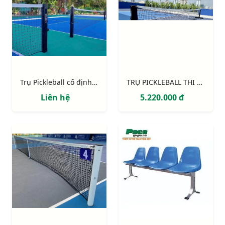
Trụ Pickleball cố định chôn nòng
TRỤ PICKLEBALL THI ĐẤU DI ĐỘNG (có bánh xe)
Liên hệ
5.220.000 đ