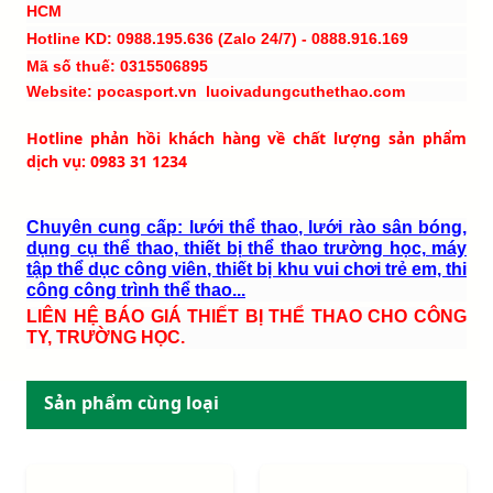
HCM
Hotline KD: 0988.195.636 (Zalo 24/7) - 0888.916.169
Mã số thuế: 0315506895
Website: pocasport.vn luoivadungcuthethao.com
Hotline phản hồi khách hàng về chất lượng sản phẩm
dịch vụ: 0983 31 1234
Chuyên cung cấp: lưới thể thao, lưới rào sân bóng,
dụng cụ thể thao, thiết bị thể thao trường học, máy
tập thể dục công viên, thiết bị khu vui chơi trẻ em, thi
công công trình thể thao...
LIÊN HỆ BÁO GIÁ THIẾT BỊ THỂ THAO CHO CÔNG
TY, TRƯỜNG HỌC.
Sản phẩm cùng loại