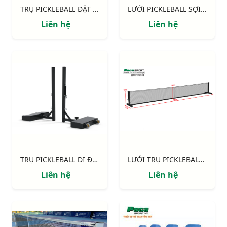
TRỤ PICKLEBALL ĐẶT NỔI | ỐNG KẼM 80 X 80MM S26222V
LƯỚI PICKLEBALL SỢI 3.0MM 0.9m x 6.7m
Liên hệ
Liên hệ
TRỤ PICKLEBALL DI ĐỘNG ĐỐI TRỌNG THÉP 62KG
LƯỚI TRỤ PICKLEBALL THI ĐẤU DI ĐỘNG THÉP (kèm lưới)
Liên hệ
Liên hệ