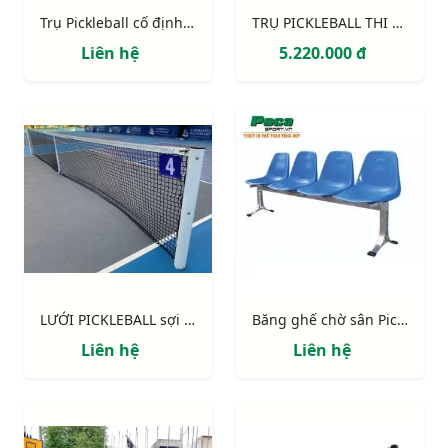
Trụ Pickleball cố định chôn nòng
TRỤ PICKLEBALL THI ĐẤU DI ĐỘNG (có bánh xe)
Liên hệ
5.220.000 đ
LƯỚI PICKLEBALL sợi 3mm không gút cao cấp
Băng ghế chờ sân Pickleball
Liên hệ
Liên hệ