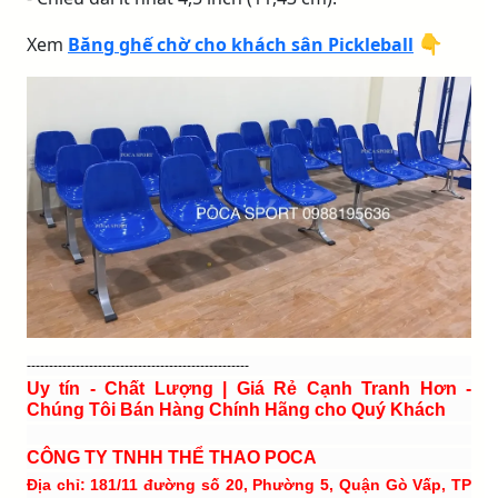
👇
Xem
Băng ghế chờ cho khách sân Pickleball
--------------------------------------------------
Uy tín - Chất Lượng | Giá Rẻ Cạnh Tranh Hơn -
Chúng Tôi Bán Hàng Chính Hãng cho Quý Khách
CÔNG TY TNHH THỂ THAO POCA
Địa chỉ: 181/11 đường số 20, Phường 5, Quận Gò Vấp, TP