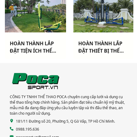
HOÀN THÀNH LẮP
HOÀN THÀNH LẮP
ĐẶT THIẾT BỊ THỂ
ĐẶT THIẾT BỊ THỂ
THAO NGOÀI TRỜI
THAO NGOÀI TRỜI
CAO CẤP TẠI DỰ ÁN
TẠI KHU DÂN CƯ
KHANG ĐIỀN TP THỦ
MỚI TP BẠC LIÊU
ĐỨC
CÔNG TY TNHH THỂ THAO POCA chuyên cung cấp lưới và dụng cụ
thể thao tổng hợp chính hãng. Sản phẩm đạt tiêu chuẩn kỹ mỹ thuật,
mẫu mã đa dạng đáp ứng yêu cầu luyện tập và thi đấu thể thao, an
toàn cho người sử dụng.
181/11 Đường số 20, Phường 5, Q Gò Vấp, TP Hồ Chí Minh.
0988.195.636