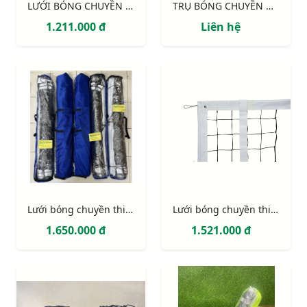
LƯỚI BÓNG CHUYỀN 4 VIỀN SỢI 3MM
TRỤ BÓNG CHUYỀN DI ĐỘNG - ĐỐI TRỌNG 4 THÙNG NHỰA
1.211.000 đ
Liên hệ
Lưới bóng chuyền thi đấu 433110
Lưới bóng chuyền thi đấu S30857
1.650.000 đ
1.521.000 đ