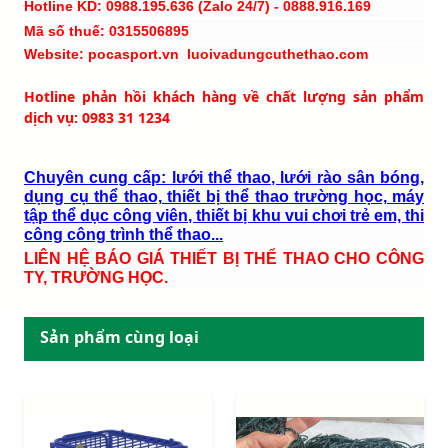
Hotline KD: 0988.195.636 (Zalo 24/7) - 0888.916.169
Mã số thuế: 0315506895
Website: pocasport.vn luoivadungcuthethao.com
Hotline phản hồi khách hàng về chất lượng sản phẩm
dịch vụ: 0983 31 1234
Chuyên cung cấp: lưới thể thao, lưới rào sân bóng,
dụng cụ thể thao, thiết bị thể thao trường học, máy
tập thể dục công viên, thiết bị khu vui chơi trẻ em, thi
công công trình thể thao...
LIÊN HỆ BÁO GIÁ THIẾT BỊ THỂ THAO CHO CÔNG
TY, TRƯỜNG HỌC.
Sản phẩm cùng loại