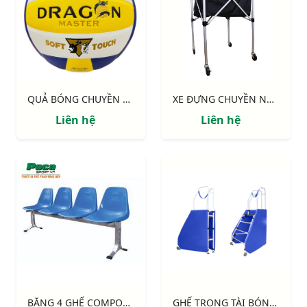
QUẢ BÓNG CHUYỀN THĂNG LONG 7400
XE ĐỰNG CHUYỀN NHÔM S30530
Liên hệ
Liên hệ
BĂNG 4 GHẾ COMPOSITE
GHẾ TRỌNG TÀI BÓNG CHUYỀN DI ĐỘNG CAO CẤP