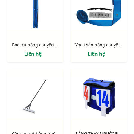
Bọc trụ bóng chuyền tròn cao 2m
Vạch sân bóng chuyền và tennis bãi biển
Liên hệ
Liên hệ
Cây san cát bằng nhôm
BẢNG THAY NGƯỜI BÓNG CHUYỀN