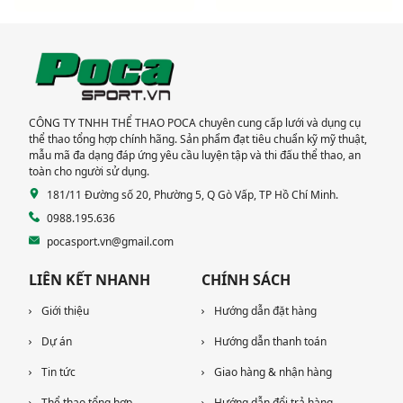
LONG: Hoàn thành
THAO CHO 3 CHUNG
lắp đặt thiết bị thể
CƯ TẠI TP HCM
thao cao cấp
CÔNG TY TNHH THỂ THAO POCA chuyên cung cấp lưới và dụng cụ
thể thao tổng hợp chính hãng. Sản phẩm đạt tiêu chuẩn kỹ mỹ thuật,
mẫu mã đa dạng đáp ứng yêu cầu luyện tập và thi đấu thể thao, an
toàn cho người sử dụng.
181/11 Đường số 20, Phường 5, Q Gò Vấp, TP Hồ Chí Minh.
0988.195.636
pocasport.vn@gmail.com
LIÊN KẾT NHANH
CHÍNH SÁCH
Giới thiệu
Hướng dẫn đặt hàng
Dự án
Hướng dẫn thanh toán
Tin tức
Giao hàng & nhận hàng
Thể thao tổng hợp
Hướng dẫn đổi trả hàng