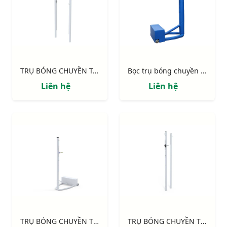
TRỤ BÓNG CHUYỀN TẬP LUYỆN ỐNG KẼM CHÔN NÒNG S30161
Bọc trụ bóng chuyền thi đấu S30271-07
Liên hệ
Liên hệ
TRỤ BÓNG CHUYỀN THI ĐẤU DI ĐỘNG S30271-cpt
TRỤ BÓNG CHUYỀN THI ĐẤU CHÔN NÒNG S30170