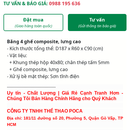
0988 195 636
TƯ VẤN & BÁO GIÁ:
Đặt mua
Tư vấn
(Giao hàng toàn quốc)
(Gửi thông tin báo giá)
Băng 4 ghế composite, lưng cao
- Kích thước tổng thể: D187 x R60 x C90 (cm)
- Vật liệu:
+ Khung thép hộp 40x80; chân thép tấm 5mm
+ Ghế composite, lưng cao
- Xử lý bề mặt thép: Sơn tĩnh điện
------------------------------------------
Uy tín - Chất Lượng | Giá Rẻ Cạnh Tranh Hơn -
Chúng Tôi Bán Hàng Chính Hãng cho Quý Khách
CÔNG TY TNHH THỂ THAO POCA
Địa chỉ: 181/11 đường số 20, Phường 5, Quận Gò Vấp, TP
HCM