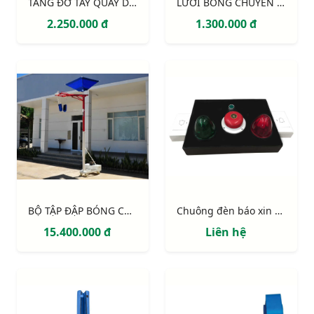
TĂNG ĐƠ TAY QUAY DÙNG CĂNG LƯỚI
LƯỚI BÓNG CHUYỀN BÃI BIỂN
2.250.000 đ
1.300.000 đ
BỘ TẬP ĐẬP BÓNG CHUYỀN
Chuông đèn báo xin hội ý hoặc thay vận động viên
15.400.000 đ
Liên hệ