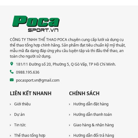
LONG: Hoàn thành
THAO CHO 3 CHUNG
lắp đặt thiết bị thể
CƯ TẠI TP HCM
thao cao cấp
CÔNG TY TNHH THỂ THAO POCA chuyên cung cấp lưới và dụng cụ
thể thao tổng hợp chính hãng. Sản phẩm đạt tiêu chuẩn kỹ mỹ thuật,
mẫu mã đa dạng đáp ứng yêu cầu luyện tập và thi đấu thể thao, an
toàn cho người sử dụng.
181/11 Đường số 20, Phường 5, Q Gò Vấp, TP Hồ Chí Minh.
0988.195.636
pocasport.vn@gmail.com
LIÊN KẾT NHANH
CHÍNH SÁCH
Giới thiệu
Hướng dẫn đặt hàng
Dự án
Hướng dẫn thanh toán
Tin tức
Giao hàng & nhận hàng
Thể thao tổng hợp
Hướng dẫn đổi trả hàng