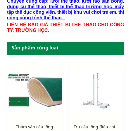
Chuyên cung cấp: lưới thể thao, lưới rào sân bóng,
dụng cụ thể thao, thiết bị thể thao trường học, máy
tập thể dục công viên, thiết bị khu vui chơi trẻ em, thi
công công trình thể thao...
LIÊN HỆ BÁO GIÁ THIẾT BỊ THỂ THAO CHO CÔNG
TY, TRƯỜNG HỌC.
Sản phẩm cùng loại
Thảm sân cầu lông
Trụ cầu lông điều chỉnh độ cao đối trọng thép S27240