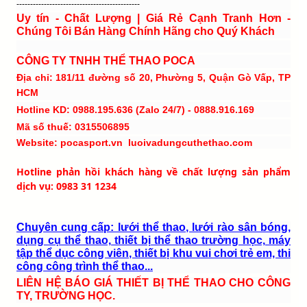
---------------------------------------------
Uy tín - Chất Lượng | Giá Rẻ Cạnh Tranh Hơn -
Chúng Tôi Bán Hàng Chính Hãng cho Quý Khách
CÔNG TY TNHH THỂ THAO POCA
Địa chỉ: 181/11 đường số 20, Phường 5, Quận Gò Vấp, TP
HCM
Hotline KD: 0988.195.636 (Zalo 24/7) - 0888.916.169
Mã số thuế: 0315506895
Website: pocasport.vn luoivadungcuthethao.com
Hotline phản hồi khách hàng về chất lượng sản phẩm
dịch vụ: 0983 31 1234
Chuyên cung cấp: lưới thể thao, lưới rào sân bóng,
dụng cụ thể thao, thiết bị thể thao trường học, máy
tập thể dục công viên, thiết bị khu vui chơi trẻ em, thi
công công trình thể thao...
LIÊN HỆ BÁO GIÁ THIẾT BỊ THỂ THAO CHO CÔNG
TY, TRƯỜNG HỌC.