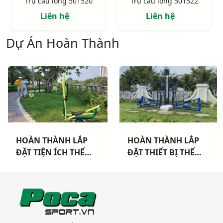
Trụ cầu lông 501520
Trụ cầu lông 501522
Liên hệ
Liên hệ
Dự Án Hoàn Thành
HOÀN THÀNH LẮP
HOÀN THÀNH LẮP
ĐẶT TIỆN ÍCH THỂ
ĐẶT THIẾT BỊ THỂ
THAO CHO 3 CHUNG
THAO NGOÀI TRỜI
CƯ TẠI TP HCM
CAO CẤP TẠI DỰ ÁN
KHANG ĐIỀN TP THỦ
ĐỨC