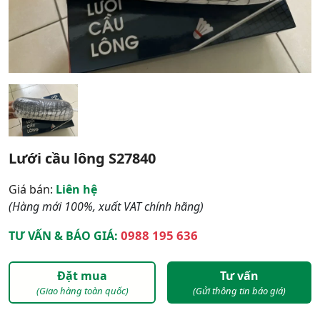
Lưới cầu lông S27840
Giá bán:
Liên hệ
(Hàng mới 100%, xuất VAT chính hãng)
0988 195 636
TƯ VẤN & BÁO GIÁ:
Đặt mua
Tư vấn
(Giao hàng toàn quốc)
(Gửi thông tin báo giá)