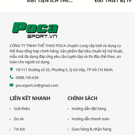
ĐẶT TIỆN ÍCH THỂ
ĐẶT THIẾT BỊ THỂ
THAO CHO 3 CHUNG
THAO NGOÀI TRỜI
CƯ TẠI TP HCM
CAO CẤP TẠI DỰ ÁN
KHANG ĐIỀN TP THỦ
ĐỨC
CÔNG TY TNHH THỂ THAO POCA chuyên cung cấp lưới và dụng cụ
thể thao tổng hợp chính hãng. Sản phẩm đạt tiêu chuẩn kỹ mỹ thuật,
mẫu mã đa dạng đáp ứng yêu cầu luyện tập và thi đấu thể thao, an
toàn cho người sử dụng.
181/11 Đường số 20, Phường 5, Q Gò Vấp, TP Hồ Chí Minh.
0988.195.636
pocasport.vn@gmail.com
LIÊN KẾT NHANH
CHÍNH SÁCH
Giới thiệu
Hướng dẫn đặt hàng
Dự án
Hướng dẫn thanh toán
Tin tức
Giao hàng & nhận hàng