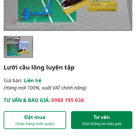
Lưới cầu lông luyện tập
Giá bán:
Liên hệ
(Hàng mới 100%, xuất VAT chính hãng)
0988 195 636
TƯ VẤN & BÁO GIÁ:
Đặt mua
Tư vấn
(Giao hàng toàn quốc)
(Gửi thông tin báo giá)