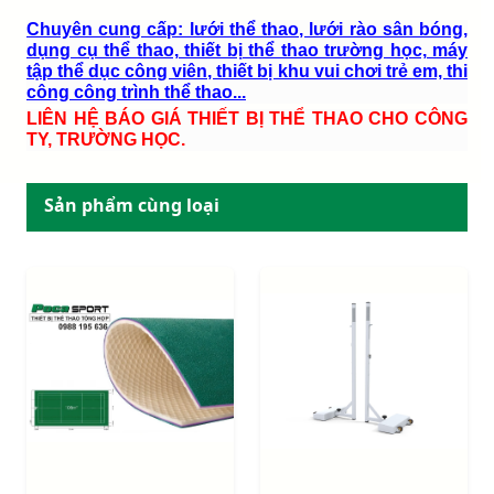
Chuyên cung cấp: lưới thể thao, lưới rào sân bóng,
dụng cụ thể thao, thiết bị thể thao trường học, máy
tập thể dục công viên, thiết bị khu vui chơi trẻ em, thi
công công trình thể thao...
LIÊN HỆ BÁO GIÁ THIẾT BỊ THỂ THAO CHO CÔNG
TY, TRƯỜNG HỌC.
Sản phẩm cùng loại