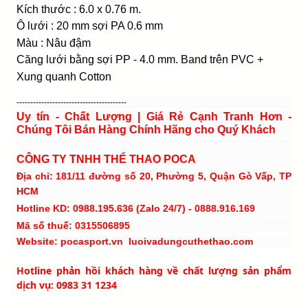
Kích thước : 6.0 x 0.76 m.
Ô lưới : 20 mm sợi
PA 0.6 mm
Màu : Nâu đậm
Căng lưới bằng sợi PP - 4.0 mm.
Band trên PVC +
Xung quanh Cotton
----------------------------------------
Uy tín - Chất Lượng | Giá Rẻ Cạnh Tranh Hơn -
Chúng Tôi Bán Hàng Chính Hãng cho Quý Khách
CÔNG TY TNHH THỂ THAO POCA
Địa chỉ: 181/11 đường số 20, Phường 5, Quận Gò Vấp, TP
HCM
Hotline KD: 0988.195.636 (Zalo 24/7) - 0888.916.169
Mã số thuế: 0315506895
Website: pocasport.vn luoivadungcuthethao.com
Hotline phản hồi khách hàng về chất lượng sản phẩm
dịch vụ: 0983 31 1234