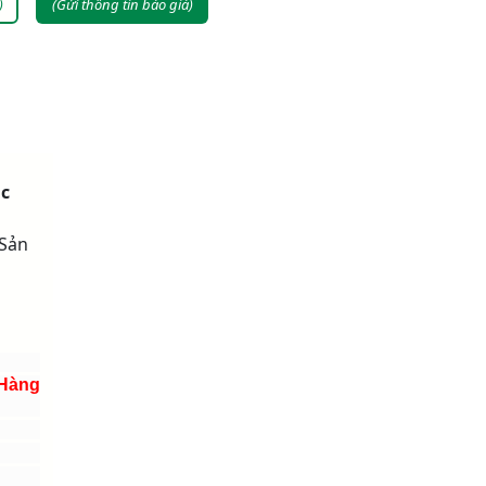
)
(Gửi thông tin báo giá)
ác
 Sản
 Hàng