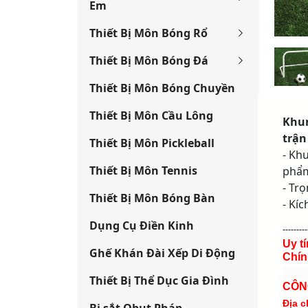
Em
Thiết Bị Môn Bóng Rổ
Thiết Bị Môn Bóng Đá
Thiết Bị Môn Bóng Chuyền
Thiết Bị Môn Cầu Lông
Khun
trận
Thiết Bị Môn Pickleball
- Kh
Thiết Bị Môn Tennis
phẩm
- Tr
Thiết Bị Môn Bóng Bàn
- Kí
Dụng Cụ Điền Kinh
---------
Uy t
Ghế Khán Đài Xếp Di Động
Chín
Thiết Bị Thể Dục Gia Đình
CÔN
Địa c