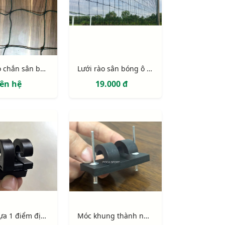
Lưới rào chắn sân bóng ô 120mm sợi 2,5mm
Lưới rào sân bóng ô 135mm sợi 3mm
iên hệ
19.000 đ
Móc nhựa 1 điểm định vị có chốt
Móc khung thành nhựa PVC 2 điểm định vị (móc lưới khung thành)