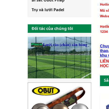
Bi sắt Obut Pháp
Hotli
Trụ và lưới Padel
Mã s
Webs
Hotl
Đối tác của chúng tôi
1234
Chuy
thao,
khu v
LIÊ
HỌC
Sả