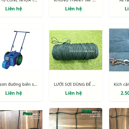
Liên hệ
Liên hệ
L
Xe sơn đường biên sân bóng 101176
LƯỚI SỢI DÙNG ĐỂ MAY VÁ LƯỚI SÂN BÓNG
Liên hệ
Liên hệ
2.5