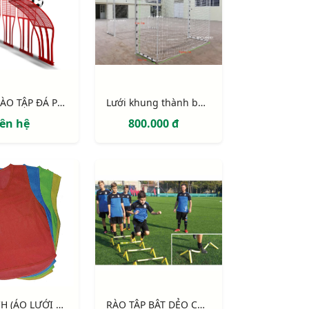
HÀNG RÀO TẬP ĐÁ PHẠT NHỰA DẺO
Lưới khung thành bóng đá 5 người (gôn mini sân cỏ nhân tạo)
iên hệ
800.000 đ
ÁO PITCH (ÁO LƯỚI PHÂN BIỆT ĐỘI MÔN BÓNG ĐÁ)
RÀO TẬP BẬT DẺO CAO 10CM, 20CM, 30CM MÔN BÓNG ĐÁ