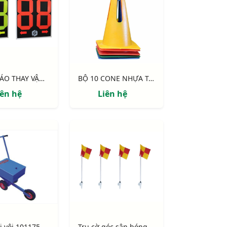
BẢNG BÁO THAY VẬN ĐỘNG VIÊN, BÙ GIỜ
BỘ 10 CONE NHỰA TẬP CHIẾN THUẬT MÔN BÓNG ĐÁ, CHIỀU CAO 31CM
iên hệ
Liên hệ
i vôi 101175
Trụ cờ góc sân bóng đá