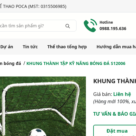
 THAO POCA (MST: 0315506985)
Hotline
0988.195.636
Dự án
Tin tức
Thể thao tổng hợp
Hướng dẫn mua h
ân bóng đá
KHUNG THÀNH TẬP KỸ NĂNG BÓNG ĐÁ S12006
KHUNG THÀNH
Giá bán:
Liên hệ
(Hàng mới 100%, xu
TƯ VẤN & BÁO GI
Đặt mua