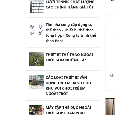
LƯỚI TENNIS CHẤT LƯỢNG
CAO CHÍNH HÃNG GIÁ TỐT
Tìm nhà cung cấp dụng cụ
thể thao - Thiết bị thể thao
tổng hợp - Công ty tnhh thể
thao Poca
THIẾT BỊ THỂ THAO NGOÀI
TRỜI GỒM NHỮNG GÌ?
CÁC LOẠI THIẾT BỊ VẬN
ĐỘNG TRẺ EM DÀNH CHO
KHU VUI CHƠI TRẺ EM
NGOÀI TRỜI
MÁY TẬP THỂ DỤC NGOÀI
TRỜI GÓP PHẦN PHÁT