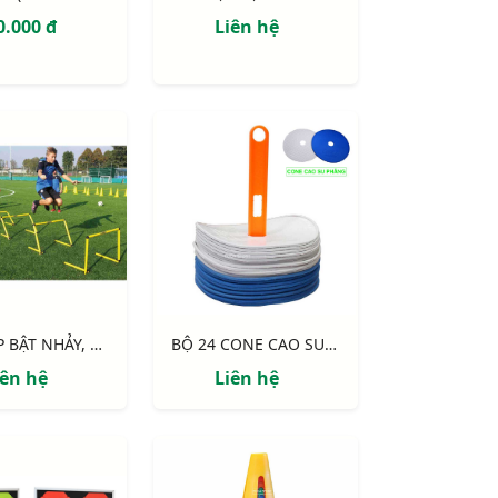
0.000 đ
Liên hệ
RÀO TẬP BẬT NHẢY, XẾP GẬP MÔN BÓNG ĐÁ S12541
BỘ 24 CONE CAO SU PHẲNG DÙNG CHO MÔN BÓNG ĐÁ, ĐƯỜNG KÍNH 20CM
iên hệ
Liên hệ