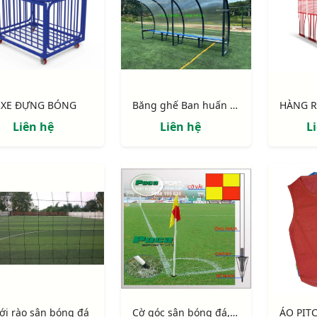
XE ĐỰNG BÓNG
Băng ghế Ban huấn luyện nhôm, sức chứa 8 người
Liên hệ
Liên hệ
L
ới rào sân bóng đá
Cờ góc sân bóng đá, bộ 4 trụ + cờ 2 MÀU