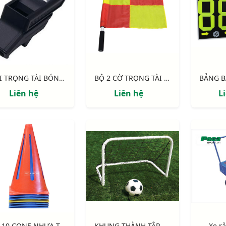
CÒI TRỌNG TÀI BÓNG ĐÁ MOLTEN VALKEEN
BỘ 2 CỜ TRỌNG TÀI BIÊN
Liên hệ
Liên hệ
L
BỘ 10 CONE NHỰA TẬP CHIẾN THUẬT MÔN BÓNG ĐÁ, CHIỀU CAO 23CM
KHUNG THÀNH TẬP KỸ NĂNG BÓNG ĐÁ S12006
Xe rả