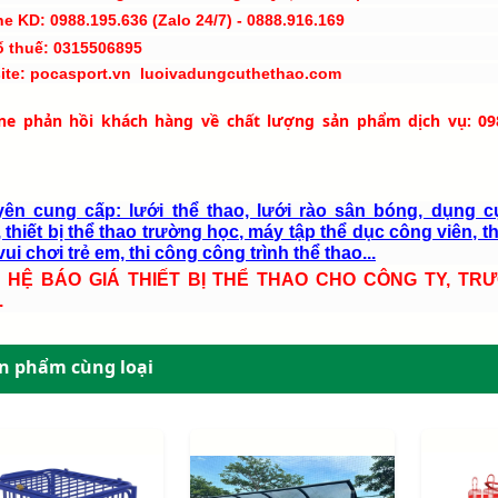
ne KD: 0988.195.636 (Zalo 24/7) - 0888.916.169
ố thuế: 0315506895
ite: pocasport.vn luoivadungcuthethao.com
ine phản hồi khách hàng về chất lượng sản phẩm dịch vụ: 09
ên cung cấp: lưới thể thao, lưới rào sân bóng, dụng c
 thiết bị thể thao trường học, máy tập thể dục công viên, th
ui chơi trẻ em, thi công công trình thể thao...
N HỆ BÁO GIÁ THIẾT BỊ THỂ THAO CHO CÔNG TY, TR
.
n phẩm cùng loại