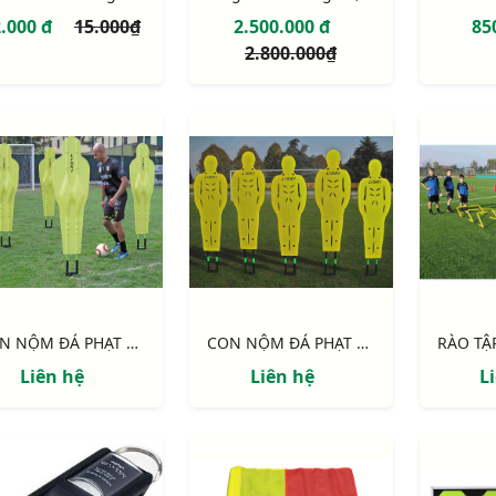
.000 đ
15.000₫
2.500.000 đ
85
2.800.000₫
CON NỘM ĐÁ PHẠT BẰNG NHỰA TỔNG HỢP MÔN BÓNG ĐÁ S12546
CON NỘM ĐÁ PHẠT BẰNG XỐP MÔN BÓNG ĐÁ S12545
Liên hệ
Liên hệ
L