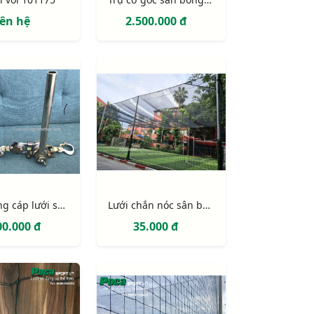
iên hệ
2.500.000 đ
Kích căng cáp lưới sân bóng
Lưới chắn nóc sân bóng sợi PE, ô 150mm, có gắng lưới che mát
00.000 đ
35.000 đ