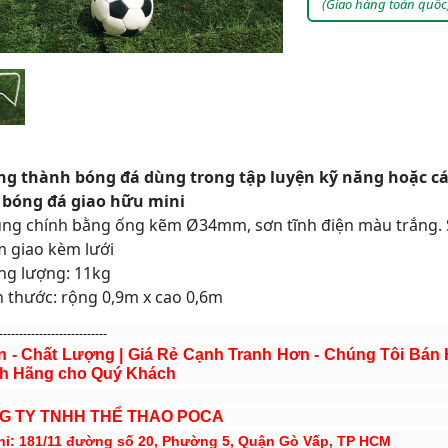
(Giao hàng toàn quốc
g thành bóng đá dùng trong tập luyện kỹ năng hoặc c
 bóng đá giao hữu mini
ung chính bằng ống kẽm Ø34mm, sơn tĩnh điện màu trắng.
 giao kèm lưới
ọng lượng: 11kg
ch thước: rộng 0,9m x cao 0,6m
---------------------------
ín - Chất Lượng | Giá Rẻ Cạnh Tranh Hơn - Chúng Tôi Bán
h Hãng cho Quý Khách
G TY TNHH THỂ THAO POCA
hỉ: 181/11 đường số 20, Phường 5, Quận Gò Vấp, TP HCM