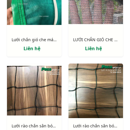
Lưới chắn gió che mát sân thể thao pickleball, tennis...
LƯỚI CHẮN GIÓ CHE MÁT (CHẮN 50% SỨC GIÓ)
Liên hệ
Liên hệ
Lưới rào chắn sân bóng ô 120mm sợi BR 3.0mm
Lưới rào chắn sân bóng ô 120mm sợi BR 2,5mm