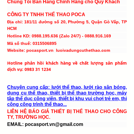
Chúng Tôi Bán Hàng Chính Hãng cho Quý Khách
CÔNG TY TNHH THỂ THAO POCA
Địa chỉ: 181/11 đường số 20, Phường 5, Quận Gò Vấp, TP
HCM
Hotline KD: 0988.195.636 (Zalo 24/7) - 0888.916.169
Mã số thuế: 0315506895
Website: pocasport.vn luoivadungcuthethao.com
Hotline phản hồi khách hàng về chất lượng sản phẩm
dịch vụ: 0983 31 1234
Chuyên cung cấp: lưới thể thao, lưới rào sân bóng,
dụng cụ thể thao, thiết bị thể thao trường học, máy
tập thể dục công viên, thiết bị khu vui chơi trẻ em, thi
công công trình thể thao...
LIÊN HỆ BÁO GIÁ THIẾT BỊ THỂ THAO CHO CÔNG
TY, TRƯỜNG HỌC.
EMAIL:
pocasport.vn@gmail.com