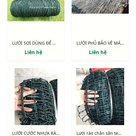
LƯỚI SỢI DÙNG ĐỂ MAY VÁ LƯỚI SÂN BÓNG
LƯỚI PHỦ BẢO VỆ MÁI TRANH, MÁI LÁ RESORT
Liên hệ
Liên hệ
LƯỚI CƯỚC NHỰA RÀO CHẮN NUÔI CHIM
Lưới rào chắn sân tennis