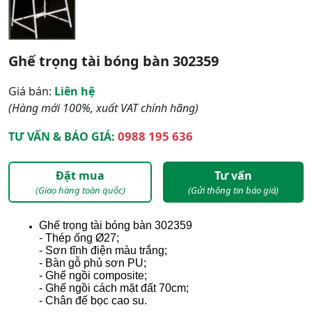
Ghế trọng tài bóng bàn 302359
Giá bán:
Liên hệ
(Hàng mới 100%, xuất VAT chính hãng)
0988 195 636
TƯ VẤN & BÁO GIÁ:
Đặt mua
Tư vấn
(Giao hàng toàn quốc)
(Gửi thông tin báo giá)
Ghế trọng tài bóng bàn 302359
- Thép ống Ø27;
- Sơn tĩnh điện màu trắng;
- Bàn gỗ phủ sơn PU;
- Ghế ngồi composite;
- Ghế ngồi cách mặt đất 70cm;
- Chân đế bọc cao su.