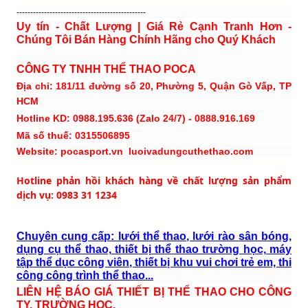
-----------------------------------------------
Uy tín - Chất Lượng | Giá Rẻ Cạnh Tranh Hơn -
Chúng Tôi Bán Hàng Chính Hãng cho Quý Khách
CÔNG TY TNHH THỂ THAO POCA
Địa chỉ: 181/11 đường số 20, Phường 5, Quận Gò Vấp, TP
HCM
Hotline KD: 0988.195.636 (Zalo 24/7) - 0888.916.169
Mã số thuế: 0315506895
Website: pocasport.vn luoivadungcuthethao.com
Hotline phản hồi khách hàng về chất lượng sản phẩm
dịch vụ: 0983 31 1234
Chuyên cung cấp: lưới thể thao, lưới rào sân bóng,
dụng cụ thể thao, thiết bị thể thao trường học, máy
tập thể dục công viên, thiết bị khu vui chơi trẻ em, thi
công công trình thể thao...
LIÊN HỆ BÁO GIÁ THIẾT BỊ THỂ THAO CHO CÔNG
TY, TRƯỜNG HỌC.