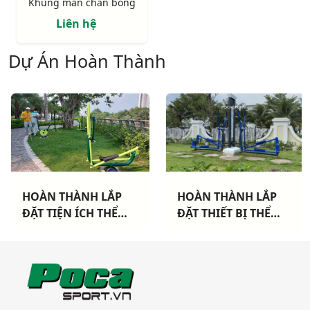
Khung màn chắn bóng
Liên hệ
Dự Án Hoàn Thành
HOÀN THÀNH LẮP
HOÀN THÀNH LẮP
ĐẶT TIỆN ÍCH THỂ
ĐẶT THIẾT BỊ THỂ
THAO CHO 3 CHUNG
THAO NGOÀI TRỜI
CƯ TẠI TP HCM
CAO CẤP TẠI DỰ ÁN
KHANG ĐIỀN TP THỦ
ĐỨC