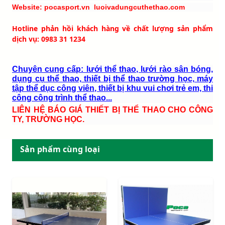
Website: pocasport.vn luoivadungcuthethao.com
Hotline phản hồi khách hàng về chất lượng sản phẩm
dịch vụ: 0983 31 1234
Chuyên cung cấp: lưới thể thao, lưới rào sân bóng,
dụng cụ thể thao, thiết bị thể thao trường học, máy
tập thể dục công viên, thiết bị khu vui chơi trẻ em, thi
công công trình thể thao...
LIÊN HỆ BÁO GIÁ THIẾT BỊ THỂ THAO CHO CÔNG
TY, TRƯỜNG HỌC.
Sản phẩm cùng loại