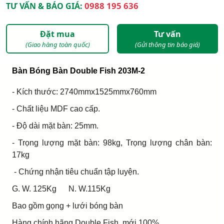
0988 195 636
TƯ VẤN & BÁO GIÁ:
Đặt mua
Tư vấn
(Giao hàng toàn quốc)
(Gửi thông tin báo giá)
Bàn Bóng Bàn Double Fish 203M-2
- Kích thước: 2740mmx1525mmx760mm
- Chất liệu MDF cao cấp.
- Độ dài mặt bàn: 25mm.
- Trọng lượng mặt bàn: 98kg, Trọng lượng chân bàn:
17kg
- Chứng nhận tiêu chuẩn tập luyện.
G. W. 125Kg N. W.115Kg
Bao gồm gọng + lưới bóng bàn
Hàng chính hãng Double Fish, mới 100%