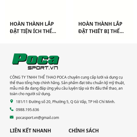
HOÀN THÀNH LẮP
HOÀN THÀNH LẮP
ĐẶT TIỆN ÍCH THỂ
ĐẶT THIẾT BỊ THỂ
THAO CHO 3 CHUNG
THAO NGOÀI TRỜI
CƯ TẠI TP HCM
CAO CẤP TẠI DỰ ÁN
KHANG ĐIỀN TP THỦ
ĐỨC
CÔNG TY TNHH THỂ THAO POCA chuyên cung cấp lưới và dụng cụ
thể thao tổng hợp chính hãng. Sản phẩm đạt tiêu chuẩn kỹ mỹ thuật,
mẫu mã đa dạng đáp ứng yêu cầu luyện tập và thi đấu thể thao, an
toàn cho người sử dụng.
181/11 Đường số 20, Phường 5, Q Gò Vấp, TP Hồ Chí Minh.
0988.195.636
pocasport.vn@gmail.com
LIÊN KẾT NHANH
CHÍNH SÁCH